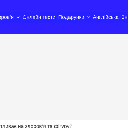
оров’я
Онлайн тести
Подарунки
Англійська
Зн
 впливає на здоров’я та фігуру?