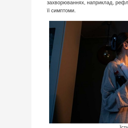
захворюваннях, наприклад, рефл
її симптоми.
Їст