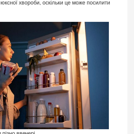
юксної хвороби, оскільки це може посилити
и пізно ввечері