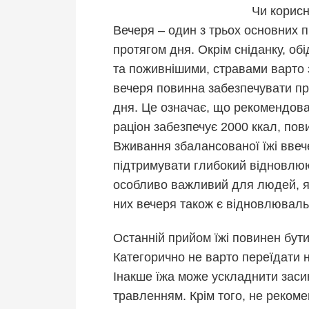
Чи корисн
Вечеря – один з трьох основних п
протягом дня. Окрім сніданку, обі
та поживнішими, стравами варто 
вечеря повинна забезпечувати пр
дня. Це означає, що рекомендова
раціон забезпечує 2000 ккал, пов
Вживання збалансованої їжі ввеч
підтримувати глибокий відновлююч
особливо важливий для людей, як
них вечеря також є відновлювал
Останній прийом їжі повинен бут
Категорично не варто переїдати на
Інакше їжа може ускладнити заси
травленням. Крім того, не рекоме