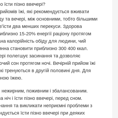
о їсти пізно ввечері?
рийомів їжі, які рекомендується вживати
ду та вечері, між основними, тобто більшими
з’їсти два менших перекуси. Здорова
иблизно 15-20% енергії раціону протягом
на калорійність обіду для людини, чий
инна становити приблизно 300 400 ккал.
ері полегшує засинання та дозволяє
ий сон протягом ночі. Вечірній прийом їжі
і тренуються в другій половині дня. Для
ьною їжею.
и нежирним, поживним і збалансованим.
 ніч і їсти пізно ввечері, перед сном.
нання та викликати неприємні проблеми з
ндується їсти пізно ввечері при деяких