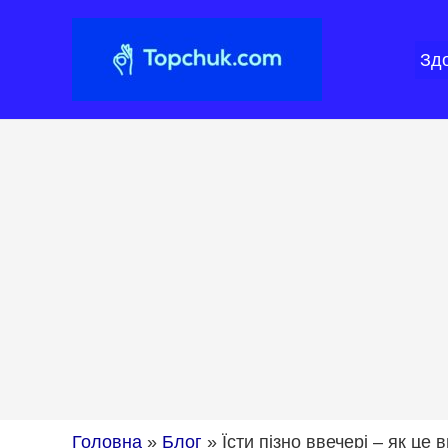
Перейти
до
Зд
вмісту
Головна
»
Блог
»
Їсти пізно ввечері – як це