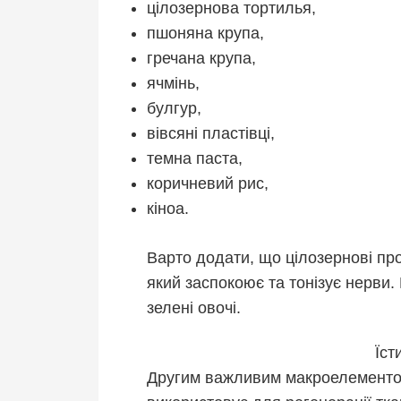
цілозернова тортилья,
пшоняна крупа,
гречана крупа,
ячмінь,
булгур,
вівсяні пластівці,
темна паста,
коричневий рис,
кіноа.
Варто додати, що цілозернові пр
який заспокоює та тонізує нерви. 
зелені овочі.
Їст
Другим важливим макроелементом 