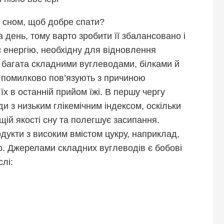
 сном, щоб добре спати?
а день, тому варто зробити її збалансовано і
є енергію, необхідну для відновлення
и багата складними вуглеводами, білками й
 помилково пов’язують з причиною
їх в останній прийом їжі. В першу чергу
 з низьким глікемічним індексом, оскільки
ащій якості сну та полегшує засипання.
укти з високим вмістом цукру, наприклад,
во. Джерелами складних вуглеводів є бобові
слі: