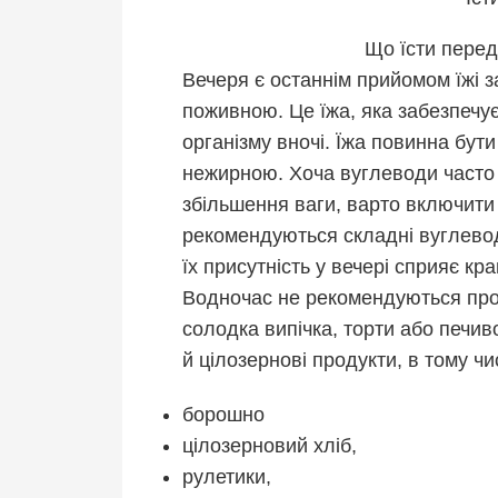
Що їсти перед
Вечеря є останнім прийомом їжі з
поживною. Це їжа, яка забезпечу
організму вночі. Їжа повинна бут
нежирною. Хоча вуглеводи часто
збільшення ваги, варто включити 
рекомендуються складні вуглеводи
їх присутність у вечері сприяє кр
Водночас не рекомендуються прод
солодка випічка, торти або печи
й цілозернові продукти, в тому чи
борошно
цілозерновий хліб,
рулетики,