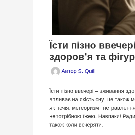
Їсти пізно ввечер
здоров’я та фігу
Автор
S. Quill
Їсти пізно ввечері – вживання здо
впливає на якість сну. Це також 
як печія, метеоризм і нетравленн
непотрібною їжею. Навпаки! Ради
також коли вечеряти.