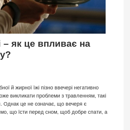
і – як це впливає на
ру?
бної й жирної їжі пізно ввечері негативно
може викликати проблеми з травленням, такі
я. Однак це не означає, що вечеря є
мо, що їсти перед сном, щоб добре спати, а