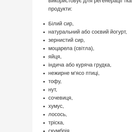
використовує для регенерації ткан
продукти:
Білий сир,
натуральний або соєвий йогурт,
зернистий сир,
моцарела (світла),
яйця,
індича або куряча грудка,
нежирне м’ясо птиці,
тофу,
нут,
сочевиця,
хумус,
лосось,
тріска,
скумбрія.