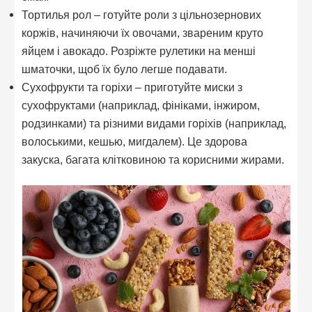
Тортилья рол – готуйте роли з цільнозернових
коржів, начиняючи їх овочами, звареним круто
яйцем і авокадо. Розріжте рулетики на менші
шматочки, щоб їх було легше подавати.
Сухофрукти та горіхи – приготуйте миски з
сухофруктами (наприклад, фініками, інжиром,
родзинками) та різними видами горіхів (наприклад,
волоськими, кешью, мигдалем). Це здорова
закуска, багата клітковиною та корисними жирами.