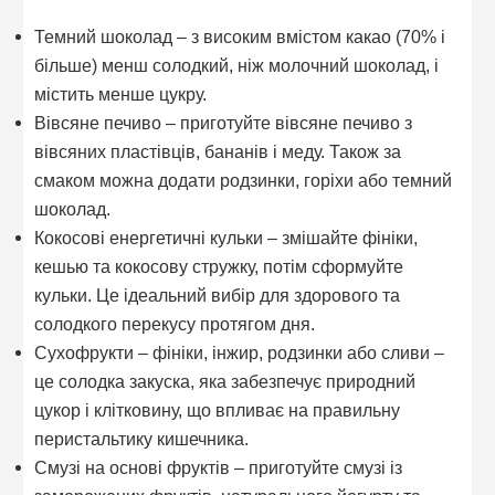
Темний шоколад – з високим вмістом какао (70% і
більше) менш солодкий, ніж молочний шоколад, і
містить менше цукру.
Вівсяне печиво – приготуйте вівсяне печиво з
вівсяних пластівців, бананів і меду. Також за
смаком можна додати родзинки, горіхи або темний
шоколад.
Кокосові енергетичні кульки – змішайте фініки,
кешью та кокосову стружку, потім сформуйте
кульки. Це ідеальний вибір для здорового та
солодкого перекусу протягом дня.
Сухофрукти – фініки, інжир, родзинки або сливи –
це солодка закуска, яка забезпечує природний
цукор і клітковину, що впливає на правильну
перистальтику кишечника.
Смузі на основі фруктів – приготуйте смузі із