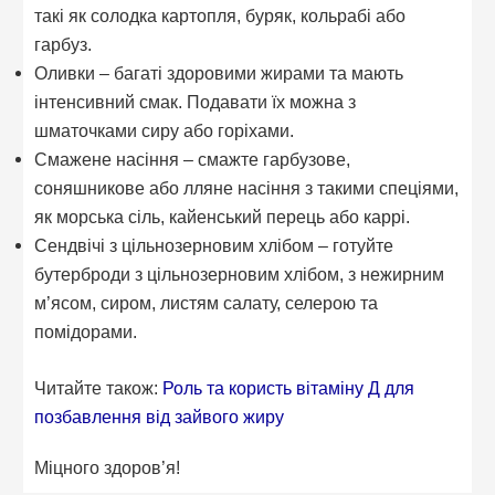
такі як солодка картопля, буряк, кольрабі або
гарбуз.
Оливки – багаті здоровими жирами та мають
інтенсивний смак. Подавати їх можна з
шматочками сиру або горіхами.
Смажене насіння – смажте гарбузове,
соняшникове або лляне насіння з такими спеціями,
як морська сіль, кайенський перець або каррі.
Сендвічі з цільнозерновим хлібом – готуйте
бутерброди з цільнозерновим хлібом, з нежирним
м’ясом, сиром, листям салату, селерою та
помідорами.
Читайте також:
Роль та користь вітаміну Д для
позбавлення від зайвого жиру
Міцного здоров’я!