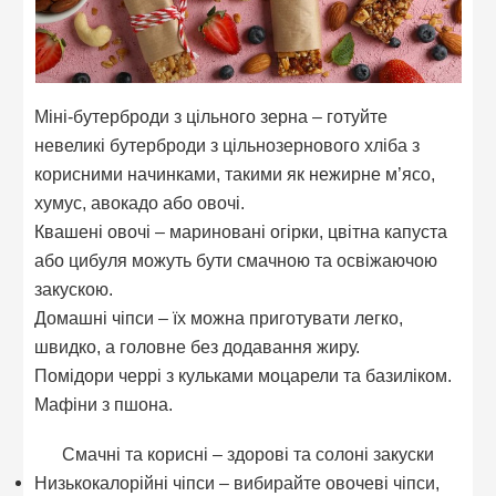
Міні-бутерброди з цільного зерна – готуйте
невеликі бутерброди з цільнозернового хліба з
корисними начинками, такими як нежирне м’ясо,
хумус, авокадо або овочі.
Квашені овочі – мариновані огірки, цвітна капуста
або цибуля можуть бути смачною та освіжаючою
закускою.
Домашні чіпси – їх можна приготувати легко,
швидко, а головне без додавання жиру.
Помідори черрі з кульками моцарели та базиліком.
Мафіни з пшона.
Смачні та корисні – здорові та солоні закуски
Низькокалорійні чіпси – вибирайте овочеві чіпси,