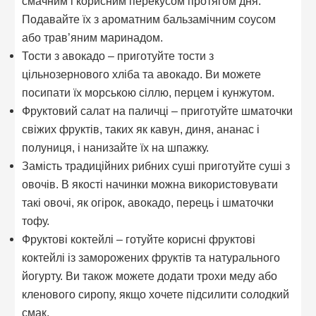
смачним і корисним перекусом протягом дня.
Подавайте їх з ароматним бальзамічним соусом
або трав’яним маринадом.
Тости з авокадо – приготуйте тости з
цільнозернового хліба та авокадо. Ви можете
посипати їх морською сіллю, перцем і кунжутом.
Фруктовий салат на паличці – приготуйте шматочки
свіжих фруктів, таких як кавун, диня, ананас і
полуниця, і нанизайте їх на шпажку.
Замість традиційних рибних суші приготуйте суші з
овочів. В якості начинки можна використовувати
такі овочі, як огірок, авокадо, перець і шматочки
тофу.
Фруктові коктейлі – готуйте корисні фруктові
коктейлі із заморожених фруктів та натурального
йогурту. Ви також можете додати трохи меду або
кленового сиропу, якщо хочете підсилити солодкий
смак.