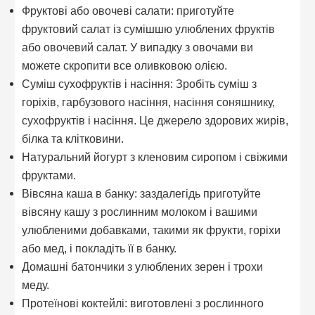
Фруктові або овочеві салати: приготуйте
фруктовий салат із сумішшю улюблених фруктів
або овочевий салат. У випадку з овочами ви
можете скропити все оливковою олією.
Суміш сухофруктів і насіння: Зробіть суміш з
горіхів, гарбузового насіння, насіння соняшнику,
сухофруктів і насіння. Це джерело здорових жирів,
білка та клітковини.
Натуральний йогурт з кленовим сиропом і свіжими
фруктами.
Вівсяна каша в банку: заздалегідь приготуйте
вівсяну кашу з рослинним молоком і вашими
улюбленими добавками, такими як фрукти, горіхи
або мед, і покладіть її в банку.
Домашні батончики з улюблених зерен і трохи
меду.
Протеїнові коктейлі: виготовлені з рослинного