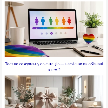
Тест на сексуальну орієнтацію — наскільки ви обізнані
в темі?