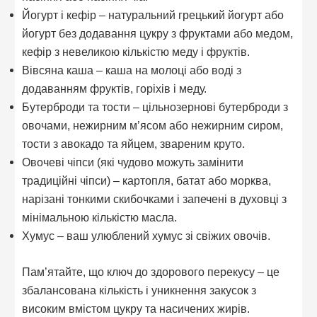
Йогурт і кефір – натуральний грецький йогурт або
йогурт без додавання цукру з фруктами або медом,
кефір з невеликою кількістю меду і фруктів.
Вівсяна каша – каша на молоці або воді з
додаванням фруктів, горіхів і меду.
Бутерброди та тости – цільнозернові бутерброди з
овочами, нежирним м’ясом або нежирним сиром,
тости з авокадо та яйцем, звареним круто.
Овочеві чіпси (які чудово можуть замінити
традиційні чіпси) – картопля, батат або морква,
нарізані тонкими скибочками і запечені в духовці з
мінімальною кількістю масла.
Хумус – ваш улюблений хумус зі свіжих овочів.
Пам’ятайте, що ключ до здорового перекусу – це
збалансована кількість і уникнення закусок з
високим вмістом цукру та насичених жирів.