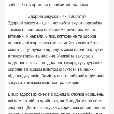
забезпечать організм цінними мінералами.
Здорові закуски – які вибрати?
Здорові закуски – це ті, які забезпечують організм
такими основними поживними речовинами, як
вітаміни, мінерали, білок, клітковина та здорові
ненасичені жирні кислоти з сімейств омега-6 та
омега-3. Тут чудово підійдуть свіжі овочі та фрукти,
а також горіхи та насіння. Уникайте закусок із
надмірною кількістю доданого цукру, кукурудзяних
сиропів з високим вмістом фруктози та інших
підсолоджувачів. Замість цього вибирайте дієтичні
закуски з низьким вмістом трансжирів.
Вибір здорових снеків є одним із ключових рішень,
які вам потрібно прийняти, щоб подбати про своє
здоров’я. Дієтичні закуски є корисним доповненням
до раціону та забезпечують організм необхідними