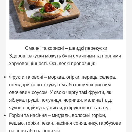
Смачні та корисні – швидкі перекуски
Здорові закуски можуть бути смачними та повними
харчової цінності. Ось деякі пропозиції:
Фрукти та овочі – морква, огірки, перець, селера,
помідори тощо з хумусом або іншим корисним
овочевим соусом. У свою чергу такі фрукти, як
яблука, груші, полуниця, чорниця, малина і т. д.
чудово підійдуть у вигляді фруктового салату.
Горіхи та насіння – мигдаль, волоські горіхи,
кешью, горіхи пекан, насіння соняшнику, гарбузове
насіння або насіння чіа.