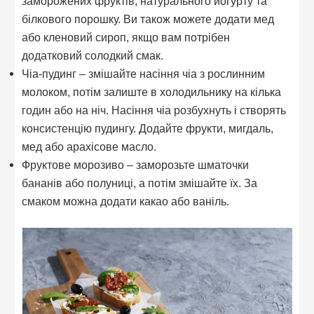
заморожених фруктів, натурального йогурту та
білкового порошку. Ви також можете додати мед
або кленовий сироп, якщо вам потрібен
додатковий солодкий смак.
Чіа-пудинг – змішайте насіння чіа з рослинним
молоком, потім залиште в холодильнику на кілька
годин або на ніч. Насіння чіа розбухнуть і створять
консистенцію пудингу. Додайте фрукти, мигдаль,
мед або арахісове масло.
Фруктове морозиво – заморозьте шматочки
бананів або полуниці, а потім змішайте їх. За
смаком можна додати какао або ваніль.