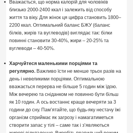
Вважається, що норма калорій для чоловіків
близько 2000-2400 ккал і залежить від способу
життя та віку. Для жінок ця цифра становить 1800–
2200 ккал. Оптимальний баланс БЖУ (баланс
білків, жирів та вуглеводів) виглядає так: білки
повинні становити 30-40%, жири – 20-25% та
вуглеводи – 40-50%.
Харчуйтеся маленькими порціями та
регулярно.
Важливо їсти не менше трьох разів на
день і невеликими порціями. Оптимальною
вважається перерва не більше 5 годин між їдою.
Між вечерею та сніданком не повинно бути більш
як 10 годин. А ось востаннє краще вечеряти за 3
години до сну. Пам’ятайте, що будь-яку нестачу їжі
організм сприймає як загрозу і намагатиметься
створити запас у тілі – саме так і з’являються
жирові відкладення. Виробіть правильний режим