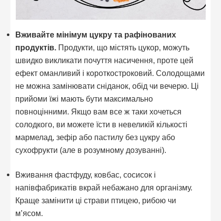
Вживайте мінімум цукру та рафінованих
продуктів.
Продукти, що містять цукор, можуть
швидко викликати почуття насичення, проте цей
ефект оманливий і короткостроковий. Солодощами
не можна замінювати сніданок, обід чи вечерю. Ці
прийоми їжі мають бути максимально
повноцінними. Якщо вам все ж таки хочеться
солодкого, ви можете їсти в невеликій кількості
мармелад, зефір або пастилу без цукру або
сухофрукти (але в розумному дозуванні).
Вживання фастфуду, ковбас, сосисок і
напівфабрикатів вкрай небажано для організму.
Краще замінити ці страви птицею, рибою чи
м’ясом.