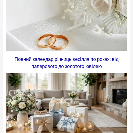
Повний календар річниць весілля по роках: від
паперового до золотого ювілею