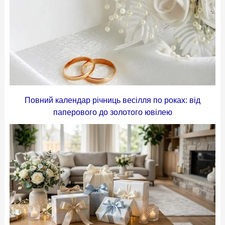
Повний календар річниць весілля по роках: від
паперового до золотого ювілею