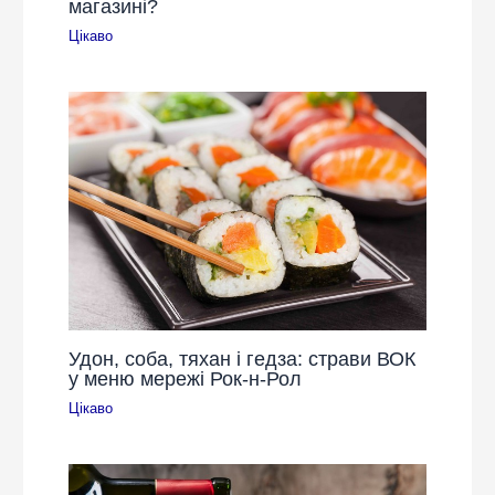
магазині?
Цікаво
Удон, соба, тяхан і гедза: страви ВОК
у меню мережі Рок-н-Рол
Цікаво