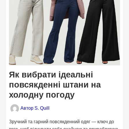
Як вибрати ідеальні
повсякденні штани на
холодну погоду
Автор
S. Quill
Зручний та гарний повсякденний одяг — ключ до
того, щоб відчувати себе охайною та привабливою