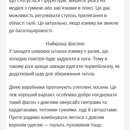
Що стосується і фурнітури, зверніть увагу на
моделі з гумкою або зав’язками в поясі. Це дає
можливість регулювати ступінь прилягання в
області талії. Це актуально, якщо взимку ви звикли
до багатошаровості.
Найкращі фасони
У занадто широких штанах взимку є ризик, що
холодне повітря буде задувати в ноги. Тому в
такому разі краще завжди вдягати термобілизну, як
додатковий шар для збереження тепла.
Деякі виробники пропонують утеплені лосини. Це
теж хороший варіант, особливо добре поєднувати
такий фасон з довгими оверсайз светрами та
кардиганами, теплими сукнями, худі й світшотами.
Проте радимо комбінувати легінси з довгим
верхнім одягом — пальто, пуховиком тощо.