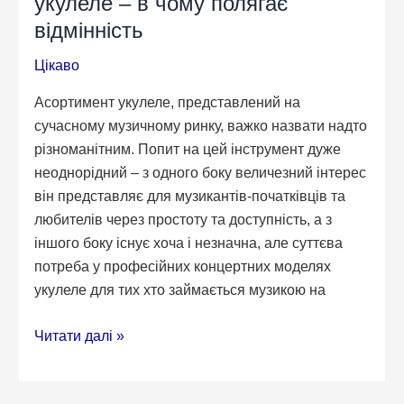
укулеле – в чому полягає
відмінність
Цікаво
Асортимент укулеле, представлений на
сучасному музичному ринку, важко назвати надто
різноманітним. Попит на цей інструмент дуже
неоднорідний – з одного боку величезний інтерес
він представляє для музикантів-початківців та
любителів через простоту та доступність, а з
іншого боку існує хоча і незначна, але суттєва
потреба у професійних концертних моделях
укулеле для тих хто займається музикою на
Професійні
Читати далі »
та
бюджетні