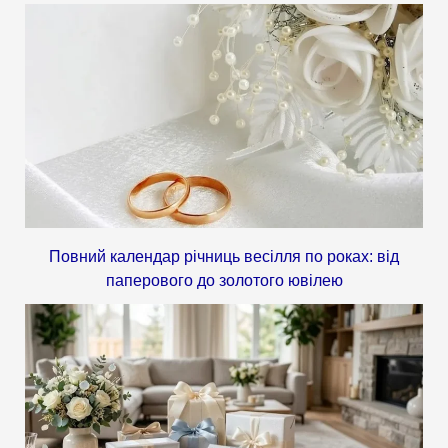
Повний календар річниць весілля по роках: від
паперового до золотого ювілею