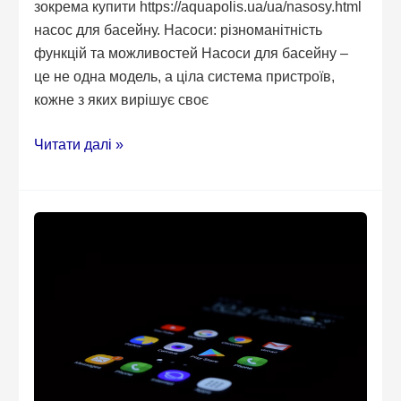
зокрема купити https://aquapolis.ua/ua/nasosy.html
насос для басейну. Насоси: різноманітність
функцій та можливостей Насоси для басейну –
це не одна модель, а ціла система пристроїв,
кожне з яких вирішує своє
Як
Читати далі »
вибрати
насос
та
забезпечити
ідеальне
плавання?