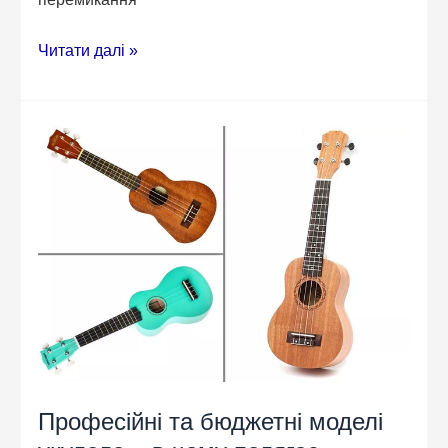
Як
Читати далі »
підібрати
смартфон,
який
підійде
саме
вам
Професійні та бюджетні моделі