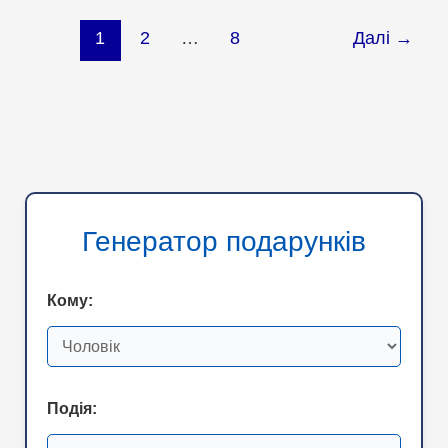
моделі
укулеле
1
2
…
8
Далі
→
–
в
чому
полягає
відмінність
Генератор подарунків
Кому:
Подія: