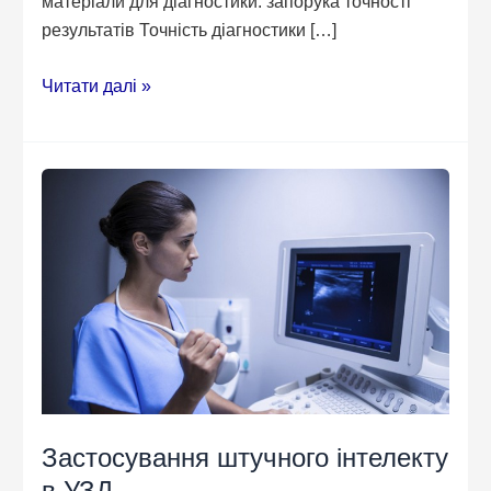
матеріали для діагностики: запорука точності
результатів Точність діагностики […]
Медичні
Читати далі »
витратні
матеріали:
правильний
вибір
для
діагностики
та
хірургії
Застосування штучного інтелекту
в УЗД