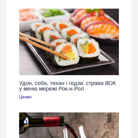
Удон, соба, тяхан і гедза: страви ВОК
у меню мережі Рок-н-Рол
Цікаво