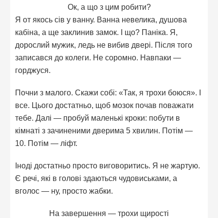
Ок, а що з цим робити?
Я от якось сів у ванну. Ванна невелика, душова
кабіна, а ще заклинив замок. І що? Паніка. Я,
дорослий мужик, ледь не вибив двері. Після того
записався до колеги. Не соромно. Навпаки —
горджуся.
Почни з малого. Скажи собі: «Так, я трохи боюся». І
все. Цього достатньо, щоб мозок почав поважати
тебе. Далі — пробуй маленькі кроки: побути в
кімнаті з зачиненими дверима 5 хвилин. Потім —
10. Потім — ліфт.
Іноді достатньо просто виговоритись. Я не жартую.
Є речі, які в голові здаються чудовиськами, а
вголос — ну, просто жабки.
На завершення — трохи щирості