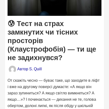
😰 Тест на страх
замкнутих чи тісних
просторів
(Клаустрофобія) — ти ще
не задихнувся?
Автор
S. Quill
От скажіть чесно — буває таке, що заходите в ліфт
і вже на другому поверсі думаєте: «А якщо він
зараз зупиниться? А якщо світло вимкнеться? А
якщо…»? І починається — дихання не те, голова
обертом, долоні липкі, як після обіду у шкільній