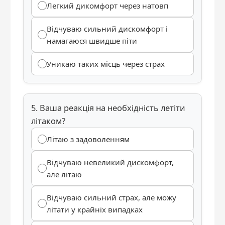
Легкий дикомфорт через натовп
Відчуваю сильний дискомфорт і
намагаюся швидше піти
Уникаю таких місць через страх
5. Ваша реакція на необхідність летіти
літаком?
Літаю з задоволенням
Відчуваю невеликий дискомфорт,
але літаю
Відчуваю сильний страх, але можу
літати у крайніх випадках