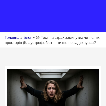
Головна
»
Блог
»
😰 Тест на страх замкнутих чи тісних
просторів (Клаустрофобія) — ти ще не задихнувся?