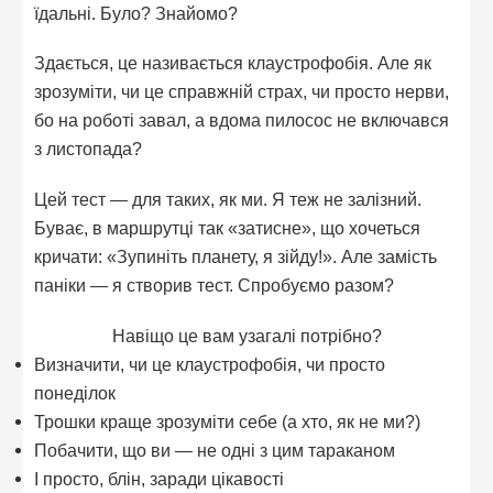
їдальні. Було? Знайомо?
Здається, це називається клаустрофобія. Але як
зрозуміти, чи це справжній страх, чи просто нерви,
бо на роботі завал, а вдома пилосос не включався
з листопада?
Цей тест — для таких, як ми. Я теж не залізний.
Буває, в маршрутці так «затисне», що хочеться
кричати: «Зупиніть планету, я зійду!». Але замість
паніки — я створив тест. Спробуємо разом?
Навіщо це вам узагалі потрібно?
Визначити, чи це клаустрофобія, чи просто
понеділок
Трошки краще зрозуміти себе (а хто, як не ми?)
Побачити, що ви — не одні з цим тараканом
І просто, блін, заради цікавості