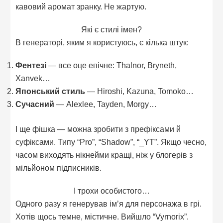
кавовий аромат зранку. Не жартую.
Які є стилі імен?
В генераторі, яким я користуюсь, є кілька штук:
Фентезі
— все оце епічне: Thalnor, Bryneth,
Xanvek…
Японський стиль
— Hiroshi, Kazuna, Tomoko…
Сучасний
— Alexlee, Tayden, Morgy…
І ще фішка — можна зробити з префіксами й
суфіксами. Типу “Pro”, “Shadow”, “_YT”. Якщо чесно,
часом виходять нікнейми кращі, ніж у блогерів з
мільйоном підписників.
І трохи особистого…
Одного разу я генерував ім’я для персонажа в грі.
Хотів щось темне, містичне. Вийшло “Vyrnorix”.