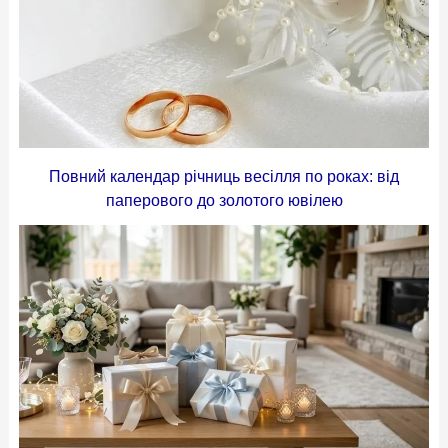
Повний календар річниць весілля по роках: від
паперового до золотого ювілею