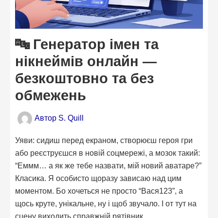
🔤 Генератор імен та
нікнеймів онлайн —
безкоштовно та без
обмежень
Автор
S. Quill
Уяви: сидиш перед екраном, створюєш героя гри
або реєструєшся в новій соцмережі, а мозок такий:
“Еммм… а як же тебе назвати, мій новий аватаре?”
Класика. Я особисто щоразу зависаю над цим
моментом. Бо хочеться не просто “Вася123”, а
щось круте, унікальне, ну і щоб звучало. І от тут на
сцену виходить справжній рятівник