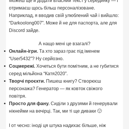
Можеш ще й додати власний текст у серединку — і
отримаєш щось більш персоналізоване.
Наприклад, я вводив свій улюблений чай і вийшло:
“Darkoolong007”. Може й не для паспорта, але для
Discord зайде.
А нащо мені це взагалі?
Онлайн-ігри.
Та хто зараз грає під іменем
“User5432”? Ну серйозно.
Соцмережі.
Хочеться бути помітним, а не губитися
серед мільйона “Катя2020”.
Творчі проєкти.
Пишеш книгу? Створюєш
персонажа? Генератор — як ковток свіжого
повітря.
Просто для фану.
Сиділи з друзями й генерували
нікнейми на вечірці. Так, ми ті ще диваки 🙂
І от чесно: іноді ця штука надихає більше, ніж