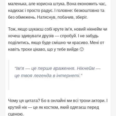
маленька, але корисна штука. Вона економить час,
надихає і просто радує. І головне: безкоштовно та
без обмежень. Натиснув, побачив, зберіг.
Тож, якщо шукаєш собі круте ім’я, новий нікнейм чи
хочеш здивувати друзів — спробуй. І не забудь
поділитись, якщо буде смішно чи красиво. Мені от
навіть трохи цікаво, що у тебе вийде 🙂
“Ім’я — це перше враження. Нікнейм —
це твоя легенда в інтернеті.”
Чому ця цитата? Бо в онлайні ми всі трохи актори. І
крутий нік — це як костюм, який одягаєш перед
сценою.