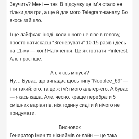
Звучить? Мені — так. В підсумку це ім’я стало не
тільки для гри, а ще й для мого Telegram-каналу. Бо
якось зайшло.
І ще лайфхак: іноді, коли нічого не лізе в голову,
просто натискаєш “Згенерувати” 10-15 разів і десь
на 11-му — хоп! Натхнення. Це як гортати Pinterest.
Але простіше.
А є якісь мінуси?
Ну… Буває, що випадає щось типу “Nooblee_69” —
і ти такий: ого, та це ж ім’я мого альтер-его. А буває
— якась каша. Але, чесно, краще перебрати 5
смішних варіантів, ніж годину сидіти й нічого не
придумати.
Висновок
Генератор імен та нікнеймів онлайн — це така