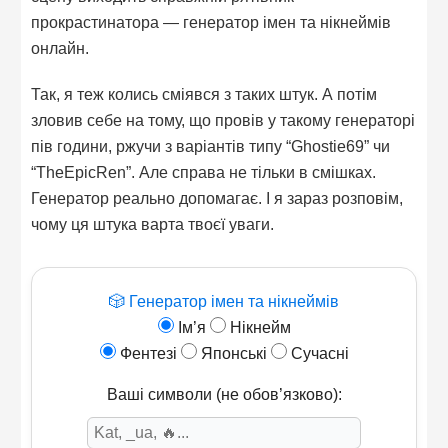
прокрастинатора — генератор імен та нікнеймів
онлайн.
Так, я теж колись сміявся з таких штук. А потім
зловив себе на тому, що провів у такому генераторі
пів години, ржучи з варіантів типу “Ghostie69” чи
“TheEpicRen”. Але справа не тільки в смішках.
Генератор реально допомагає. І я зараз розповім,
чому ця штука варта твоєї уваги.
🎲 Генератор імен та нікнеймів
Ім’я
Нікнейм
Фентезі
Японські
Сучасні
Ваші символи (не обов’язково):