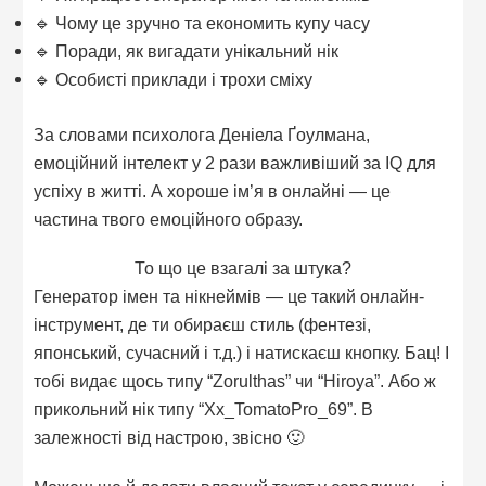
🔹 Чому це зручно та економить купу часу
🔹 Поради, як вигадати унікальний нік
🔹 Особисті приклади і трохи сміху
За словами психолога Деніела Ґоулмана,
емоційний інтелект у 2 рази важливіший за IQ для
успіху в житті. А хороше ім’я в онлайні — це
частина твого емоційного образу.
То що це взагалі за штука?
Генератор імен та нікнеймів — це такий онлайн-
інструмент, де ти обираєш стиль (фентезі,
японський, сучасний і т.д.) і натискаєш кнопку. Бац! І
тобі видає щось типу “Zorulthas” чи “Hiroya”. Або ж
прикольний нік типу “Xx_TomatoPro_69”. В
залежності від настрою, звісно 🙂