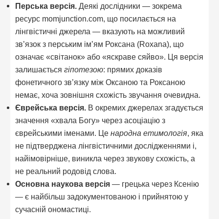
Перська версія.
Деякі дослідники — зокрема
ресурс momjunction.com, що посилається на
лінгвістичні джерела — вказують на можливий
зв’язок з перським ім’ям Роксана (Roxana), що
означає «світанок» або «яскраве сяйво». Ця версія
залишається
гіпотезою
: прямих доказів
фонетичного зв’язку між Оксаною та Роксаною
немає, хоча зовнішня схожість звучання очевидна.
Єврейська версія.
В окремих джерелах згадується
значення «хвала Богу» через асоціацію з
єврейськими іменами. Це
народна етимологія
, яка
не підтверджена лінгвістичними дослідженнями і,
найімовірніше, виникла через звукову схожість, а
не реальний родовід слова.
Основна наукова версія
— грецька через Ксенію
— є найбільш задокументованою і прийнятою у
сучасній ономастиці.