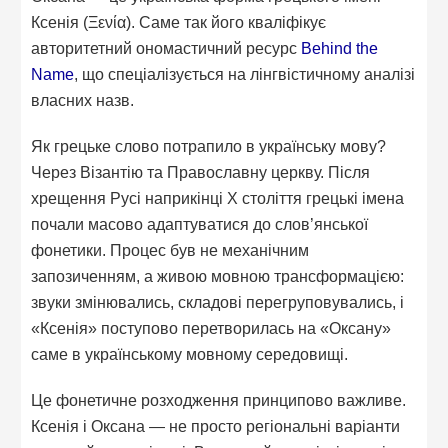
Ксенія (Ξενία). Саме так його кваліфікує
авторитетний ономастичний ресурс
Behind the
Name
, що спеціалізується на лінгвістичному аналізі
власних назв.
Як грецьке слово потрапило в українську мову?
Через Візантію та Православну церкву. Після
хрещення Русі наприкінці X століття грецькі імена
почали масово адаптуватися до слов’янської
фонетики. Процес був не механічним
запозиченням, а живою мовною трансформацією:
звуки змінювались, складові перегруповувались, і
«Ксенія» поступово перетворилась на «Оксану»
саме в українському мовному середовищі.
Це фонетичне розходження принципово важливе.
Ксенія і Оксана — не просто регіональні варіанти