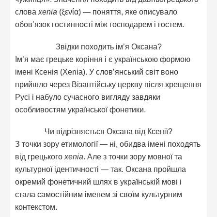
слова
xenia
(ξενία) — поняття, яке описувало
обов’язок гостинності між господарем і гостем.
Звідки походить ім’я Оксана?
Ім’я має грецьке коріння і є українською формою
імені Ксенія (Xenia). У слов’янський світ воно
прийшло через Візантійську церкву після хрещення
Русі і набуло сучасного вигляду завдяки
особливостям української фонетики.
Чи відрізняється Оксана від Ксенії?
З точки зору етимології — ні, обидва імені походять
від грецького
xenia
. Але з точки зору мовної та
культурної ідентичності — так. Оксана пройшла
окремий фонетичний шлях в українській мові і
стала самостійним іменем зі своїм культурним
контекстом.