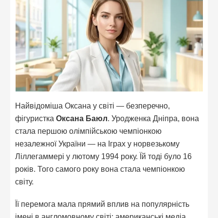
Найвідоміша Оксана у світі — безперечно,
фігуристка
Оксана Баюл
. Уродженка Дніпра, вона
стала першою олімпійською чемпіонкою
незалежної України — на Іграх у норвезькому
Ліллегаммері у лютому 1994 року. Їй тоді було 16
років. Того самого року вона стала чемпіонкою
світу.
Її перемога мала прямий вплив на популярність
імені в англомовному світі: американські медіа