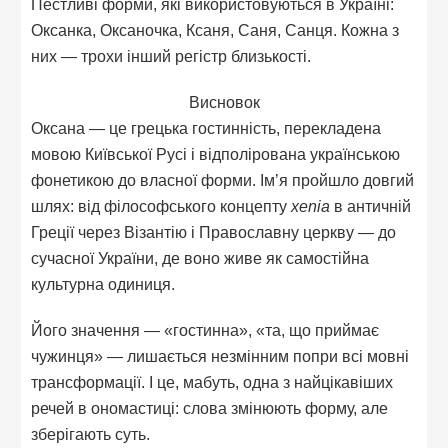
Пестливі форми, які використовуються в Україні:
Оксанка, Оксаночка, Ксаня, Саня, Санця. Кожна з
них — трохи інший регістр близькості.
Висновок
Оксана — це грецька гостинність, перекладена
мовою Київської Русі і відполірована українською
фонетикою до власної форми. Ім’я пройшло довгий
шлях: від філософського концепту
xenia
в античній
Греції через Візантію і Православну церкву — до
сучасної України, де воно живе як самостійна
культурна одиниця.
Його значення — «гостинна», «та, що приймає
чужинця» — лишається незмінним попри всі мовні
трансформації. І це, мабуть, одна з найцікавіших
речей в ономастиці: слова змінюють форму, але
зберігають суть.