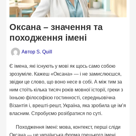
Оксана – значення та
походження імені
Автор
S. Quill
Є імена, які існують у мові як щось само собою
зрозуміле. Кажеш «Оксана» — і не замислюєшся,
звідки це слово, що воно несе в собі. А між тим за
ним стоїть кілька тисяч років мовної історії, греки з
їхньою філософією гостинності, середньовічна
Візантія і, врешті-решт, Україна, яка зробила це ім’я
власним. Спробуємо розібратися по суті.
Походження імені: мова, контекст, перші сліди
Оксана — це українська форма грецького імені