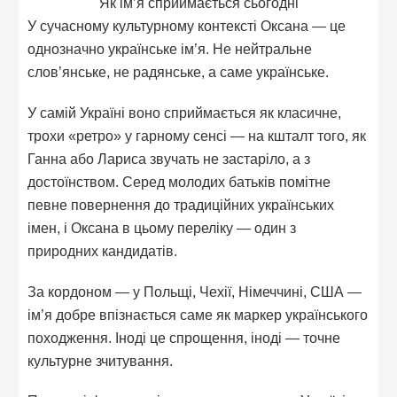
Як ім’я сприймається сьогодні
У сучасному культурному контексті Оксана — це
однозначно українське ім’я. Не нейтральне
слов’янське, не радянське, а саме українське.
У самій Україні воно сприймається як класичне,
трохи «ретро» у гарному сенсі — на кшталт того, як
Ганна або Лариса звучать не застаріло, а з
достоїнством. Серед молодих батьків помітне
певне повернення до традиційних українських
імен, і Оксана в цьому переліку — один з
природних кандидатів.
За кордоном — у Польщі, Чехії, Німеччині, США —
ім’я добре впізнається саме як маркер українського
походження. Іноді це спрощення, іноді — точне
культурне зчитування.