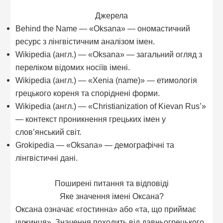
Джерела
Behind the Name — «Oksana» — ономастичний
ресурс з лінгвістичним аналізом імен.
Wikipedia (англ.) — «Oksana» — загальний огляд з
переліком відомих носіїв імені.
Wikipedia (англ.) — «Xenia (name)» — етимологія
грецького кореня та споріднені форми.
Wikipedia (англ.) — «Christianization of Kievan Rus’»
— контекст проникнення грецьких імен у
слов’янський світ.
Grokipedia — «Oksana» — демографічні та
лінгвістичні дані.
Поширені питання та відповіді
Яке значення імені Оксана?
Оксана означає «гостинна» або «та, що приймає
чужинця». Значення походить від давньогрецького