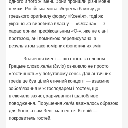
одного й того ж імені. Вони пройшли різні мовні
шляхи. Російська мова зберегла ближчу до
грецького оригіналу форму «Ксенія», тоді як
українська виробила власну — «Оксана» — з
характерним префіксальним «О-», яке не є ані
протезою, ані помилкою переписувача, а
результатом закономірних фонетичних змін.
Значення імені — що стоїть за словом
Грецьке слово
xenia
(ξενία) означало не просто
«гостинність» у побутовому сенсі. Для античних
греків це був цілий етичний концепт — взаємне
зобов’язання між господарем і гостем, що
включало захист, харчування і шанобливе
поводження. Порушення
xenia
вважалось образою
для богів, а сам Зевс мав епітет Ксеній —
покровитель гостей.