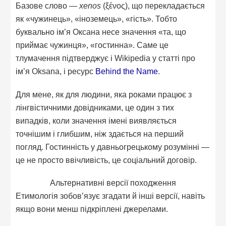
Базове слово —
xenos
(ξένος), що перекладається
як «чужинець», «іноземець», «гість». Тобто
буквально ім’я Оксана несе значення «та, що
приймає чужинця», «гостинна». Саме це
тлумачення підтверджує і Wikipedia у статті про
ім’я Oksana, і ресурс
Behind the Name
.
Для мене, як для людини, яка роками працює з
лінгвістичними довідниками, це один з тих
випадків, коли значення імені виявляється
точнішим і глибшим, ніж здається на перший
погляд. Гостинність у давньогрецькому розумінні —
це не просто ввічливість, це соціальний договір.
Альтернативні версії походження
Етимологія зобов’язує згадати й інші версії, навіть
якщо вони менш підкріплені джерелами.