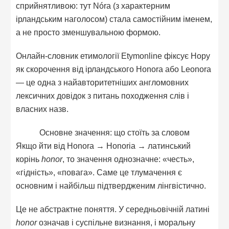
сприйнятливою: тут Nóra (з характерним
ірландським наголосом) стала самостійним іменем,
а не просто зменшувальною формою.
Онлайн-словник етимології Etymonline фіксує Нору
як скорочення від ірландського Honora або Leonora
— це одна з найавторитетніших англомовних
лексичних довідок з питань походження слів і
власних назв.
Основне значення: що стоїть за словом
Якщо йти від Honora → Honoria → латинський
корінь
honor
, то значення однозначне: «честь»,
«гідність», «повага». Саме це тлумачення є
основним і найбільш підтвердженим лінгвістично.
Це не абстрактне поняття. У середньовічній латині
honor
означав і суспільне визнання, і моральну