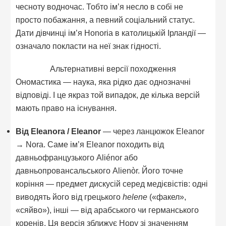
чесноту водночас. Тобто ім’я несло в собі не
просто побажання, а певний соціальний статус.
Дати дівчинці ім’я Honoria в католицькій Ірландії —
означало покласти на неї знак гідності.
Альтернативні версії походження
Ономастика — наука, яка рідко дає однозначні
відповіді. І це якраз той випадок, де кілька версій
мають право на існування.
Від Eleanora / Eleanor
— через ланцюжок Eleanor
→ Nora. Саме ім’я Eleanor походить від
давньофранцузького Aliénor або
давньопровансальського Alienòr. Його точне
коріння — предмет дискусій серед медієвістів: одні
виводять його від грецького
helene
(«факел»,
«сяйво»), інші — від арабського чи германського
коренів. Ця версія зближує Нору зі значенням