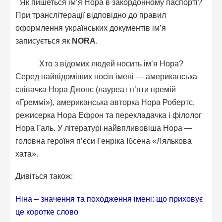
Як пишеться ім’я Нора в закордонному паспорті?
При транслітерації відповідно до правил
оформлення українських документів ім’я
записується як
NORA
.
Хто з відомих людей носить ім’я Нора?
Серед найвідоміших носів імені — американська
співачка Нора Джонс (лауреат п’яти премій
«Греммі»), американська авторка Нора Робертс,
режисерка Нора Ефрон та перекладачка і філолог
Нора Галь. У літературі найвпливовіша Нора —
головна героїня п’єси Генріка Ібсена «Лялькова
хата».
Дивіться також:
Ніна – значення та походження імені: що приховує
це коротке слово