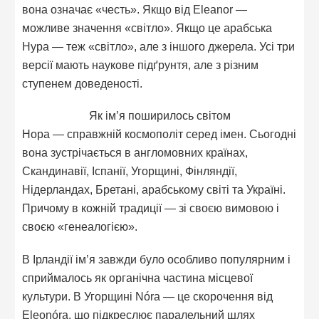
вона означає «честь». Якщо від Eleanor —
можливе значення «світло». Якщо це арабська
Нура — теж «світло», але з іншого джерела. Усі три
версії мають наукове підґрунтя, але з різним
ступенем доведеності.
Як ім’я поширилось світом
Нора — справжній космополіт серед імен. Сьогодні
вона зустрічається в англомовних країнах,
Скандинавії, Іспанії, Угорщині, Фінляндії,
Нідерландах, Бретані, арабському світі та Україні.
Причому в кожній традиції — зі своєю вимовою і
своєю «генеалогією».
В Ірландії ім’я завжди було особливо популярним і
сприймалось як органічна частина місцевої
культури. В Угорщині Nóra — це скорочення від
Eleonóra, що підкреслює паралельний шлях