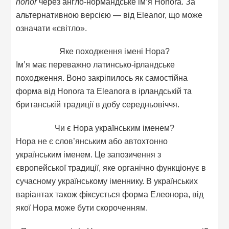
honor
через англо-нормандське ім’я Honora. За
альтернативною версією — від Eleanor, що може
означати «світло».
Яке походження імені Нора?
Ім’я має переважно латинсько-ірландське
походження. Воно закріпилось як самостійна
форма від Honora та Eleanora в ірландській та
британській традиції в добу середньовіччя.
Чи є Нора українським іменем?
Нора не є слов’янським або автохтонно
українським іменем. Це запозичення з
європейської традиції, яке органічно функціонує в
сучасному українському іменнику. В українських
варіантах також фіксується форма Елеонора, від
якої Нора може бути скороченням.