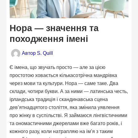
Нора — значення та
походження імені
Автор
S. Quill
Є імена, що звучать просто — але за цією
простотою ховається кількасотрічна мандрівка
через мови та культури. Нора — саме таке. Два
склади, чотири букви. А за ними — латинська честь,
ірландська традиція і скандинавська сцена
дев’ятнадцятого століття, яка змінила уявлення
про жінку в суспільстві. Я займаюся лінгвістичними
та ономастичними джерелами вже багато років, і
кожного разу, коли натрапляю на ім’я з таким