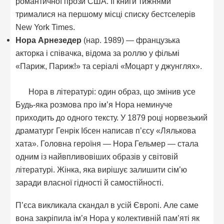
романтичної прози США. Її книги тижнями
трималися на першому місці списку бестселерів
New York Times.
Нора Арнезедер
(нар. 1989) — французька
акторка і співачка, відома за роллю у фільмі
«Париж, Париж!» та серіалі «Моцарт у джунглях».
Нора в літературі: один образ, що змінив усе
Будь-яка розмова про ім’я Нора неминуче
приходить до одного тексту. У 1879 році норвезький
драматург Генрік Ібсен написав п’єсу «Лялькова
хата». Головна героїня — Нора Гельмер — стала
одним із найвпливовіших образів у світовій
літературі. Жінка, яка вирішує залишити сім’ю
заради власної гідності й самостійності.
П’єса викликала скандал в усій Європі. Але саме
вона закріпила ім’я Нора у колективній пам’яті як