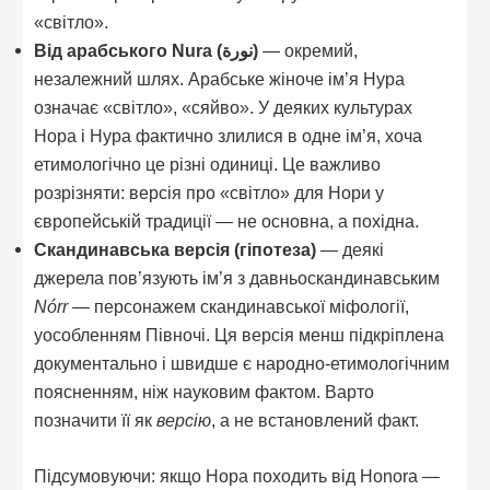
«світло».
Від арабського Nura (نورة)
— окремий,
незалежний шлях. Арабське жіноче ім’я Нура
означає «світло», «сяйво». У деяких культурах
Нора і Нура фактично злилися в одне ім’я, хоча
етимологічно це різні одиниці. Це важливо
розрізняти: версія про «світло» для Нори у
європейській традиції — не основна, а похідна.
Скандинавська версія (гіпотеза)
— деякі
джерела пов’язують ім’я з давньоскандинавським
Nórr
— персонажем скандинавської міфології,
уособленням Півночі. Ця версія менш підкріплена
документально і швидше є народно-етимологічним
поясненням, ніж науковим фактом. Варто
позначити її як
версію
, а не встановлений факт.
Підсумовуючи: якщо Нора походить від Honora —