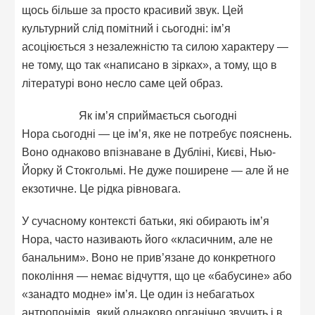
щось більше за просто красивий звук. Цей
культурний слід помітний і сьогодні: ім’я
асоціюється з незалежністю та силою характеру —
не тому, що так «написано в зірках», а тому, що в
літературі воно несло саме цей образ.
Як ім’я сприймається сьогодні
Нора сьогодні — це ім’я, яке не потребує пояснень.
Воно однаково впізнаване в Дубліні, Києві, Нью-
Йорку й Стокгольмі. Не дуже поширене — але й не
екзотичне. Це рідка рівновага.
У сучасному контексті батьки, які обирають ім’я
Нора, часто називають його «класичним, але не
банальним». Воно не прив’язане до конкретного
покоління — немає відчуття, що це «бабусине» або
«занадто модне» ім’я. Це один із небагатьох
антропонімів, який однаково органічно звучить і в