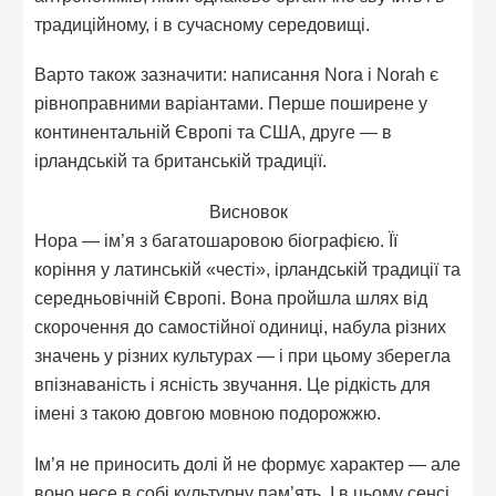
традиційному, і в сучасному середовищі.
Варто також зазначити: написання Nora і Norah є
рівноправними варіантами. Перше поширене у
континентальній Європі та США, друге — в
ірландській та британській традиції.
Висновок
Нора — ім’я з багатошаровою біографією. Її
коріння у латинській «честі», ірландській традиції та
середньовічній Європі. Вона пройшла шлях від
скорочення до самостійної одиниці, набула різних
значень у різних культурах — і при цьому зберегла
впізнаваність і ясність звучання. Це рідкість для
імені з такою довгою мовною подорожжю.
Ім’я не приносить долі й не формує характер — але
воно несе в собі культурну пам’ять. І в цьому сенсі