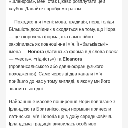
«шлейфом», мені стає цікаво розплутати цей
клубок. Давайте спробуємо разом.
Походження імені: мова, традиція, перші сліди
Більшість дослідників сходяться на тому, що Нора
— це скорочена форма, яка самостійно
закріпилась як повноцінне ім’я. Її «батьківські»
імена —
Honora
(латинська форма від слова
honor
— «честь», «гідність») та
Eleanora
(провансальського або давньофранцузького
походження). Саме через ці два канали ім’я
прийшло до нас у тому вигляді, в якому ми його
знаємо сьогодні.
Найранніше масове поширення Нори пов’язане з
Ірландією та Британією, куди нормани принесли
латинське ім’я Honoria ще в добу середньовіччя.
Ірландська традиція виявилась особливо