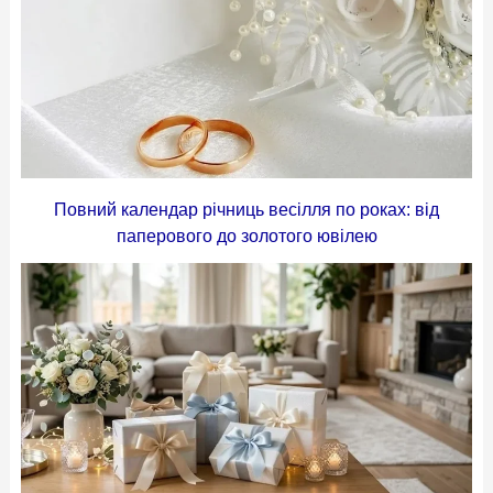
Повний календар річниць весілля по роках: від
паперового до золотого ювілею