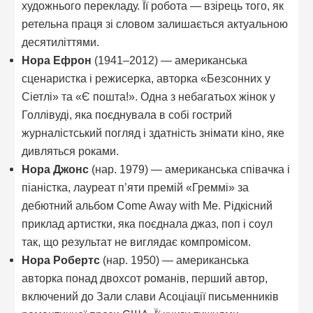
художнього перекладу. Її робота — взірець того, як
ретельна праця зі словом залишається актуальною
десятиліттями.
Нора Ефрон
(1941–2012) — американська
сценаристка і режисерка, авторка «Безсонних у
Сіетлі» та «Є пошта!». Одна з небагатьох жінок у
Голлівуді, яка поєднувала в собі гострий
журналістський погляд і здатність знімати кіно, яке
дивляться роками.
Нора Джонс
(нар. 1979) — американська співачка і
піаністка, лауреат п’яти премій «Греммі» за
дебютний альбом Come Away with Me. Рідкісний
приклад артистки, яка поєднала джаз, поп і соул
так, що результат не виглядає компромісом.
Нора Робертс
(нар. 1950) — американська
авторка понад двохсот романів, перший автор,
включений до Зали слави Асоціації письменників