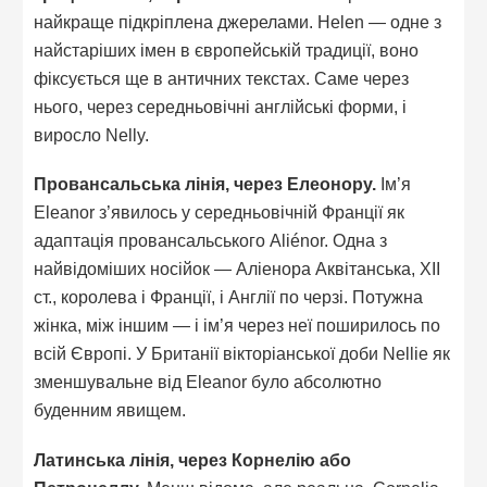
найкраще підкріплена джерелами. Helen — одне з
найстаріших імен в європейській традиції, воно
фіксується ще в античних текстах. Саме через
нього, через середньовічні англійські форми, і
виросло Nelly.
Провансальська лінія, через Елеонору.
Ім’я
Eleanor з’явилось у середньовічній Франції як
адаптація провансальського Aliénor. Одна з
найвідоміших носійок — Аліенора Аквітанська, XII
ст., королева і Франції, і Англії по черзі. Потужна
жінка, між іншим — і ім’я через неї поширилось по
всій Європі. У Британії вікторіанської доби Nellie як
зменшувальне від Eleanor було абсолютно
буденним явищем.
Латинська лінія, через Корнелію або