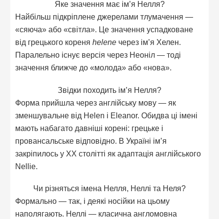
Яке значення має ім’я Нелля?
Найбільш підкріплене джерелами тлумачення —
«сяюча» або «світла». Це значення успадковане
від грецького кореня
helene
через ім’я Хелен.
Паралельно існує версія через Неоніл — тоді
значення ближче до «молода» або «нова».
Звідки походить ім’я Нелля?
Форма прийшла через англійську мову — як
зменшувальне від Helen і Eleanor. Обидва ці імені
мають набагато давніші корені: грецьке і
провансальське відповідно. В Україні ім’я
закріпилось у XX столітті як адаптація англійського
Nellie.
Чи різняться імена Нелля, Неллі та Неля?
Формально — так, і деякі носійки на цьому
наполягають. Неллі — класична англомовна