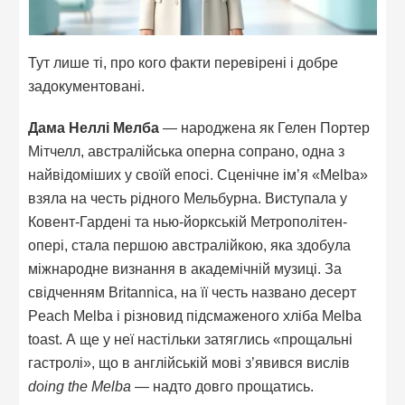
Тут лише ті, про кого факти перевірені і добре
задокументовані.
Дама Неллі Мелба
— народжена як Гелен Портер
Мітчелл, австралійська оперна сопрано, одна з
найвідоміших у своїй епосі. Сценічне ім’я «Melba»
взяла на честь рідного Мельбурна. Виступала у
Ковент-Гардені та нью-йоркській Метрополітен-
опері, стала першою австралійкою, яка здобула
міжнародне визнання в академічній музиці. За
свідченням Britannica, на її честь названо десерт
Peach Melba і різновид підсмаженого хліба Melba
toast. А ще у неї настільки затяглись «прощальні
гастролі», що в англійській мові з’явився вислів
doing the Melba
— надто довго прощатись.