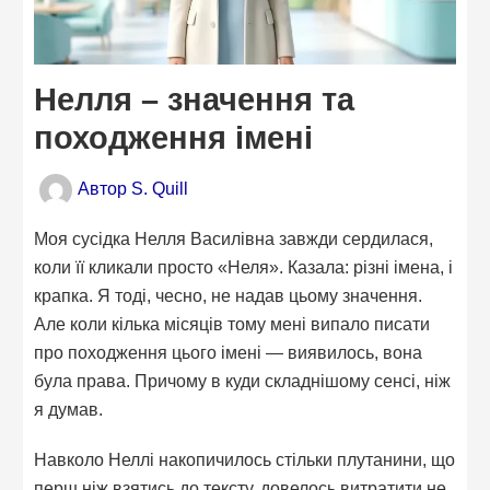
Нелля – значення та
походження імені
Автор
S. Quill
Моя сусідка Нелля Василівна завжди сердилася,
коли її кликали просто «Неля». Казала: різні імена, і
крапка. Я тоді, чесно, не надав цьому значення.
Але коли кілька місяців тому мені випало писати
про походження цього імені — виявилось, вона
була права. Причому в куди складнішому сенсі, ніж
я думав.
Навколо Неллі накопичилось стільки плутанини, що
перш ніж взятись до тексту, довелось витратити не