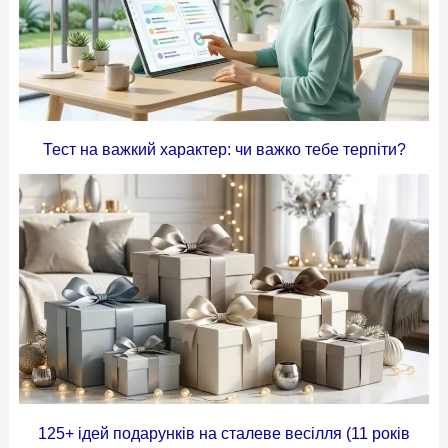
Тест на важкий характер: чи важко тебе терпіти?
125+ ідей подарунків на сталеве весілля (11 років