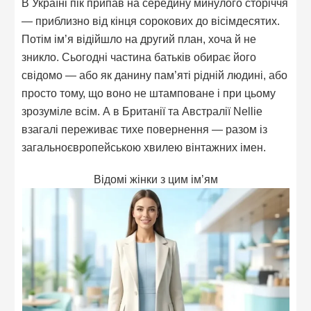
В Україні пік припав на середину минулого сторіччя
— приблизно від кінця сорокових до вісімдесятих.
Потім ім’я відійшло на другий план, хоча й не
зникло. Сьогодні частина батьків обирає його
свідомо — або як данину пам’яті рідній людині, або
просто тому, що воно не штамповане і при цьому
зрозуміле всім. А в Британії та Австралії Nellie
взагалі переживає тихе повернення — разом із
загальноєвропейською хвилею вінтажних імен.
Відомі жінки з цим ім’ям