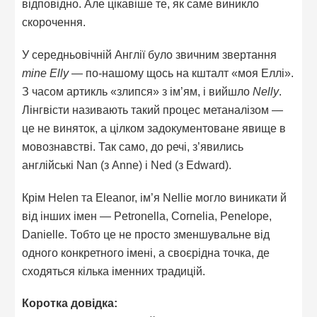
відповідно. Але цікавіше те, як саме виникло
скорочення.
У середньовічній Англії було звичним звертання
mine Elly
— по-нашому щось на кшталт «моя Еллі».
З часом артикль «злипся» з ім’ям, і вийшло
Nelly
.
Лінгвісти називають такий процес метаналізом —
це не виняток, а цілком задокументоване явище в
мовознавстві. Так само, до речі, з’явились
англійські Nan (з Anne) і Ned (з Edward).
Крім Helen та Eleanor, ім’я Nellie могло виникати й
від інших імен — Petronella, Cornelia, Penelope,
Danielle. Тобто це не просто зменшувальне від
одного конкретного імені, а своєрідна точка, де
сходяться кілька іменних традицій.
Коротка довідка: