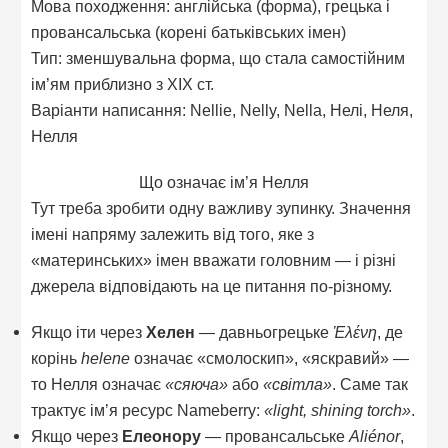
Мова походження: англійська (форма), грецька і
провансальська (корені батьківських імен)
Тип: зменшувальна форма, що стала самостійним
ім’ям приблизно з XIX ст.
Варіанти написання: Nellie, Nelly, Nella, Нелі, Неля,
Нелля
Що означає ім’я Нелля
Тут треба зробити одну важливу зупинку. Значення
імені напряму залежить від того, яке з
«материнських» імен вважати головним — і різні
джерела відповідають на це питання по-різному.
Якщо іти через
Хелен
— давньогрецьке
Ἑλένη
, де
корінь
helene
означає «смолоскип», «яскравий» —
то Нелля означає
«сяюча»
або
«світла»
. Саме так
трактує ім’я ресурс Nameberry:
«light, shining torch»
.
Якщо через
Елеонору
— провансальське
Aliénor
,