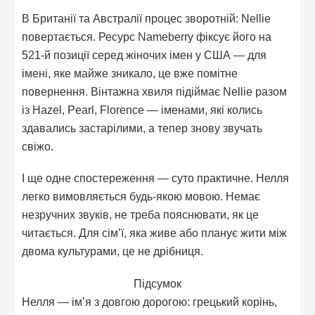
В Британії та Австралії процес зворотній: Nellie
повертається. Ресурс Nameberry фіксує його на
521-й позиції серед жіночих імен у США — для
імені, яке майже зникало, це вже помітне
повернення. Вінтажна хвиля підіймає Nellie разом
із Hazel, Pearl, Florence — іменами, які колись
здавались застарілими, а тепер знову звучать
свіжо.
І ще одне спостереження — суто практичне. Нелля
легко вимовляється будь-якою мовою. Немає
незручних звуків, не треба пояснювати, як це
читається. Для сім’ї, яка живе або планує жити між
двома культурами, це не дрібниця.
Підсумок
Нелля — ім’я з довгою дорогою: грецький корінь,