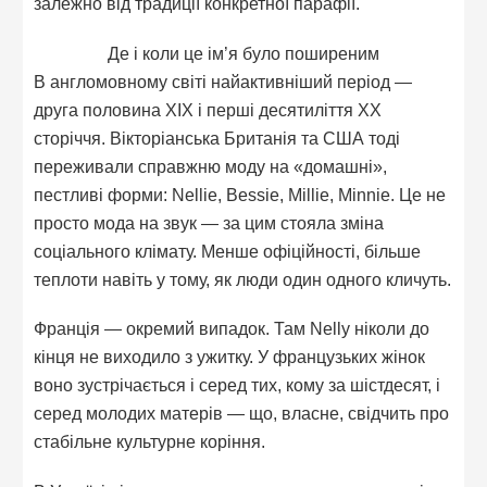
залежно від традиції конкретної парафії.
Де і коли це ім’я було поширеним
В англомовному світі найактивніший період —
друга половина XIX і перші десятиліття XX
сторіччя. Вікторіанська Британія та США тоді
переживали справжню моду на «домашні»,
пестливі форми: Nellie, Bessie, Millie, Minnie. Це не
просто мода на звук — за цим стояла зміна
соціального клімату. Менше офіційності, більше
теплоти навіть у тому, як люди один одного кличуть.
Франція — окремий випадок. Там Nelly ніколи до
кінця не виходило з ужитку. У французьких жінок
воно зустрічається і серед тих, кому за шістдесят, і
серед молодих матерів — що, власне, свідчить про
стабільне культурне коріння.