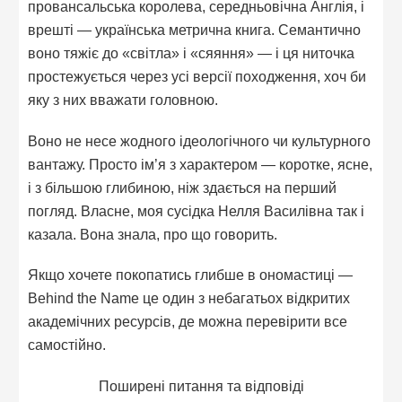
провансальська королева, середньовічна Англія, і
врешті — українська метрична книга. Семантично
воно тяжіє до «світла» і «сяяння» — і ця ниточка
простежується через усі версії походження, хоч би
яку з них вважати головною.
Воно не несе жодного ідеологічного чи культурного
вантажу. Просто ім’я з характером — коротке, ясне,
і з більшою глибиною, ніж здається на перший
погляд. Власне, моя сусідка Нелля Василівна так і
казала. Вона знала, про що говорить.
Якщо хочете покопатись глибше в ономастиці —
Behind the Name це один з небагатьох відкритих
академічних ресурсів, де можна перевірити все
самостійно.
Поширені питання та відповіді