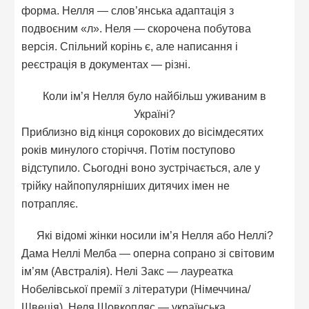
форма. Нелля — слов’янська адаптація з
подвоєним «л». Неля — скорочена побутова
версія. Спільний корінь є, але написання і
реєстрація в документах — різні.
Коли ім’я Нелля було найбільш уживаним в
Україні?
Приблизно від кінця сорокових до вісімдесятих
років минулого сторіччя. Потім поступово
відступило. Сьогодні воно зустрічається, але у
трійку найпопулярніших дитячих імен не
потрапляє.
Які відомі жінки носили ім’я Нелля або Неллі?
Дама Неллі Мелба — оперна сопрано зі світовим
ім’ям (Австралія). Нелі Закс — лауреатка
Нобелівської премії з літератури (Німеччина/
Швеція). Неля Шовкопляс — українська