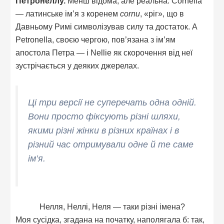
Петронеллу.
Менш відома, але реальна. Cornelia
— латинське ім’я з коренем
cornu
, «ріг», що в
Давньому Римі символізував силу та достаток. А
Petronella, своєю чергою, пов’язана з ім’ям
апостола Петра — і Nellie як скорочення від неї
зустрічається у деяких джерелах.
Ці три версії не суперечать одна одній.
Вони просто фіксують різні шляхи,
якими різні жінки в різних країнах і в
різний час отримували одне й те саме
ім’я.
Нелля, Неллі, Неля — таки різні імена?
Моя сусідка, згадана на початку, наполягала б: так,