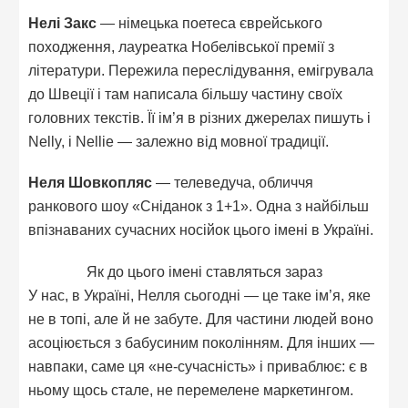
Нелі Закс
— німецька поетеса єврейського
походження, лауреатка Нобелівської премії з
літератури. Пережила переслідування, емігрувала
до Швеції і там написала більшу частину своїх
головних текстів. Її ім’я в різних джерелах пишуть і
Nelly, і Nellie — залежно від мовної традиції.
Неля Шовкопляс
— телеведуча, обличчя
ранкового шоу «Сніданок з 1+1». Одна з найбільш
впізнаваних сучасних носійок цього імені в Україні.
Як до цього імені ставляться зараз
У нас, в Україні, Нелля сьогодні — це таке ім’я, яке
не в топі, але й не забуте. Для частини людей воно
асоціюється з бабусиним поколінням. Для інших —
навпаки, саме ця «не-сучасність» і приваблює: є в
ньому щось стале, не перемелене маркетингом.