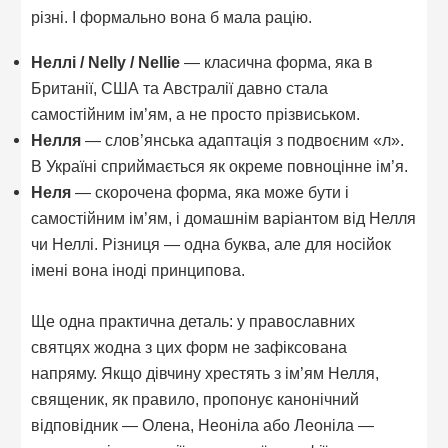
різні. І формально вона б мала рацію.
Неллі / Nelly / Nellie
— класична форма, яка в
Британії, США та Австралії давно стала
самостійним ім’ям, а не просто прізвиськом.
Нелля
— слов’янська адаптація з подвоєним «л».
В Україні сприймається як окреме повноцінне ім’я.
Неля
— скорочена форма, яка може бути і
самостійним ім’ям, і домашнім варіантом від Нелля
чи Неллі. Різниця — одна буква, але для носійок
імені вона іноді принципова.
Ще одна практична деталь: у православних
святцях жодна з цих форм не зафіксована
напряму. Якщо дівчину хрестять з ім’ям Нелля,
священик, як правило, пропонує канонічний
відповідник — Олена, Неоніла або Леоніла —