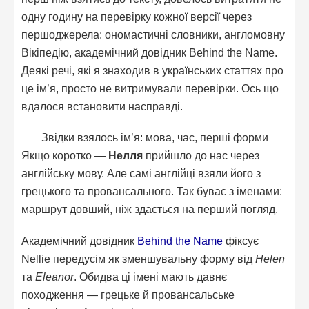
одну годину на перевірку кожної версії через
першоджерела: ономастичні словники, англомовну
Вікіпедію, академічний довідник Behind the Name.
Деякі речі, які я знаходив в українських статтях про
це ім’я, просто не витримували перевірки. Ось що
вдалося встановити насправді.
Звідки взялось ім’я: мова, час, перші форми
Якщо коротко —
Нелля
прийшло до нас через
англійську мову. Але самі англійці взяли його з
грецького та провансального. Так буває з іменами:
маршрут довший, ніж здається на перший погляд.
Академічний довідник
Behind the Name
фіксує
Nellie передусім як зменшувальну форму від
Helen
та
Eleanor
. Обидва ці імені мають давнє
походження — грецьке й провансальське