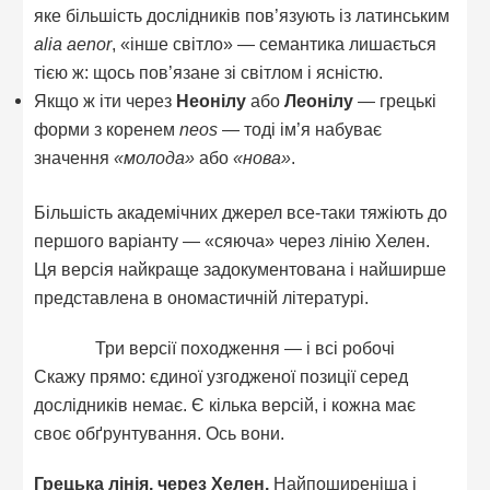
яке більшість дослідників пов’язують із латинським
alia aenor
, «інше світло» — семантика лишається
тією ж: щось пов’язане зі світлом і ясністю.
Якщо ж іти через
Неонілу
або
Леонілу
— грецькі
форми з коренем
neos
— тоді ім’я набуває
значення
«молода»
або
«нова»
.
Більшість академічних джерел все-таки тяжіють до
першого варіанту — «сяюча» через лінію Хелен.
Ця версія найкраще задокументована і найширше
представлена в ономастичній літературі.
Три версії походження — і всі робочі
Скажу прямо: єдиної узгодженої позиції серед
дослідників немає. Є кілька версій, і кожна має
своє обґрунтування. Ось вони.
Грецька лінія, через Хелен.
Найпоширеніша і