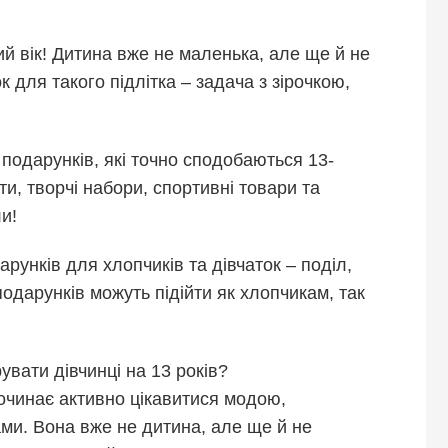
утий вік! Дитина вже не маленька, але ще й не
 для такого підлітка – задача з зірочкою,
ї подарунків, які точно сподобаються 13-
и, творчі набори, спортивні товари та
ли!
рунків для хлопчиків та дівчаток – поділ,
подарунків можуть підійти як хлопчикам, так
вати дівчинці на 13 років?
 починає активно цікавитися модою,
ами. Вона вже не дитина, але ще й не