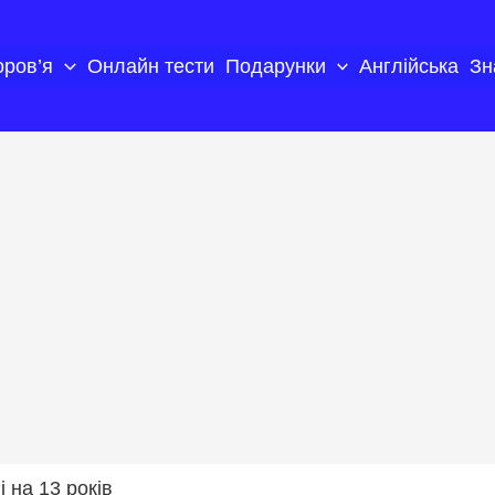
оров’я
Онлайн тести
Подарунки
Англійська
Зн
 на 13 років