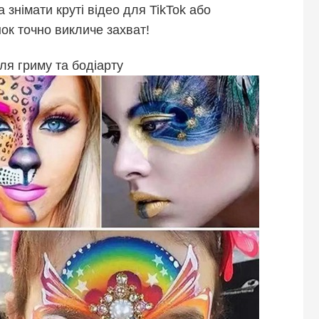
знімати круті відео для TikTok або
нок точно викличе захват!
для гриму та бодіарту