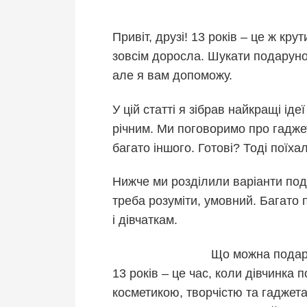
Привіт, друзі! 13 років – це ж кр
зовсім доросла. Шукати подарунок
але я вам допоможу.
У цій статті я зібрав найкращі іде
річним. Ми поговоримо про гаджет
багато іншого. Готові? Тоді поїха
Нижче ми розділили варіанти пода
треба розуміти, умовний. Багато 
і дівчаткам.
Що можна подару
13 років – це час, коли дівчинка
косметикою, творчістю та гаджет