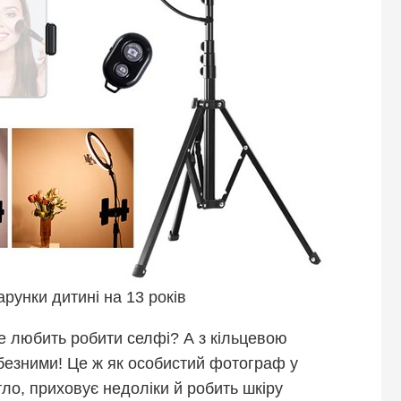
рунки дитині на 13 років
 не любить робити селфі? А з кільцевою
безними! Це ж як особистий фотограф у
тло, приховує недоліки й робить шкіру