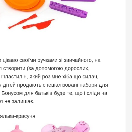
 цікаво своїми ручками зі звичайного, на
я створити (за допомогою дорослих,
 Пластилін, який розімне хіба що силач,
 дітей продають спеціалізовані набори для
Бонусом для батьків буде те, що і сліди на
ня не залишає.
Лялька-красуня