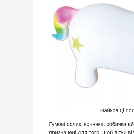
Найкращі под
Гумові ослик, конячка, собачка а
призначені для того, щоб дітки ві