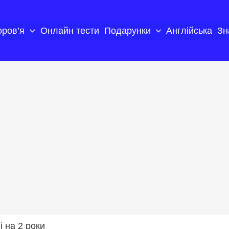
оров’я
Онлайн тести
Подарунки
Англійська
Зн
 на 2 роки