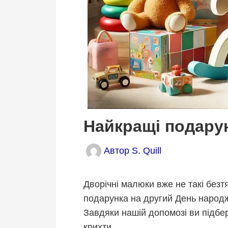
Найкращі подарун
Автор
S. Quill
Дворічні малюки вже не такі безтя
подарунка на другий День народж
Завдяки нашій допомозі ви підб
крихти.