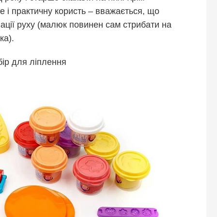
е і практичну користь – вважається, що
ції руху (малюк повинен сам стрибати на
ка).
бір для ліплення