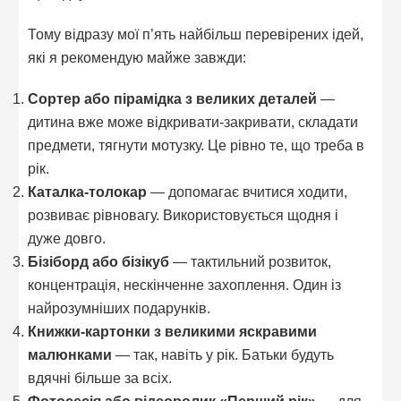
Тому відразу мої п’ять найбільш перевірених ідей,
які я рекомендую майже завжди:
Сортер або пірамідка з великих деталей
—
дитина вже може відкривати-закривати, складати
предмети, тягнути мотузку. Це рівно те, що треба в
рік.
Каталка-толокар
— допомагає вчитися ходити,
розвиває рівновагу. Використовується щодня і
дуже довго.
Бізіборд або бізікуб
— тактильний розвиток,
концентрація, нескінченне захоплення. Один із
найрозумніших подарунків.
Книжки-картонки з великими яскравими
малюнками
— так, навіть у рік. Батьки будуть
вдячні більше за всіх.
Фотосесія або відеоролик «Перший рік»
— для