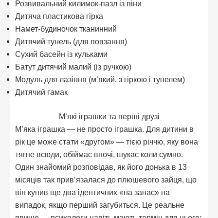
Розвивальний килимок-пазл із піни
Дитяча пластикова гірка
Намет-будиночок тканинний
Дитячий тунель (для повзання)
Сухий басейн із кульками
Батут дитячий малий (із ручкою)
Модуль для лазіння (м’який, з гіркою і тунелем)
Дитячий гамак
М’які іграшки та перші друзі
М’яка іграшка — не просто іграшка. Для дитини в
рік це може стати «другом» — тією річчю, яку вона
тягне всюди, обіймає вночі, шукає коли сумно.
Один знайомий розповідав, як його донька в 13
місяців так прив’язалася до плюшевого зайця, що
він купив ще два ідентичних «на запас» на
випадок, якщо перший загубиться. Це реальне
явище — психологи навіть мають термін для цього: