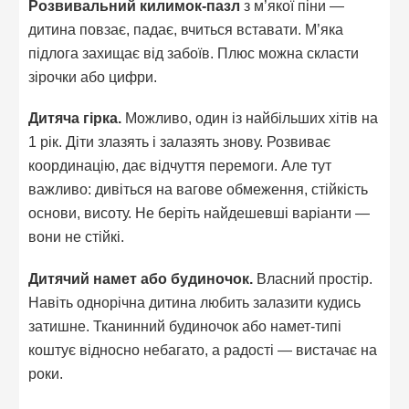
Розвивальний килимок-пазл
з м’якої піни —
дитина повзає, падає, вчиться вставати. М’яка
підлога захищає від забоїв. Плюс можна скласти
зірочки або цифри.
Дитяча гірка.
Можливо, один із найбільших хітів на
1 рік. Діти злазять і залазять знову. Розвиває
координацію, дає відчуття перемоги. Але тут
важливо: дивіться на вагове обмеження, стійкість
основи, висоту. Не беріть найдешевші варіанти —
вони не стійкі.
Дитячий намет або будиночок.
Власний простір.
Навіть однорічна дитина любить залазити кудись
затишне. Тканинний будиночок або намет-типі
коштує відносно небагато, а радості — вистачає на
роки.