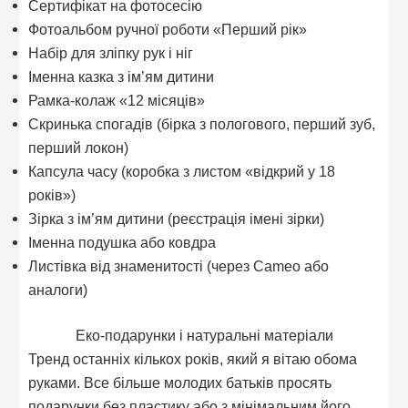
Сертифікат на фотосесію
Фотоальбом ручної роботи «Перший рік»
Набір для зліпку рук і ніг
Іменна казка з ім’ям дитини
Рамка-колаж «12 місяців»
Скринька спогадів (бірка з пологового, перший зуб,
перший локон)
Капсула часу (коробка з листом «відкрий у 18
років»)
Зірка з ім’ям дитини (реєстрація імені зірки)
Іменна подушка або ковдра
Листівка від знаменитості (через Cameo або
аналоги)
Еко-подарунки і натуральні матеріали
Тренд останніх кількох років, який я вітаю обома
руками. Все більше молодих батьків просять
подарунки без пластику або з мінімальним його