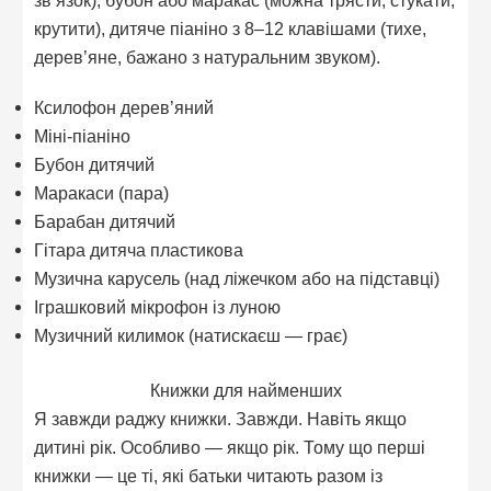
зв’язок), бубон або маракас (можна трясти, стукати,
крутити), дитяче піаніно з 8–12 клавішами (тихе,
дерев’яне, бажано з натуральним звуком).
Ксилофон дерев’яний
Міні-піаніно
Бубон дитячий
Маракаси (пара)
Барабан дитячий
Гітара дитяча пластикова
Музична карусель (над ліжечком або на підставці)
Іграшковий мікрофон із луною
Музичний килимок (натискаєш — грає)
Книжки для найменших
Я завжди раджу книжки. Завжди. Навіть якщо
дитині рік. Особливо — якщо рік. Тому що перші
книжки — це ті, які батьки читають разом із