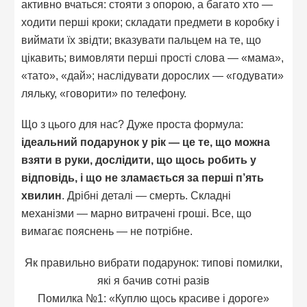
активно вчаться: стояти з опорою, а багато хто —
ходити перші кроки; складати предмети в коробку і
виймати їх звідти; вказувати пальцем на те, що
цікавить; вимовляти перші прості слова — «мама»,
«тато», «дай»; наслідувати дорослих — «годувати»
ляльку, «говорити» по телефону.
Що з цього для нас? Дуже проста формула:
ідеальний подарунок у рік — це те, що можна
взяти в руки, дослідити, що щось робить у
відповідь, і що не зламається за перші п’ять
хвилин
. Дрібні деталі — смерть. Складні
механізми — марно витрачені гроші. Все, що
вимагає пояснень — не потрібне.
Як правильно вибрати подарунок: типові помилки,
які я бачив сотні разів
Помилка №1: «Куплю щось красиве і дороге»