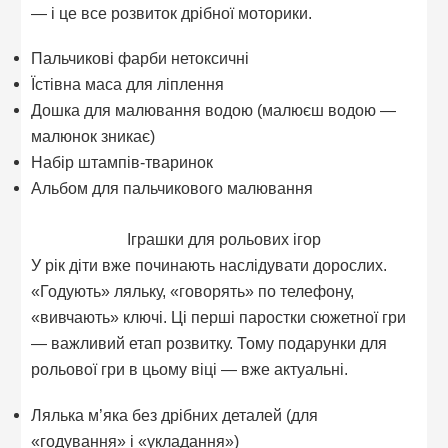
— і це все розвиток дрібної моторики.
Пальчикові фарби нетоксичні
Їстівна маса для ліплення
Дошка для малювання водою (малюєш водою —
малюнок зникає)
Набір штампів-тваринок
Альбом для пальчикового малювання
Іграшки для рольових ігор
У рік діти вже починають наслідувати дорослих.
«Годують» ляльку, «говорять» по телефону,
«вивчають» ключі. Ці перші паростки сюжетної гри
— важливий етап розвитку. Тому подарунки для
рольової гри в цьому віці — вже актуальні.
Лялька м’яка без дрібних деталей (для
«годування» і «укладання»)