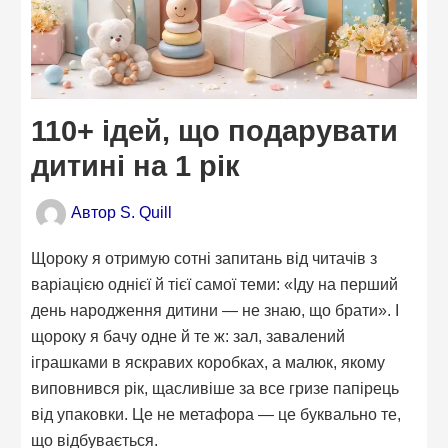
110+ ідей, що подарувати
дитині на 1 рік
Автор
S. Quill
Щороку я отримую сотні запитань від читачів з
варіацією однієї й тієї самої теми: «Іду на перший
день народження дитини — не знаю, що брати». І
щороку я бачу одне й те ж: зал, завалений
іграшками в яскравих коробках, а малюк, якому
виповнився рік, щасливіше за все гризе папірець
від упаковки. Це не метафора — це буквально те,
що відбувається.