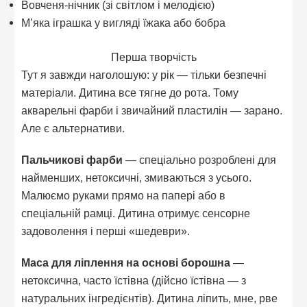
Вовченя-нічник (зі світлом і мелодією)
М’яка іграшка у вигляді їжака або бобра
Перша творчість
Тут я завжди наголошую: у рік — тільки безпечні
матеріали. Дитина все тягне до рота. Тому
акварельні фарби і звичайний пластилін — зарано.
Але є альтернативи.
Пальчикові фарби
— спеціально розроблені для
найменших, нетоксичні, змиваються з усього.
Малюємо руками прямо на папері або в
спеціальній рамці. Дитина отримує сенсорне
задоволення і перші «шедеври».
Маса для ліплення на основі борошна
—
нетоксична, часто їстівна (дійсно їстівна — з
натуральних інгредієнтів). Дитина ліпить, мне, рве