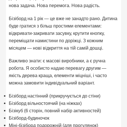
нова задача. Нова перемога. Нова радість.
Бізіборд на 1 рік — це вже не занадто рано. Дитина
буде гратися з більш простими елементами:
відкривати-закривати засувку, крутити кнопку,
переміщати намистини по доріжці. З кожним
місяцем — нові відкриття на тій самій дошці.
Важливо знати: є масові виробники, а є ручна
робота. Я особисто надаю перевагу другим —
якість дерева краща, елементи міцніші, і часто
можна замовити індивідуальний варіант.
Бізіборд настінний (прикручується до стіни)
Бізіборд вільностоячий (на ніжках)
Бізікуб (6 сторін, повний набір активностей)
Бізіборд-будиночок
Міні-бізіборд подорожній (для прогулянок)