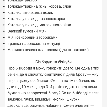
Толокар-трактор
Толокар-тварина (кінь, корова, слон)
Каталка-штовхалка-возик
Каталка у вигляді газонокосарки
Каталка у вигляді магазинного візка
Великий гумовий м’яч
М’яч сенсорний з горбиками
Іграшка-паровозик на мотузці
Машинка велика пластикова (для штовхання)
Бізіборди та бізікуби
Про бізіборди я можу говорити довго. Це одна з тих
речей, де я спочатку скептично підняв брову — «ну
і що в цьому особливого?» — а потім побачив, як
діти від 10 місяців до 3–4 років сидять перед ними
буквально заворожені. Чому? Бо на бізіборді є все:
замочки, гачки, вимикачі, кнопки, шнурки,
дзеркальце, рахунки, лабіринт. Кожен елемент —