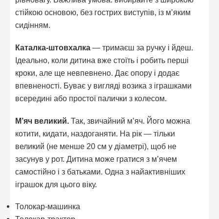
стійкою основою, без гострих виступів, із м’яким
сидінням.
Каталка-штовхалка
— тримаєш за ручку і йдеш.
Ідеально, коли дитина вже стоїть і робить перші
кроки, але ще невпевнено. Дає опору і додає
впевненості. Буває у вигляді возика з іграшками
всередині або простої палички з колесом.
М’яч великий.
Так, звичайний м’яч. Його можна
котити, кидати, наздоганяти. На рік — тільки
великий (не менше 20 см у діаметрі), щоб не
засунув у рот. Дитина може гратися з м’ячем
самостійно і з батьками. Одна з найактивніших
іграшок для цього віку.
Толокар-машинка