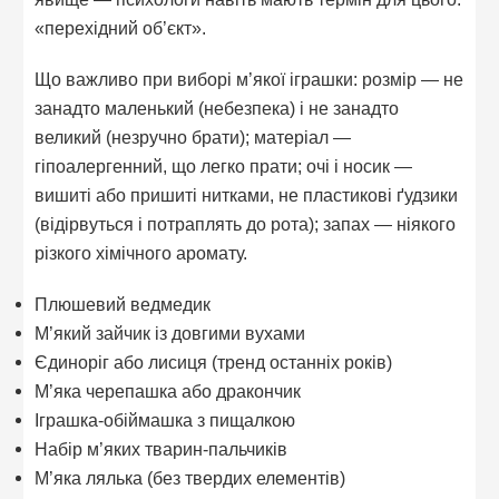
«перехідний об’єкт».
Що важливо при виборі м’якої іграшки: розмір — не
занадто маленький (небезпека) і не занадто
великий (незручно брати); матеріал —
гіпоалергенний, що легко прати; очі і носик —
вишиті або пришиті нитками, не пластикові ґудзики
(відірвуться і потраплять до рота); запах — ніякого
різкого хімічного аромату.
Плюшевий ведмедик
М’який зайчик із довгими вухами
Єдиноріг або лисиця (тренд останніх років)
М’яка черепашка або дракончик
Іграшка-обіймашка з пищалкою
Набір м’яких тварин-пальчиків
М’яка лялька (без твердих елементів)