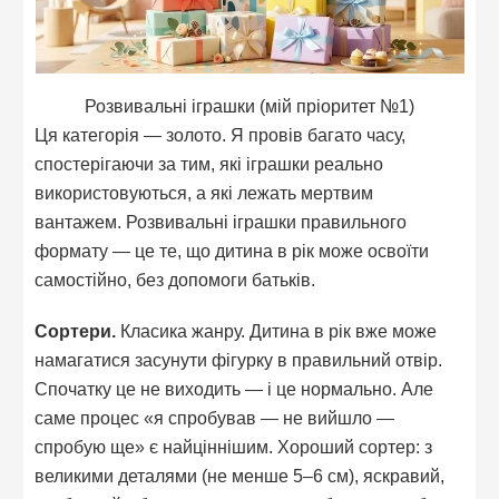
Розвивальні іграшки (мій пріоритет №1)
Ця категорія — золото. Я провів багато часу,
спостерігаючи за тим, які іграшки реально
використовуються, а які лежать мертвим
вантажем. Розвивальні іграшки правильного
формату — це те, що дитина в рік може освоїти
самостійно, без допомоги батьків.
Сортери.
Класика жанру. Дитина в рік вже може
намагатися засунути фігурку в правильний отвір.
Спочатку це не виходить — і це нормально. Але
саме процес «я спробував — не вийшло —
спробую ще» є найціннішим. Хороший сортер: з
великими деталями (не менше 5–6 см), яскравий,