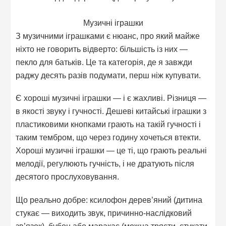
Музичні іграшки
З музичними іграшками є нюанс, про який майже
ніхто не говорить відверто: більшість із них —
пекло для батьків. Це та категорія, де я завжди
раджу десять разів подумати, перш ніж купувати.
Є хороші музичні іграшки — і є жахливі. Різниця —
в якості звуку і гучності. Дешеві китайські іграшки з
пластиковими кнопками грають на такій гучності і
таким тембром, що через годину хочеться втекти.
Хороші музичні іграшки — це ті, що грають реальні
мелодії, регулюють гучність, і не дратують після
десятого прослуховування.
Що реально добре: ксилофон дерев’яний (дитина
стукає — виходить звук, причинно-наслідковий