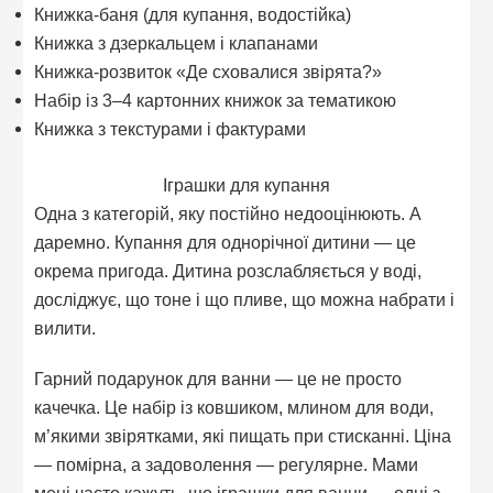
Книжка-баня (для купання, водостійка)
Книжка з дзеркальцем і клапанами
Книжка-розвиток «Де сховалися звірята?»
Набір із 3–4 картонних книжок за тематикою
Книжка з текстурами і фактурами
Іграшки для купання
Одна з категорій, яку постійно недооцінюють. А
даремно. Купання для однорічної дитини — це
окрема пригода. Дитина розслабляється у воді,
досліджує, що тоне і що пливе, що можна набрати і
вилити.
Гарний подарунок для ванни — це не просто
качечка. Це набір із ковшиком, млином для води,
м’якими звірятками, які пищать при стисканні. Ціна
— помірна, а задоволення — регулярне. Мами
мені часто кажуть, що іграшки для ванни — одні з