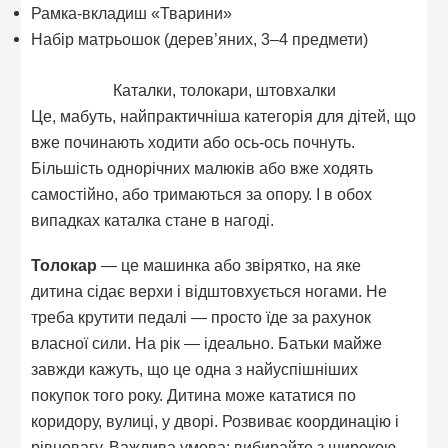
Рамка-вкладиш «Тварини»
Набір матрьошок (дерев’яних, 3–4 предмети)
Каталки, толокари, штовхалки
Це, мабуть, найпрактичніша категорія для дітей, що
вже починають ходити або ось-ось почнуть.
Більшість однорічних малюків або вже ходять
самостійно, або тримаються за опору. І в обох
випадках каталка стане в нагоді.
Толокар
— це машинка або звірятко, на яке
дитина сідає верхи і відштовхується ногами. Не
треба крутити педалі — просто їде за рахунок
власної сили. На рік — ідеально. Батьки майже
завжди кажуть, що це одна з найуспішніших
покупок того року. Дитина може кататися по
коридору, вулиці, у дворі. Розвиває координацію і
рівновагу. Важлива умова: вибирайте з широкою