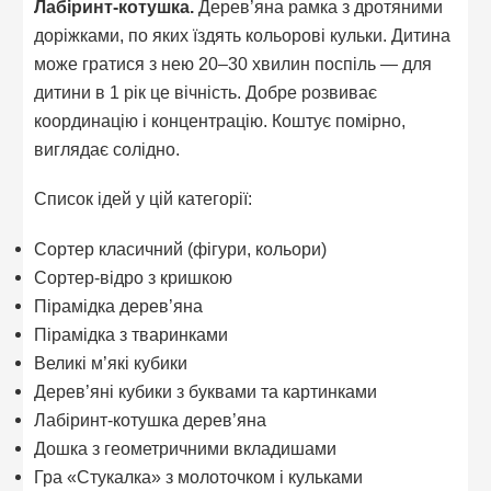
Лабіринт-котушка.
Дерев’яна рамка з дротяними
доріжками, по яких їздять кольорові кульки. Дитина
може гратися з нею 20–30 хвилин поспіль — для
дитини в 1 рік це вічність. Добре розвиває
координацію і концентрацію. Коштує помірно,
виглядає солідно.
Список ідей у цій категорії:
Сортер класичний (фігури, кольори)
Сортер-відро з кришкою
Пірамідка дерев’яна
Пірамідка з тваринками
Великі м’які кубики
Дерев’яні кубики з буквами та картинками
Лабіринт-котушка дерев’яна
Дошка з геометричними вкладишами
Гра «Стукалка» з молоточком і кульками