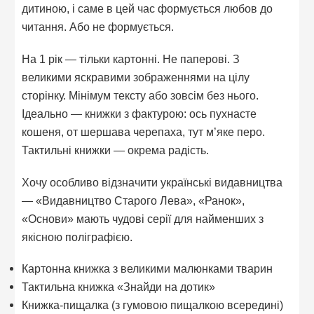
дитиною, і саме в цей час формується любов до
читання. Або не формується.
На 1 рік — тільки картонні. Не паперові. З
великими яскравими зображеннями на цілу
сторінку. Мінімум тексту або зовсім без нього.
Ідеально — книжки з фактурою: ось пухнасте
кошеня, от шершава черепаха, тут м’яке перо.
Тактильні книжки — окрема радість.
Хочу особливо відзначити українські видавництва
— «Видавництво Старого Лева», «Ранок»,
«Основи» мають чудові серії для найменших з
якісною поліграфією.
Картонна книжка з великими малюнками тварин
Тактильна книжка «Знайди на дотик»
Книжка-пищалка (з гумовою пищалкою всередині)