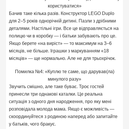
користуватися»
Бачив таке кілька разів. Конструктор LEGO Duplo
для 2–5 років однорічній дитині. Пазли з дрібними
деталями. Настільні ігри. Все це відправляється на
полицю чи в коробку — і батьки забувають про це.
Якщо берете «на виріст» — то максимум на 3–6
місяців, не більше. Іграшки з маркуванням «18
місяців» — ще нормально. Але не для трьохрічок.
Помилка №4: «Куплю те саме, що дарував(ла)
минулого разу»
Звучить смішно, але таке буває. Троє гостей
принесли три однакові каталки. Це реальна
ситуація з одного дня народження, про яку мені
розповідала молода мама. Якщо є можливість —
скоординуйтеся з родиною наперед або запитайте
у батьків, чого бракує.