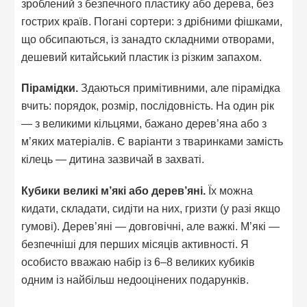
зроблений з безпечного пластику або дерева, без
гострих країв. Погані сортери: з дрібними фішками,
що обсипаються, із занадто складними отворами,
дешевий китайський пластик із різким запахом.
Пірамідки.
Здаються примітивними, але пірамідка
вчить: порядок, розмір, послідовність. На один рік
— з великими кільцями, бажано дерев’яна або з
м’яких матеріалів. Є варіанти з тваринками замість
кілець — дитина зазвичай в захваті.
Кубики великі м’які або дерев’яні.
Їх можна
кидати, складати, сидіти на них, гризти (у разі якщо
гумові). Дерев’яні — довговічні, але важкі. М’які —
безпечніші для перших місяців активності. Я
особисто вважаю набір із 6–8 великих кубиків
одним із найбільш недооцінених подарунків.