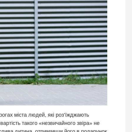
рогах міста людей, які роз’їжджають
 вартість такого «незвичайного звіра» не
аслива дитина, отримавши його в подарунок.