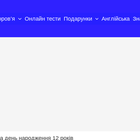
оров’я
Онлайн тести
Подарунки
Англійська
Зн
а день народження 12 років