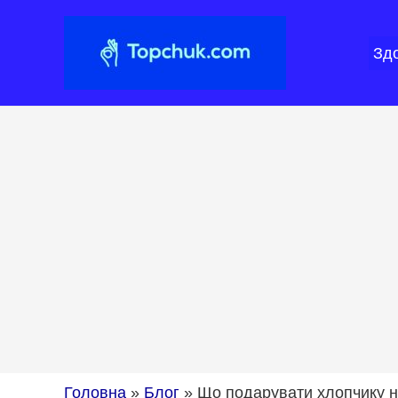
Перейти
до
Зд
вмісту
Головна
»
Блог
»
Що подарувати хлопчику н