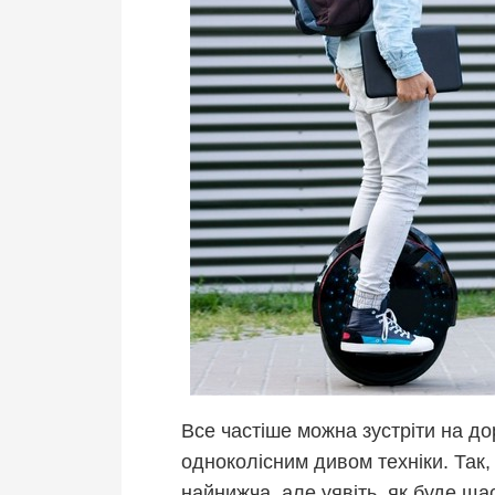
Все частіше можна зустріти на до
одноколісним дивом техніки. Так,
найнижча, але уявіть, як буде щ