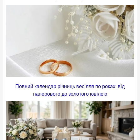
Повний календар річниць весілля по роках: від
паперового до золотого ювілею