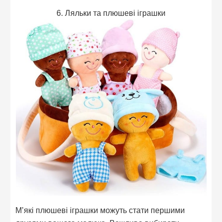
6. Ляльки та плюшеві іграшки
М’які плюшеві іграшки можуть стати першими