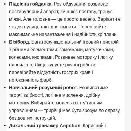
Підвісна гойдалка.
Розгойдування розвиває
вестибулярний апарат, зміцнює поставу, тренує
м’язи. Але головне — це просто весело. Варіанти є
як для вулиці, так і для кімнати. Перевіряйте
максимальне навантаження і надійність кріплень.
Бізіборд.
Багатофункціональний ігровий пристрій
з різними елементами: замочками, мотузочками,
колесами, кнопками. Розвиває моторику і логіку
одночасно. Якщо купуєте ручної роботи —
перевіряйте відсутність гострих країв і
нетоксичність фарб.
Навчальний розумний робот.
Розвиватиме
творчі здібності, логічне мислення, дрібну
моторику. Вибирайте модель із інтуїтивним
управлінням — трирічці має бути зрозуміло одразу,
без довгих інструкцій.
Дихальний тренажер Аеробол.
Корисний і