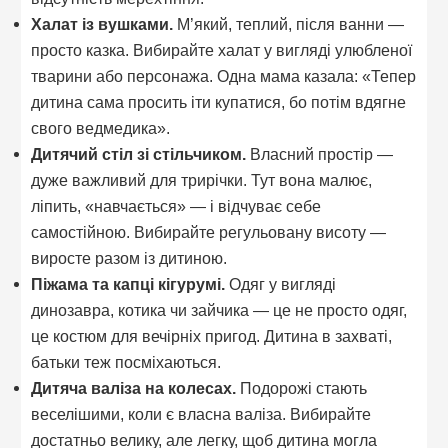
Халат із вушками.
М’який, теплий, після ванни —
просто казка. Вибирайте халат у вигляді улюбленої
тварини або персонажа. Одна мама казала: «Тепер
дитина сама просить іти купатися, бо потім вдягне
свого ведмедика».
Дитячий стіл зі стільчиком.
Власний простір —
дуже важливий для трирічки. Тут вона малює,
ліпить, «навчається» — і відчуває себе
самостійною. Вибирайте регульовану висоту —
виросте разом із дитиною.
Піжама та капці кігурумі.
Одяг у вигляді
динозавра, котика чи зайчика — це не просто одяг,
це костюм для вечірніх пригод. Дитина в захваті,
батьки теж посміхаються.
Дитяча валіза на колесах.
Подорожі стають
веселішими, коли є власна валіза. Вибирайте
достатньо велику, але легку, щоб дитина могла