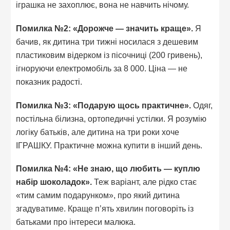
іграшка не захоплює, вона не навчить нічому.
Помилка №2: «Дорожче — значить краще».
Я
бачив, як дитина три тижні носилася з дешевим
пластиковим відерком із пісочниці (200 гривень),
ігноруючи електромобіль за 8 000. Ціна — не
показник радості.
Помилка №3: «Подарую щось практичне».
Одяг,
постільна білизна, ортопедичні устілки. Я розумію
логіку батьків, але дитина на три роки хоче
ІГРАШКУ. Практичне можна купити в інший день.
Помилка №4: «Не знаю, що любить — куплю
набір шоколадок».
Теж варіант, але рідко стає
«тим самим подарунком», про який дитина
згадуватиме. Краще п’ять хвилин поговоріть із
батьками про інтереси малюка.