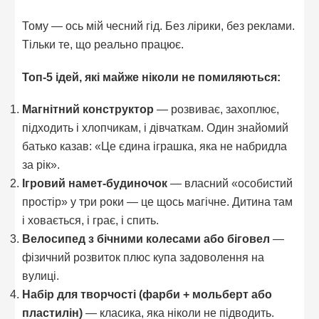
Тому — ось мій чесний гід. Без лірики, без реклами.
Тільки те, що реально працює.
Топ-5 ідей, які майже ніколи не помиляються:
Магнітний конструктор
— розвиває, захоплює,
підходить і хлопчикам, і дівчаткам. Один знайомий
батько казав: «Це єдина іграшка, яка не набридла
за рік».
Ігровий намет-будиночок
— власний «особистий
простір» у три роки — це щось магічне. Дитина там
і ховається, і грає, і спить.
Велосипед з бічними колесами або біговел
—
фізичний розвиток плюс купа задоволення на
вулиці.
Набір для творчості (фарби + мольберт або
пластилін)
— класика, яка ніколи не підводить.