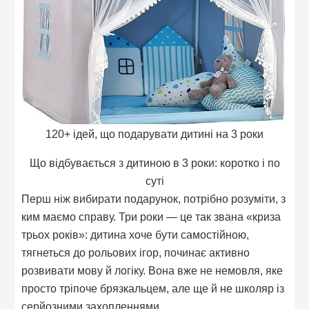
120+ ідей, що подарувати дитині на 3 роки
Що відбувається з дитиною в 3 роки: коротко і по
суті
Перш ніж вибирати подарунок, потрібно розуміти, з
ким маємо справу. Три роки — це так звана «криза
трьох років»: дитина хоче бути самостійною,
тягнеться до рольових ігор, починає активно
розвивати мову й логіку. Вона вже не немовля, яке
просто тріпоче брязкальцем, але ще й не школяр із
серйозними захопленнями.