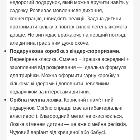
недорогий подарунок, який можна вручити навіть у
садочку. Розвиває мовленнєве дихання,
концентрацію, швидкість реакції. Задача дитини —
протримати кульку в повітрі силою легень якомога
довше. Не виглядає вражаюче на перший погляд,
але дитина грає з ним дуже охоче.
Подарункова коробка з кіндер-сюрпризами.
Перевірена класика. Смачно + іграшка всередині +
захоплення від розкривання — ідеальна формула
для трирічки. Можна оформити гарну коробку з
кількома кіндерами і доповнити невеликим
подарунком за інтересами дитини.
Срібна іменна ложка.
Корисний і пам’ятний
подарунок. Срібло справді має антибактеріальні
властивості, благородний метал не окислюється.
Ложка з іменем дитини — це вже сімейна реліквія.
Чудовий варіант від хрещеної або бабусі.