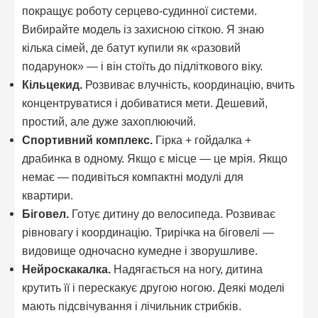
покращує роботу серцево-судинної системи.
Вибирайте модель із захисною сіткою. Я знаю
кілька сімей, де батут купили як «разовий
подарунок» — і він стоїть до підліткового віку.
Кільцекид.
Розвиває влучність, координацію, вчить
концентруватися і добиватися мети. Дешевий,
простий, але дуже захоплюючий.
Спортивний комплекс.
Гірка + гойдалка +
драбинка в одному. Якщо є місце — це мрія. Якщо
немає — подивіться компактні модулі для
квартири.
Біговел.
Готує дитину до велосипеда. Розвиває
рівновагу і координацію. Трирічка на біговелі —
видовище одночасно кумедне і зворушливе.
Нейроскакалка.
Надягається на ногу, дитина
крутить її і перескакує другою ногою. Деякі моделі
мають підсвічування і лічильник стрибків.