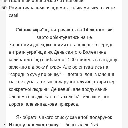
Настінний органайзер чи плановик
Романтична вечеря вдома зі свічками, яку готуєте
самі
Скільки українці витрачають на 14 лютого і чи
варто орієнтуватись на це
За різними дослідженнями останніх років середні
витрати українців на День святого Валентина
коливались від приблизно 1500 гривень на людину,
залежно від року й курсу. Але орієнтуватись на
“середню суму по ринку” — погана ідея: значення
має не сума, а те, чи подарунок влучає в характер
конкретної людини. Дешевий, але продуманий
альбом спогадів часто “заходить” сильніше, ніж
дорога, але випадкова прикраса.
Як обрати з цього списку саме той подарунок
Якщо у вас мало часу
— беріть ідею №6