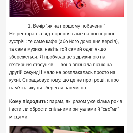
1. Вечір “як на першому побаченні”
Не ресторан, а відтворення саме вашої першої
зустрічі: те саме кафе (або його домашня версія),
та сама музика, навіть той самий одяг, якщо
збережеться. Я пробував це з дружиною на
п’ятиріччя стосунків — вона впізнала пісню на
другій секунді і мало не розплакалась просто на
кухні. Спрацьовує тому, що це не про гроші, а про
пам’ять, яку ви зберегли навмисно.
Кому підходить:
парам, які разом уже кілька років
і встигли обрости спільними ритуалами й “своїми”
місцями.