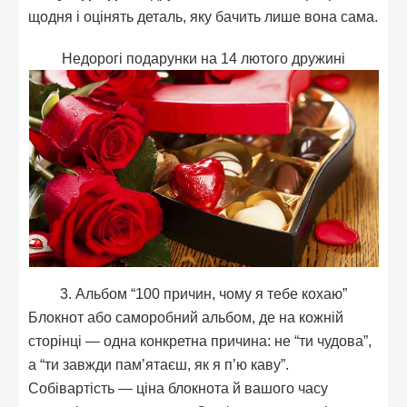
щодня і оцінять деталь, яку бачить лише вона сама.
Недорогі подарунки на 14 лютого дружині
3. Альбом “100 причин, чому я тебе кохаю”
Блокнот або саморобний альбом, де на кожній
сторінці — одна конкретна причина: не “ти чудова”,
а “ти завжди пам’ятаєш, як я п’ю каву”.
Собівартість — ціна блокнота й вашого часу