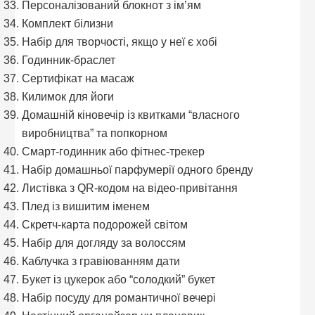
Персоналізований блокнот з ім’ям
Комплект білизни
Набір для творчості, якщо у неї є хобі
Годинник-браслет
Сертифікат на масаж
Килимок для йоги
Домашній кіновечір із квитками “власного
виробництва” та попкорном
Смарт-годинник або фітнес-трекер
Набір домашньої парфумерії одного бренду
Листівка з QR-кодом на відео-привітання
Плед із вишитим іменем
Скретч-карта подорожей світом
Набір для догляду за волоссям
Каблучка з гравіюванням дати
Букет із цукерок або “солодкий” букет
Набір посуду для романтичної вечері