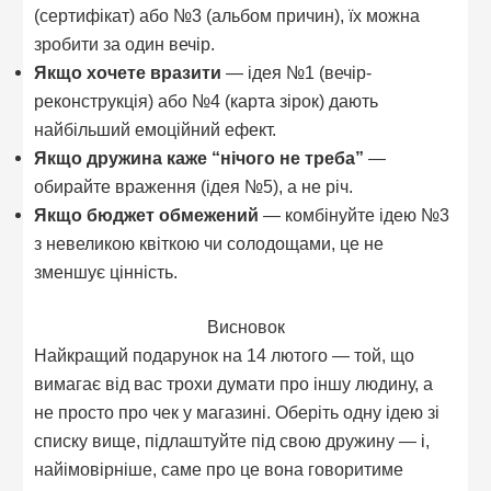
(сертифікат) або №3 (альбом причин), їх можна
зробити за один вечір.
Якщо хочете вразити
— ідея №1 (вечір-
реконструкція) або №4 (карта зірок) дають
найбільший емоційний ефект.
Якщо дружина каже “нічого не треба”
—
обирайте враження (ідея №5), а не річ.
Якщо бюджет обмежений
— комбінуйте ідею №3
з невеликою квіткою чи солодощами, це не
зменшує цінність.
Висновок
Найкращий подарунок на 14 лютого — той, що
вимагає від вас трохи думати про іншу людину, а
не просто про чек у магазині. Оберіть одну ідею зі
списку вище, підлаштуйте під свою дружину — і,
найімовірніше, саме про це вона говоритиме