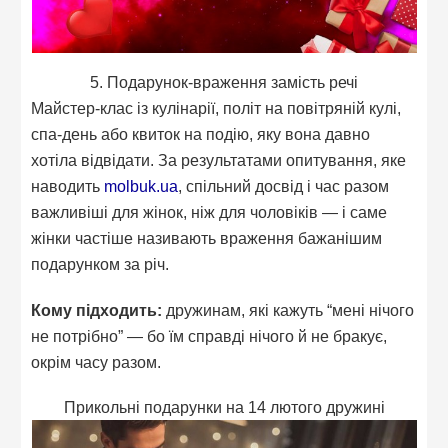
5. Подарунок-враження замість речі
Майстер-клас із кулінарії, політ на повітряній кулі,
спа-день або квиток на подію, яку вона давно
хотіла відвідати. За результатами опитування, яке
наводить
molbuk.ua
, спільний досвід і час разом
важливіші для жінок, ніж для чоловіків — і саме
жінки частіше називають враження бажанішим
подарунком за річ.
Кому підходить:
дружинам, які кажуть “мені нічого
не потрібно” — бо їм справді нічого й не бракує,
окрім часу разом.
Прикольні подарунки на 14 лютого дружині