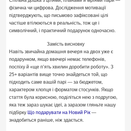
Спільна дошка з цілями, планами й мріями пари —
фізична чи цифрова. Дослідження мотивації
підтверджують, що письмово зафіксовані цілі
частіше втілюються в реальність, тож це і
символічний, і практичний подарунок одночасно.
Замість висновку
Навіть звичайна домашня вечеря на двох уже є
подарунком, якщо ввечері немає телефонів,
поспіху й «ще п’ять хвилин доробити роботу». З
25+ варіантів вище точно знайдеться той, що
підходить саме вашій парі — за бюджетом,
характером хлопця і форматом стосунків. Якщо
стаття була корисною, поділіться нею з подругою,
яка теж зараз шукає ідеї, а заразом гляньте нашу
підбірку
Що подарувати на Новий Рік
—
знадобиться раніше, ніж здається.