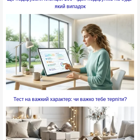
який випадок
Тест на важкий характер: чи важко тебе терпіти?