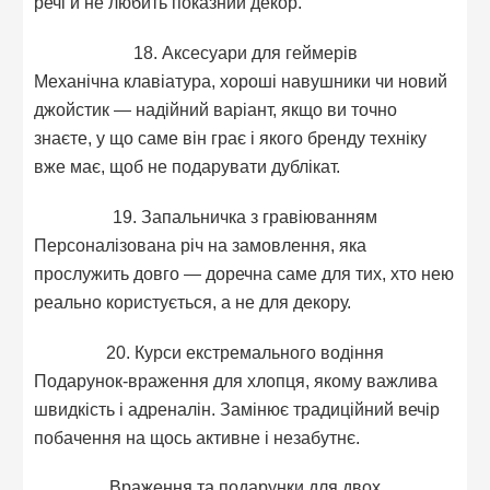
речі й не любить показний декор.
18. Аксесуари для геймерів
Механічна клавіатура, хороші навушники чи новий
джойстик — надійний варіант, якщо ви точно
знаєте, у що саме він грає і якого бренду техніку
вже має, щоб не подарувати дублікат.
19. Запальничка з гравіюванням
Персоналізована річ на замовлення, яка
прослужить довго — доречна саме для тих, хто нею
реально користується, а не для декору.
20. Курси екстремального водіння
Подарунок-враження для хлопця, якому важлива
швидкість і адреналін. Замінює традиційний вечір
побачення на щось активне і незабутнє.
Враження та подарунки для двох