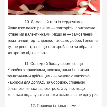
10. Домашній торт із сердечками
Якщо вже пекли раніше — повторіть і прикрасьте
їстівними валентинками. Якщо ні — замовлений
тематичний торт спрацює так само добре. Головне
тут не рецепт, а те, що торт зроблено чи обрано
конкретно під це свято.
11. Солодкий бокс у формі серця
Коробка з пряниками, шоколадками і кількома
тематичними дрібницями — чековою книжкою,
набором для догляду за бородою, спідньою
білизною чи настільною грою. Зручно, якщо
хочеться подарувати «трохи всього», а не одну річ.
12. Пряники із зізнаннями