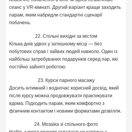
сеанс у VR-кімнаті. Другий варіант краще заходить
парам, яким набридли стандартні сценарії
побачень.
22. Спільні вихідні за містом
Кілька днів удвох у затишному місці — без
побутових справ і зайвих людей навколо. Один із
найбільш затребуваних подарунків серед пар, які
постійно зайняті роботою.
23. Курси парного масажу
Досить інтимний і водночас корисний досвід, який
після курсу можна продовжувати практикувати
вдома. Підходить парам, яким комфортно з
фізичним контактом і новими форматами дозвілля.
24. Мозаїка зі спільного фото
Набір, з якого ввечері складається картина з