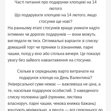
Часті питання про подарунки хлопцеві на 14
лютого
Що подарувати хлопцеві на 14 лютого, якщо
стосунки ще нові?
На ранньому етапі стосунків краще уникати надто
інтимних чи дорогих подарунків — вони можуть
виглядати як тиск. Оптимальні варіанти зі списку:
домашній торт чи пряники із зізнаннями, парні
чашки, похід у кіно або спільна вечеря. Це показує
увагу без зайвого навантаження на стосунки.
Скільки в середньому варто витрачати на
подарунок хлопцю на День Валентина?
Універсальної суми немає — важливіша не ціна, а
те, наскільки подарунок особистий. З наведеного
списку половина ідей (пряники, листівка
власноруч, парні чашки, чекова книжка бажань)
коштують мінімально, а решта — від середнього до