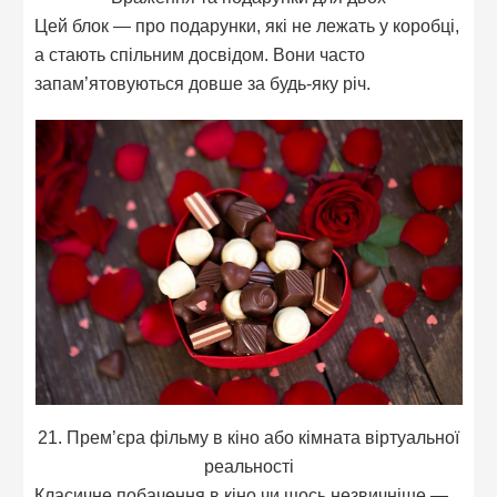
Цей блок — про подарунки, які не лежать у коробці,
а стають спільним досвідом. Вони часто
запам’ятовуються довше за будь-яку річ.
21. Прем’єра фільму в кіно або кімната віртуальної
реальності
Класичне побачення в кіно чи щось незвичніше —