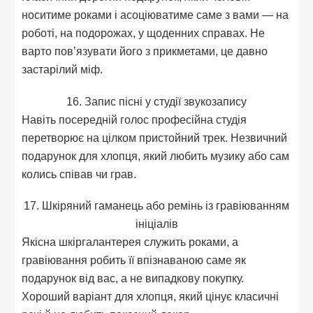
носитиме роками і асоціюватиме саме з вами — на
роботі, на подорожах, у щоденних справах. Не
варто пов’язувати його з прикметами, це давно
застарілий міф.
16. Запис пісні у студії звукозапису
Навіть посередній голос професійна студія
перетворює на цілком пристойний трек. Незвичний
подарунок для хлопця, який любить музику або сам
колись співав чи грав.
17. Шкіряний гаманець або ремінь із гравіюванням
ініціалів
Якісна шкіргалантерея служить роками, а
гравіювання робить її впізнаваною саме як
подарунок від вас, а не випадкову покупку.
Хороший варіант для хлопця, який цінує класичні