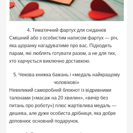
4. Тематичний фартух для сніданків
Смішний або з особистим написом фартух — річ,
яка щоранку нагадуватиме про вас. Підходить
парам, які люблять готувати разом, а не для тих,
хто харчується виключно доставкою.
5. Чекова книжка бажань і «медаль найкращому
чоловікові»
Невеликий саморобний блокнот із відривними
талонами («масаж на 20 хвилин», «вечір без
питань про роботу») плюс жартівлива медаль —
дешева, але дуже особиста дрібниця, яка добре
доповнює основний подарунок.