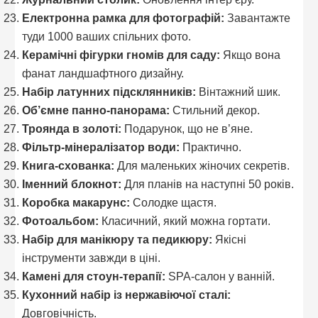
Електронна рамка для фотографій:
Завантажте
туди 1000 ваших спільних фото.
Керамічні фігурки гномів для саду:
Якщо вона
фанат ландшафтного дизайну.
Набір латунних підсклянників:
Вінтажний шик.
Об’ємне панно-панорама:
Стильний декор.
Троянда в золоті:
Подарунок, що не в’яне.
Фільтр-мінералізатор води:
Практично.
Книга-схованка:
Для маленьких жіночих секретів.
Іменний блокнот:
Для планів на наступні 50 років.
Коробка макарунс:
Солодке щастя.
Фотоальбом:
Класичний, який можна гортати.
Набір для манікюру та педикюру:
Якісні
інструменти завжди в ціні.
Камені для стоун-терапії:
SPA-салон у ванній.
Кухонний набір із нержавіючої сталі:
Довговічність.