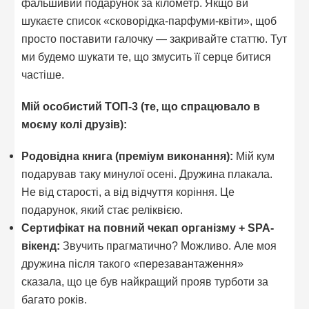
фальшивий подарунок за кілометр. Якщо ви
шукаєте список «сковорідка-парфуми-квіти», щоб
просто поставити галочку — закривайте статтю. Тут
ми будемо шукати те, що змусить її серце битися
частіше.
Мій особистий ТОП-3 (те, що спрацювало в
моєму колі друзів):
Родовідна книга (преміум виконання):
Мій кум
подарував таку минулої осені. Дружина плакала.
Не від старості, а від відчуття коріння. Це
подарунок, який стає реліквією.
Сертифікат на повний чекап організму + SPA-
вікенд:
Звучить прагматично? Можливо. Але моя
дружина після такого «перезавантаження»
сказала, що це був найкращий прояв турботи за
багато років.