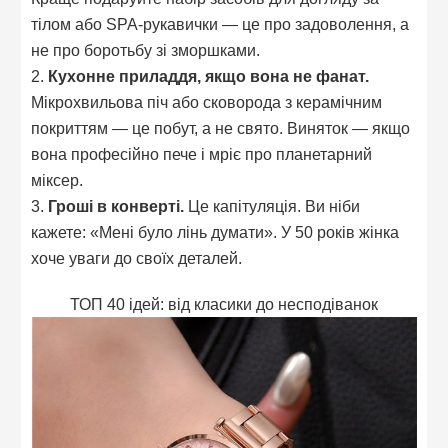
тілом або SPA-рукавички — це про задоволення, а
не про боротьбу зі зморшками.
2.
Кухонне приладдя, якщо вона не фанат.
Мікрохвильова піч або сковорода з керамічним
покриттям — це побут, а не свято. Виняток — якщо
вона професійно пече і мріє про планетарний
міксер.
3.
Гроші в конверті.
Це капітуляція. Ви ніби
кажете: «Мені було лінь думати». У 50 років жінка
хоче уваги до своїх деталей.
ТОП 40 ідей: від класики до несподіванок