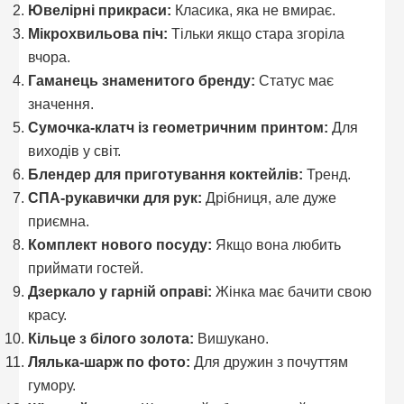
Ювелірні прикраси:
Класика, яка не вмирає.
Мікрохвильова піч:
Тільки якщо стара згоріла
вчора.
Гаманець знаменитого бренду:
Статус має
значення.
Сумочка-клатч із геометричним принтом:
Для
виходів у світ.
Блендер для приготування коктейлів:
Тренд.
СПА-рукавички для рук:
Дрібниця, але дуже
приємна.
Комплект нового посуду:
Якщо вона любить
приймати гостей.
Дзеркало у гарній оправі:
Жінка має бачити свою
красу.
Кільце з білого золота:
Вишукано.
Лялька-шарж по фото:
Для дружин з почуттям
гумору.