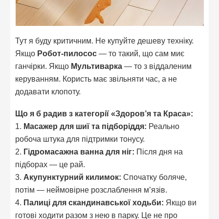
Тут я буду критичним. Не купуйте дешеву техніку.
Якщо
Робот-пилосос
— то такий, що сам миє
ганчірки. Якщо
Мультиварка
— то з віддаленим
керуванням. Користь має звільняти час, а не
додавати клопоту.
Що я б радив з категорії «Здоров’я та Краса»:
1.
Масажер для шиї та підборіддя:
Реально
робоча штука для підтримки тонусу.
2.
Гідромасажна ванна для ніг:
Після дня на
підборах — це рай.
3.
Акупунктурний килимок:
Спочатку боляче,
потім — неймовірне розслаблення м’язів.
4.
Палиці для скандинавської ходьби:
Якщо ви
готові ходити разом з нею в парку. Це не про