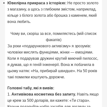
Ювелірна прикраса з історією:
Не просто золото
з магазину, а щось з глибоким змістом, наприклад,
кільце з білого золота або брошка з каменем, який
вона любить.
Чому ви, скоріш за все, помиляєтесь (мій список
факапів)
За роки «подарункового активізму» я зрозумів:
чоловіки мислять функціями, жінки — емоціями.
Коли я подарував дружині крутий миючий пилосос,
я думав, що я геній інженерії. Вона ж побачила в
цьому натяк: «На, прибирай швидше». На 50 років
такі помилки коштують дорожче.
Головні табу, які я вивів:
1.
Антивікова косметика без запиту.
Навіть якщо
це крем за 500 доларів, ви кажете: «Ти стара».
Краще подаруйте набір засобів для догляду за