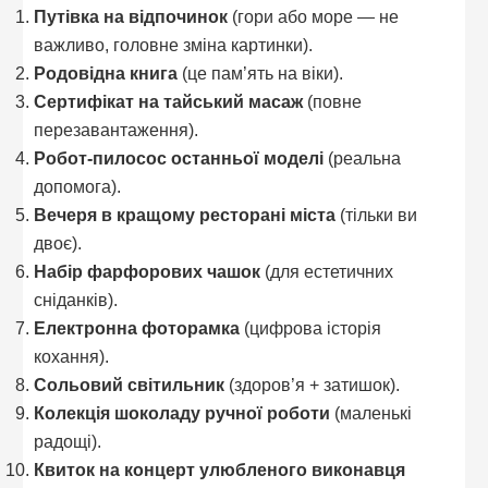
Путівка на відпочинок
(гори або море — не
важливо, головне зміна картинки).
Родовідна книга
(це пам’ять на віки).
Сертифікат на тайський масаж
(повне
перезавантаження).
Робот-пилосос останньої моделі
(реальна
допомога).
Вечеря в кращому ресторані міста
(тільки ви
двоє).
Набір фарфорових чашок
(для естетичних
сніданків).
Електронна фоторамка
(цифрова історія
кохання).
Сольовий світильник
(здоров’я + затишок).
Колекція шоколаду ручної роботи
(маленькі
радощі).
Квиток на концерт улюбленого виконавця