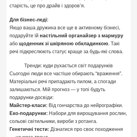
старість, це про драйв і здоров’я.
Для бізнес-леді:
Якщо ваша дружина все ще в активному бізнесі,
подаруйте їй
настільний органайзер з мармуру
або
щоденник зі шкіряною обкладинкою
. Такі
речі підкреслюють статус краще за будь-які слова.
Тренди: куди рухається світ подарунків
Сьогодні люди все частіше обирають “враження”.
Матеріальні речі припадають пилом, а спогади
залишаються. Мій прогноз — у топі будуть
подарунки-досвіди:
Майстер-класи:
Від гончарства до нейрографіки.
Еко-подарунки:
Набори для вирощування рослин,
сольові світильники, вироби з ротанга.
Генетичні тести:
Дізнатися про своє походження
— це мега-тренд.