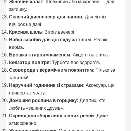
Жіночий халат:
Шовковий або махровий — для
затишку.
Скляний диспенсер для напоїв:
Для літніх
вечірок на дачі.
Красива шаль:
Зігріє ввечері.
Набір засобів для догляду за тілом:
Релакс
вдома.
Брошка з гарним каменем:
Акцент на стиль.
Іонізатор повітря:
Турбота про здоров’я.
Сковорода з керамічним покриттям:
Тільки за
запитом!.
Наручний годинник зі стразами:
Аксесуар, що
привертає увагу.
Домашня рослина в горщику:
Для тих, хто
любить «зелених друзів».
Скриня для зберігання цінних речей:
Дуже
атмосферно.
Журнальний столик:
Оновлення інтер’єру.