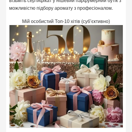
візьміть сертифікат у нішевий парфумерний бутік з
можливістю підбору аромату з професіоналом.
Мій особистий Топ-10 хітів (суб’єктивно)