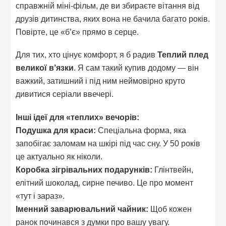
справжній міні-фільм, де ви збираєте вітання від
друзів дитинства, яких вона не бачила багато років.
Повірте, це «б’є» прямо в серце.
Для тих, хто цінує комфорт, я б радив
Теплий плед
великої в’язки
. Я сам такий купив додому — він
важкий, затишний і під ним неймовірно круто
дивитися серіали ввечері.
Інші ідеї для «теплих» вечорів:
Подушка для краси:
Спеціальна форма, яка
запобігає заломам на шкірі під час сну. У 50 років
це актуально як ніколи.
Коробка зігрівальних подарунків:
Глінтвейн,
елітний шоколад, сирне печиво. Це про момент
«тут і зараз».
Іменний заварювальний чайник:
Щоб кожен
ранок починався з думки про вашу увагу.