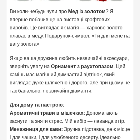
Ви коли-небудь чули про
Мед із золотом
? Я
вперше побачив це на виставці крафтових
виробів. Це виглядає як магія — харчове золото
плаває в меду. Подарунок-символ: «Ти для мене на
вагу золота».
Якщо ваша дружина любить незвичайні аксесуари,
зверніть увагу на
Орнамент з раухтопазом
. Цей
камінь має магічний димчастий відтінок, який
виглядає дуже шляхетно і дорого, але при цьому не
так банально, як звичайні діаманти.
Для дому та настрою:
Ароматичні трави в мішечках:
Допомагають
заснути та зняти стрес. Мій вибір — лаванда з гір.
Менажниця для кави:
Зручна підставка, де є місце
і для чашки, і для улюбленого десерту. Ідеально