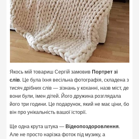
Якось мій товариш Сергій замовив
Портрет зі
слів
. Це була їхня весільна фотографія, складена з
тисяч дрібних слів — зізнань у коханні, назв міст, де
вони були, імен дітей. Його дружина розглядала
його три години. Це подарунок, який не має ціни, бо
він про унікальність вашої історії.
Ще одна крута штука —
Відеопоздоровлення
.
Але не просто нарізка фоток під музику, а