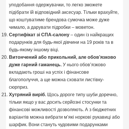
уподобання одержувачки, то легко зможете
підібрати їй відповідний аксесуар. Тільки врахуйте,
що коштуватиме брендова сумочка може дуже
чимало, а дарувати підробки – моветон.
Сертифікат зі СПА-салону
– один із найкращих
подарунків для будь-якої дівчини на 19 років та в
будь-якому іншому віці.
Витончений або прикольний, але обов’язково
дуже гарний гаманець.
У нього обов’язково
вкладають гроші на успіх і фінансове
благополуччя, а ще можна сховати листівку-
сюрприз.
Хутряний виріб.
Щось дороге типу шуби доречно,
тільки якщо у вас досить серйозні стосунки та
фінансові можливості дозволяють. А з бюджетних
варіантів можна вибрати м’які норкові рукавиці або
шарфик. Вони стануть чудовими подарунками