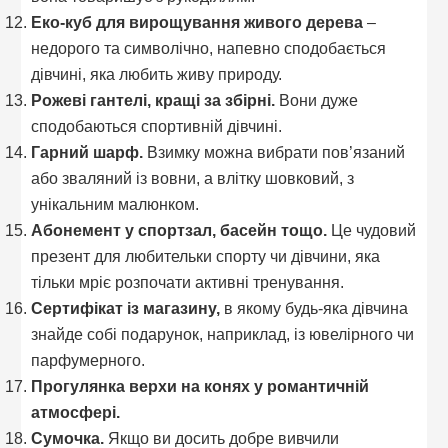
Еко-куб для вирощування живого дерева
–
недорого та символічно, напевно сподобається
дівчині, яка любить живу природу.
Рожеві гантелі, кращі за збірні.
Вони дуже
сподобаються спортивній дівчині.
Гарний шарф.
Взимку можна вибрати пов’язаний
або зваляний із вовни, а влітку шовковий, з
унікальним малюнком.
Абонемент у спортзал, басейн тощо.
Це чудовий
презент для любительки спорту чи дівчини, яка
тільки мріє розпочати активні тренування.
Сертифікат із магазину,
в якому будь-яка дівчина
знайде собі подарунок, наприклад, із ювелірного чи
парфумерного.
Прогулянка верхи на конях у романтичній
атмосфері.
Сумочка.
Якщо ви досить добре вивчили