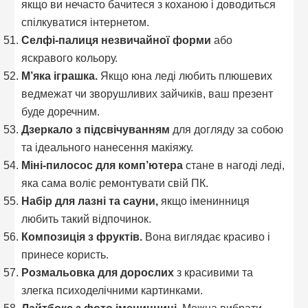
якщо ви нечасто бачитеся з коханою і доводиться
спілкуватися інтернетом.
Селфі-палиця незвичайної форми
або
яскравого кольору.
М’яка іграшка.
Якщо юна леді любить плюшевих
ведмежат чи зворушливих зайчиків, ваш презент
буде доречним.
Дзеркало з підсвічуванням
для догляду за собою
та ідеального нанесення макіяжу.
Міні-пилосос для комп’ютера
стане в нагоді леді,
яка сама воліє ремонтувати свій ПК.
Набір для лазні та сауни,
якщо іменинниця
любить такий відпочинок.
Композиція з фруктів.
Вона виглядає красиво і
принесе користь.
Розмальовка для дорослих
з красивими та
злегка психоделічними картинками.
Лайтбокс з фото іменинниці.
Можна вибрати