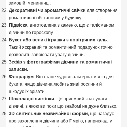
зимовій іменинниці.
Декоративні чи ароматичні свічки
для створення
романтичної обстановки у будинку.
Підвіска
, виготовлена з каменю, що є талісманом
дівчини по гороскопу.
Букет або великі іграшки з повітряних куль.
Такий яскравий та романтичний подарунок точно
дозволить завоювати увагу дівчини.
Зефір з фотографіями дівчини та романтичні
записки.
Флораріум.
Він стане чудово альтернативою для
букета, якщо дівчина любить живі рослини й
шкодує їх зрізати.
Шоколадні листівки.
Це приємний знак уваги
дівчині, з якою ви поки що знайомі не дуже близько.
3D-світильник незвичайної форми,
що нагадує
про захоплення дівчини або її мрію, наприклад, у