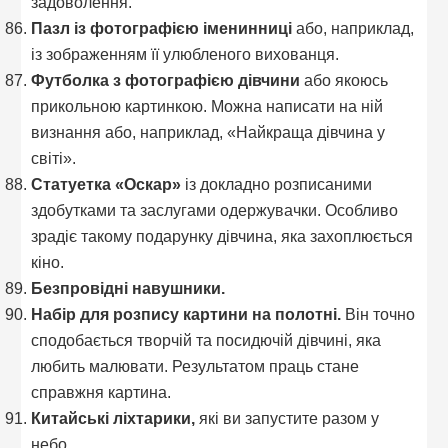
задоволення.
Пазл із фотографією іменинниці
або, наприклад,
із зображенням її улюбленого вихованця.
Футболка з фотографією дівчини
або якоюсь
прикольною картинкою. Можна написати на ній
визнання або, наприклад, «Найкраща дівчина у
світі».
Статуетка «Оскар»
із докладно розписаними
здобутками та заслугами одержувачки. Особливо
зрадіє такому подарунку дівчина, яка захоплюється
кіно.
Безпровідні навушники.
Набір для розпису картини на полотні.
Він точно
сподобається творчій та посидючій дівчині, яка
любить малювати. Результатом праць стане
справжня картина.
Китайські ліхтарики,
які ви запустите разом у
небо.