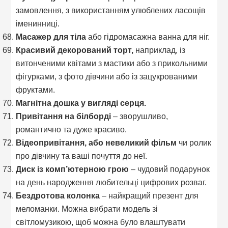
замовлення, з використанням улюблених ласощів
іменинниці.
Масажер для тіла
або гідромасажна ванна для ніг.
Красивий декорований торт,
наприклад, із
витонченими квітами з мастики або з прикольними
фігурками, з фото дівчини або із зацукрованими
фруктами.
Магнітна дошка у вигляді серця.
Привітання на білборді
– зворушливо,
романтично та дуже красиво.
Відеопривітання, або невеликий фільм
чи ролик
про дівчину та ваші почуття до неї.
Диск із комп’ютерною грою
– чудовий подарунок
на день народження любительці цифрових розваг.
Бездротова колонка
– найкращий презент для
меломанки. Можна вибрати модель зі
світломузикою, щоб можна було влаштувати