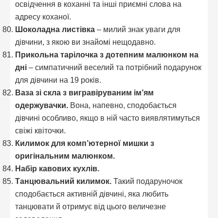
освідчення в коханні та інші приємні слова на
адресу коханої.
Шоколадна листівка
– милий знак уваги для
дівчини, з якою ви знайомі нещодавно.
Прикольна тарілочка з дотепним малюнком на
дні
– симпатичний веселий та потрібний подарунок
для дівчини на 19 років.
Ваза зі скла з вигравіруваним ім’ям
одержувачки.
Вона, напевно, сподобається
дівчині особливо, якщо в ній часто виявлятимуться
свіжі квіточки.
Килимок для комп’ютерної мишки з
оригінальним малюнком.
Набір кавових кухлів.
Танцювальний килимок.
Такий подаруночок
сподобається активній дівчині, яка любить
танцювати й отримує від цього величезне