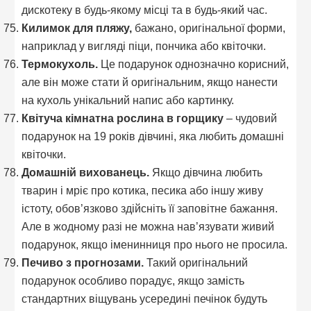
дискотеку в будь-якому місці та в будь-який час.
Килимок для пляжу,
бажано, оригінальної форми,
наприклад у вигляді піци, пончика або квіточки.
Термокухоль.
Це подарунок однозначно корисний,
але він може стати й оригінальним, якщо нанести
на кухоль унікальний напис або картинку.
Квітуча кімнатна рослина в горщику
– чудовий
подарунок на 19 років дівчині, яка любить домашні
квіточки.
Домашній вихованець.
Якщо дівчина любить
тварин і мріє про котика, песика або іншу живу
істоту, обов’язково здійсніть її заповітне бажання.
Але в жодному разі не можна нав’язувати живий
подарунок, якщо іменинниця про нього не просила.
Печиво з прогнозами.
Такий оригінальний
подарунок особливо порадує, якщо замість
стандартних віщувань усередині печінок будуть