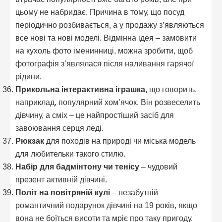
цьому не набридає. Причина в тому, що посуд
періодично розбивається, а у продажу з’являються
все нові та нові моделі. Відмінна ідея – замовити
на кухоль фото іменинниці, можна зробити, щоб
фотографія з’являлася після наливання гарячої
рідини.
Прикольна інтерактивна іграшка,
що говорить,
наприклад, популярний хом’ячок. Він розвеселить
дівчину, а сміх – це найпростіший засіб для
завоювання серця леді.
Рюкзак
для походів на природі чи міська модель
для любительки такого стилю.
Набір для бадмінтону чи тенісу
– чудовий
презент активній дівчині.
Політ на повітряній кулі
– незабутній
романтичний подарунок дівчині на 19 років, якщо
вона не боїться висоти та мріє про таку пригоду.