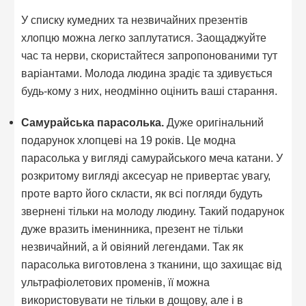
У списку кумедних та незвичайних презентів
хлопцю можна легко заплутатися. Заощаджуйте
час та нерви, скористайтеся запропонованими тут
варіантами. Молода людина зрадіє та здивується
будь-кому з них, неодмінно оцінить ваші старання.
Самурайська парасолька.
Дуже оригінальний
подарунок хлопцеві на 19 років. Це модна
парасолька у вигляді самурайського меча катани. У
розкритому вигляді аксесуар не привертає увагу,
проте варто його скласти, як всі погляди будуть
звернені тільки на молоду людину. Такий подарунок
дуже вразить іменинника, презент не тільки
незвичайний, а й овіяний легендами. Так як
парасолька виготовлена з тканини, що захищає від
ультрафіолетових променів, її можна
використовувати не тільки в дощову, але і в