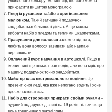
улюбленого кольору іменинниці, ще його можна
прикрасити вишитою монограмою.
Плед із рукавами та/або з оригінальним
малюнком.
Такий затишний подарунок
сподобається більшості дівчат. А ще можна
вибрати набір з пледом та теплими шкарпетками.
Прасування для волосся
залежно від того,
любить вона волосся завивати або навпаки
вирівнювати.
Оплачений курс навчання в автошколі.
Якщо в
іменинниці ще немає прав водія, але вона мріє про
машину, подарунок точно знадобиться.
Майстер-клас екстремального водіння.
Це
презент юної леді, яка вже непогано водить і хоче
вдосконалюватись.
Набір для створення прикраси своїми руками
–
чудовий подарунок дівчині на 19 років, тільки якщо
вона товаришує з рукоділлям.