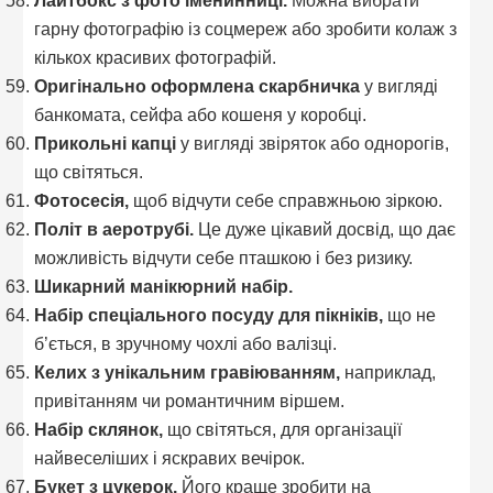
гарну фотографію із соцмереж або зробити колаж з
кількох красивих фотографій.
Оригінально оформлена скарбничка
у вигляді
банкомата, сейфа або кошеня у коробці.
Прикольні капці
у вигляді звіряток або однорогів,
що світяться.
Фотосесія,
щоб відчути себе справжньою зіркою.
Політ в аеротрубі.
Це дуже цікавий досвід, що дає
можливість відчути себе пташкою і без ризику.
Шикарний манікюрний набір.
Набір спеціального посуду для пікніків,
що не
б’ється, в зручному чохлі або валізці.
Келих з унікальним гравіюванням,
наприклад,
привітанням чи романтичним віршем.
Набір склянок,
що світяться, для організації
найвеселіших і яскравих вечірок.
Букет з цукерок.
Його краще зробити на