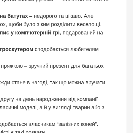
на батутах
– недорого та цікаво. Але
ох, щоби було з ким розділити веселощі.
ис у комп’ютерній грі,
подарований на
ктроскутером
сподобається любителям
 пряжкою – зручний презент для багатьох
жди стане в нагоді, так що можна вручати
другу на день народження від компанії
класичні моделі, а й у вигляді тварин або з
добається власникам “залізних коней”.
сті є такі розваги.