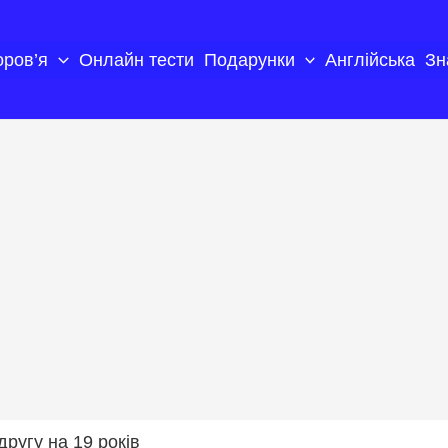
оров’я
Онлайн тести
Подарунки
Англійська
Зн
другу на 19 років