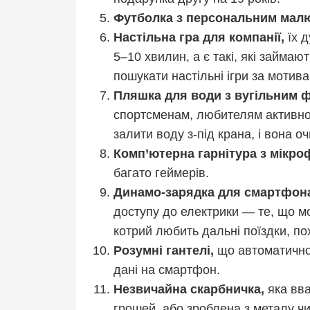
Футболка з персональним мал
Настільна гра для компанії,
їх 
5–10 хвилин, а є такі, які займаю
пошукати настільні ігри за мотив
Пляшка для води з вугільним 
спортсменам, любителям активног
залити воду з-під крана, і вона о
Комп’ютерна гарнітура з мікр
багато геймерів.
Динамо-зарядка для смартфон
доступу до електрики — те, що м
котрий любить дальні поїздки, п
Розумні гантелі,
що автоматично
дані на смартфон.
Незвичайна скарбничка,
яка вва
грошей, або зроблена з металу чи