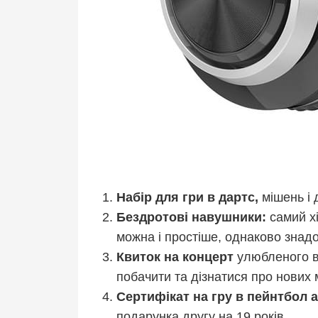
Набір для гри в дартс,
мішень і 
Бездротові навушники:
самий хі
можна і простіше, однаково знад
Квиток на концерт
улюбленого ви
побачити та дізнатися про нових 
Сертифікат на гру в пейнтбол 
подарунка другу на 19 років.