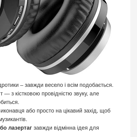
дротики – завжди весело і всім подобається.
т — з кістковою провідністю звуку, але
обиться.
конавця або просто на цікавий захід, щоб
музикантів.
або лазертаг
завжди відмінна ідея для