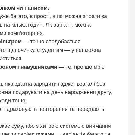
юнком чи написом.
дуже багато, є прості, в які можна зіграти за
ть на кілька годин. Як варіант, можна
ами комп’ютерних.
фільтром
— точно сподобається
о відпочинку, студентам — у неї можна
чиститься.
офоном і навушниками
— те, про що мріє
а,
яка здатна зарядити гаджет взагалі без
ожна подарувати на день народження другу,
оходи тощо.
 підраховують повторення та передають
жає суму, або з хитрою системою виймання
 цегли своїми руками — варіантів багато та