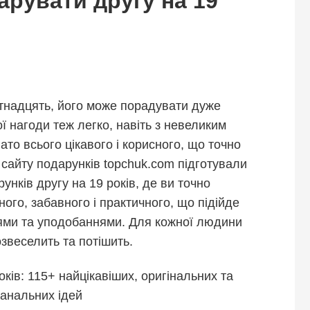
арувати другу на 19
тнадцять, його може порадувати дуже
ої нагоди теж легко, навіть з невеликим
то всього цікавого і корисного, що точно
 сайту подарунків topchuk.com підготували
рунків другу на 19 років, де ви точно
ного, забавного і практичного, що підійде
нями та уподобаннями. Для кожної людини
звеселить та потішить.
ків: 115+ найцікавіших, оригінальних та
анальних ідей