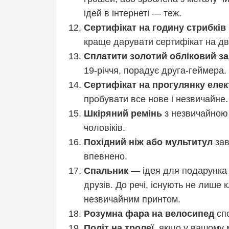
ідей в інтернеті — теж.
Сертифікат на годину стрибків 
краще дарувати сертифікат на дв
Сплатити золотий обліковий зап
19-річчя, порадує друга-геймера.
Сертифікат на прогулянку еле
пробувати все нове і незвичайне.
Шкіряний ремінь
з незвичайною
чоловіків.
Похідний ніж або мультитул
зав
впевнено.
Спальник
— ідея для подарунка 
друзів. До речі, існують не лише 
незвичайним принтом.
Розумна фара на велосипед
спо
Політ на тролеї,
якщо у вашому мі