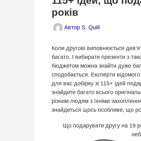
115+ ідей, що под
років
Автор
S. Quill
Коли другові виповнюється дев’я
багато. І вибирати презенти з так
бюджетом можна знайти дуже бага
сподобається. Експерти відомого
для вас добірку зі 115+ ідей пода
знайдете багато всього оригіналь
різним людям з їхніми захоплен
знайдеться щось особливе, що ро
Що подарувати другу на 19 ро
неб