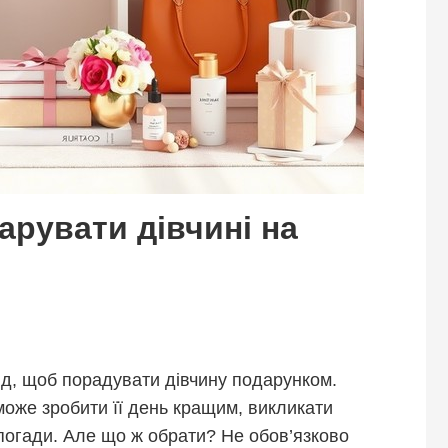
арувати дівчині на
ід, щоб порадувати дівчину подарунком.
оже зробити її день кращим, викликати
спогади. Але що ж обрати? Не обов’язково