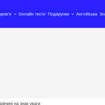
оров’я
Онлайн тести
Подарунки
Англійська
Зн
івчині на знак уваги