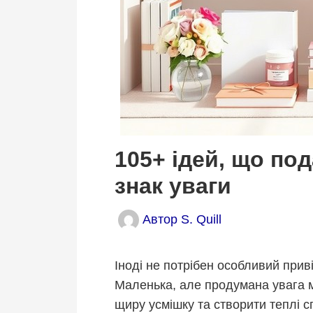
105+ ідей, що под
знак уваги
Автор
S. Quill
Іноді не потрібен особливий прив
Маленька, але продумана увага м
щиру усмішку та створити теплі 