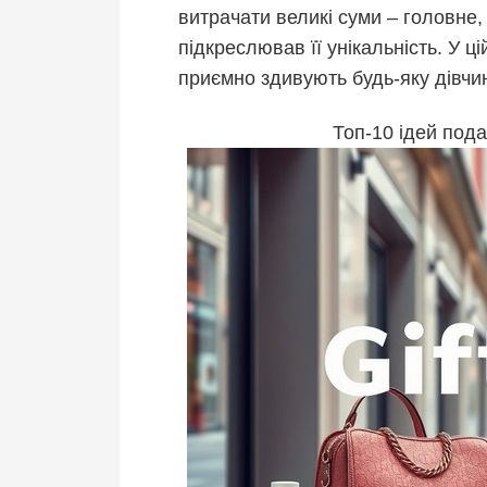
витрачати великі суми – головне
підкреслював її унікальність. У цій
приємно здивують будь-яку дівчин
Топ-10 ідей пода