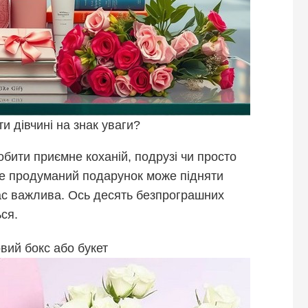
 дівчині на знак уваги?
обити приємне коханій, подрузі чи просто
ле продуманий подарунок може підняти
вас важлива. Ось десять безпрограшних
ься.
овий бокс або букет