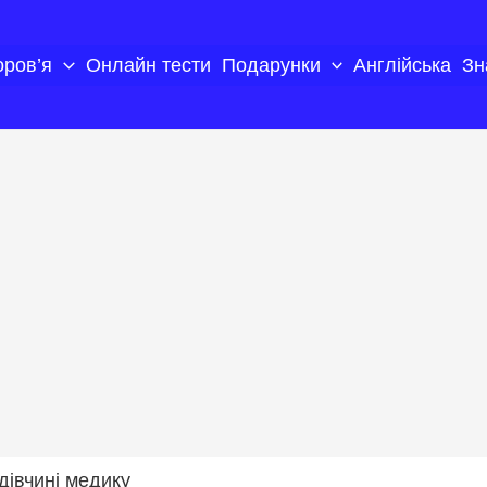
оров’я
Онлайн тести
Подарунки
Англійська
Зн
дівчині медику