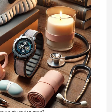
вати дівчині медику?