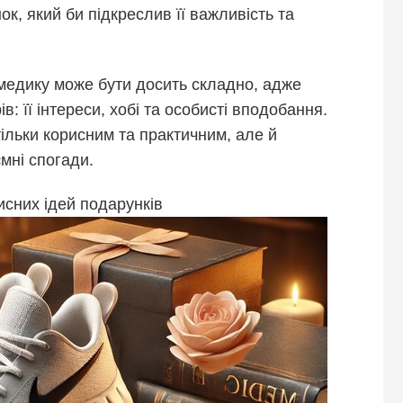
к, який би підкреслив її важливість та
 медику може бути досить складно, адже
в: її інтереси, хобі та особисті вподобання.
ільки корисним та практичним, але й
ємні спогади.
исних ідей подарунків