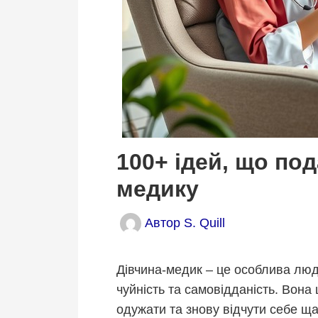
100+ ідей, що по
медику
Автор
S. Quill
Дівчина-медик – це особлива люд
чуйність та самовідданість. Вон
одужати та знову відчути себе щ