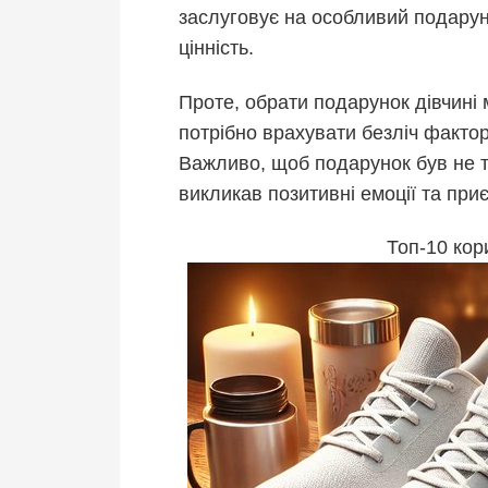
заслуговує на особливий подаруно
цінність.
Проте, обрати подарунок дівчині
потрібно врахувати безліч факторі
Важливо, щоб подарунок був не т
викликав позитивні емоції та при
Топ-10 кор