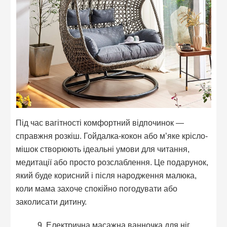
Під час вагітності комфортний відпочинок —
справжня розкіш. Гойдалка-кокон або м’яке крісло-
мішок створюють ідеальні умови для читання,
медитації або просто розслаблення. Це подарунок,
який буде корисний і після народження малюка,
коли мама захоче спокійно погодувати або
заколисати дитину.
9. Електрична масажна ванночка для ніг