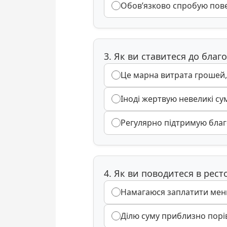
Обов’язково спробую пове
3. Як ви ставитеся до благо
Це марна витрата грошей,
Іноді жертвую невеликі су
Регулярно підтримую благо
4. Як ви поводитеся в рест
Намагаюся заплатити менш
Ділю суму приблизно порі