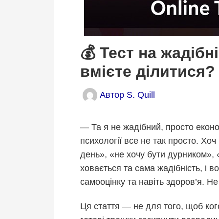
💰 Тест на жадібн
вмієте ділитися?
Автор
S. Quill
— Та я не жадібний, просто еконо
психології все не так просто. Хо
день», «не хочу бути дурником», 
ховається та сама жадібність, і в
самооцінку та навіть здоров’я. Н
Ця стаття — не для того, щоб ког