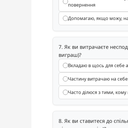
повернення
Допомагаю, якщо можу, на
7. Як ви витрачаєте неспод
виграш)?
Вкладаю в щось для себе 
Частину витрачаю на себе,
Часто ділюся з тими, кому
8. Як ви ставитеся до спіл