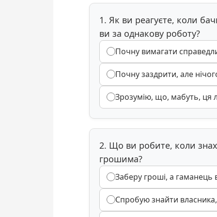
1. Як ви реагуєте, коли ба
ви за однакову роботу?
Почну вимагати справедли
Почну заздрити, але нічог
Зрозумію, що, мабуть, ця 
2. Що ви робите, коли зна
грошима?
Заберу гроші, а гаманець 
Спробую знайти власника,