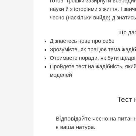
готові трошки зазирнути всередин
науки й з історіями з життя. І зв
чесно (наскільки вийде) дізнатись,
Що дас
Дізнаєтесь нове про себе
Зрозумієте, як працює тема жадіб
Отримаєте поради, як бути щедр
Пройдете тест на жадібність, яки
моделей
Тест 
Відповідайте чесно на питан
є ваша натура.