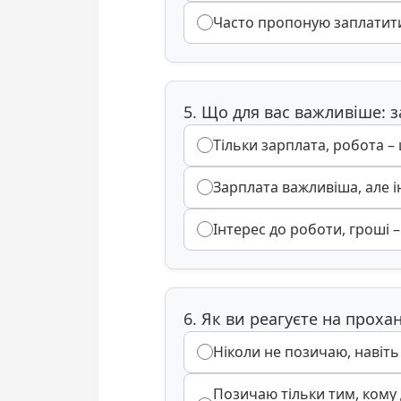
Часто пропоную заплатити
5. Що для вас важливіше: з
Тільки зарплата, робота –
Зарплата важливіша, але 
Інтерес до роботи, гроші 
6. Як ви реагуєте на прох
Ніколи не позичаю, навіт
Позичаю тільки тим, кому 