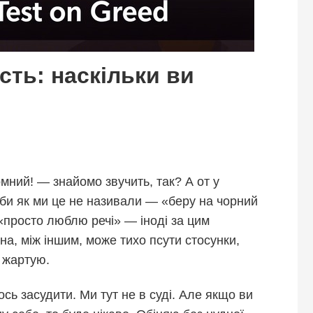
ість: наскільки ви
мний! — знайомо звучить, так? А от у
ч би як ми це не називали — «беру на чорний
«просто люблю речі» — іноді за цим
она, між іншим, може тихо псути стосунки,
е жартую.
ось засудити. Ми тут не в суді. Але якщо ви