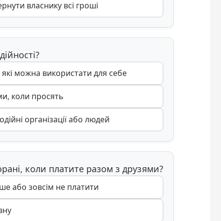
рнути власнику всі гроші
дійності?
 які можна використати для себе
ми, коли просять
дійні організації або людей
орані, коли платите разом з друзями?
е або зовсім не платити
вну