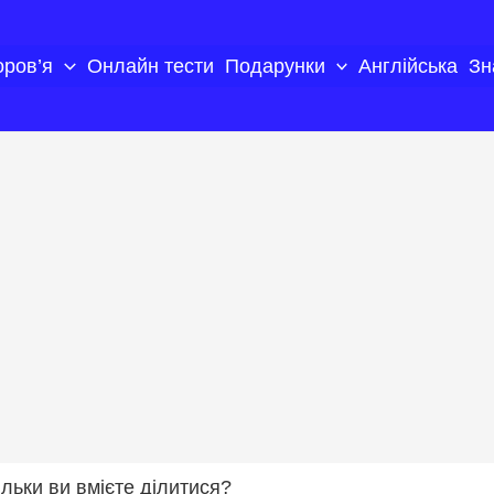
оров’я
Онлайн тести
Подарунки
Англійська
Зн
кільки ви вмієте ділитися?