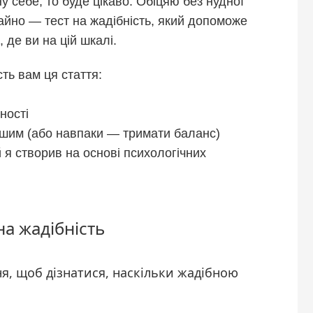
у себе, то буде цікаво. Обіцяю без нудної
ичайно — тест на жадібність, який допоможе
 де ви на цій шкалі.
ть вам ця стаття:
ності
ішим (або навпаки — тримати баланс)
й я створив на основі психологічних
на жадібність
ня, щоб дізнатися, наскільки жадібною