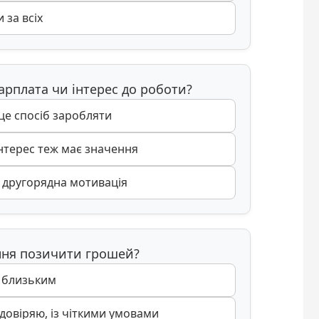
 за всіх
арплата чи інтерес до роботи?
 це спосіб заробляти
інтерес теж має значення
– другорядна мотивація
ання позичити грошей?
ь близьким
довіряю, із чіткими умовами