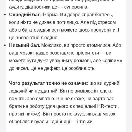
аудиту, діагностики це — суперсила.
Середній бал.
Норма. Ви добре справляєтесь,
коли ніхто не дихає в потилицю. Але під стресом
або в багатозадачності можете щось пропустити. І
це абсолютно людяно.
Низький бал.
Можливо, ви просто втомилися. Або
ваш мозок інакше розставляє пріоритети — ви
можете бути дуже уважним у розмові, але «сліпим»
до чисел. Це не дефект, це особливість.
Чого результат точно не означає:
що ви дурний,
ледачий чи нездатний. Він не вимірює інтелект,
пам'ять або емпатію. Він не скаже, чи варто вас
брати на роботу (для цього є спеціальні HR-тести,
про які нижче). Він просто показує, як ваш мозок
обробляє візуальні дрібниці — і тільки.