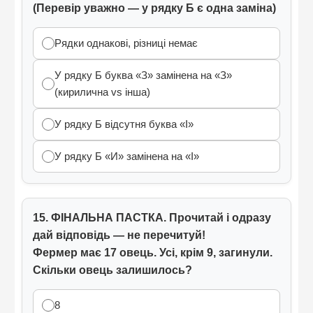
(Перевір уважно — у рядку Б є одна заміна)
Рядки однакові, різниці немає
У рядку Б буква «З» замінена на «З»
(кирилична vs інша)
У рядку Б відсутня буква «І»
У рядку Б «И» замінена на «І»
15. ФІНАЛЬНА ПАСТКА. Прочитай і одразу
дай відповідь — не перечитуй!
Фермер має 17 овець. Усі, крім 9, загинули.
Скільки овець залишилось?
8