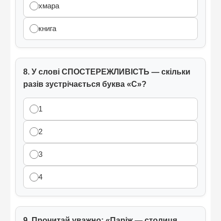
хмара
книга
8. У слові СПОСТЕРЕЖЛИВІСТЬ — скільки
разів зустрічається буква «С»?
1
2
3
4
9. Прочитай уважно:
«Паріж — столиця