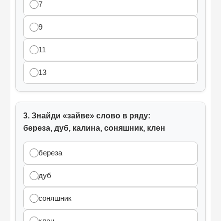
7
9
11
13
3. Знайди «зайве» слово в ряду:
береза, дуб, калина, соняшник, клен
береза
дуб
соняшник
клен