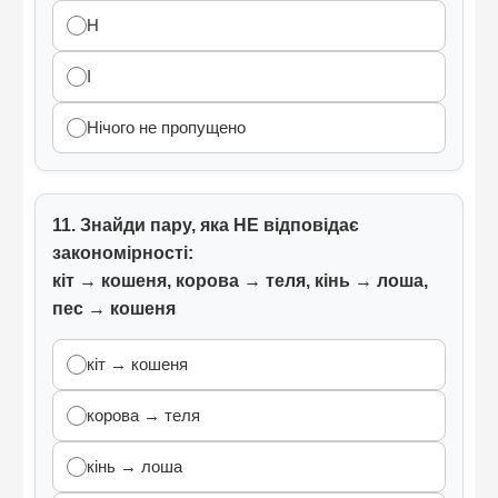
H
I
Нічого не пропущено
11. Знайди пару, яка НЕ відповідає
закономірності:
кіт → кошеня, корова → теля, кінь → лоша,
пес → кошеня
кіт → кошеня
корова → теля
кінь → лоша