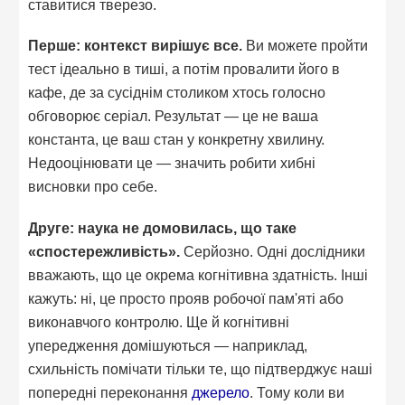
ставитися тверезо.
Перше: контекст вирішує все.
Ви можете пройти
тест ідеально в тиші, а потім провалити його в
кафе, де за сусіднім столиком хтось голосно
обговорює серіал. Результат — це не ваша
константа, це ваш стан у конкретну хвилину.
Недооцінювати це — значить робити хибні
висновки про себе.
Друге: наука не домовилась, що таке
«спостережливість».
Серйозно. Одні дослідники
вважають, що це окрема когнітивна здатність. Інші
кажуть: ні, це просто прояв робочої пам'яті або
виконавчого контролю. Ще й когнітивні
упередження домішуються — наприклад,
схильність помічати тільки те, що підтверджує наші
попередні переконання
джерело
. Тому коли ви