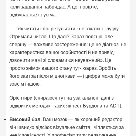
коли завдання набридає. А це, повірте,
відбувається з усіма.
Як читати свої результати і не з'їхати з глузду
Отримали число. Що далі? Зараз поясню, але
спершу — важливе застереження: це не діагноз, не
характеристика вашої особистості й не привід
дзвонити мамі зі словами «я неуважний». Це
просто знімок вашого стану тут-i-зараз. Зробіть
його завтра після міцної кави — і цифра може бути
зовсім іншою.
Орієнтири (спираюся тут на узагальнені дані з
відкритих методик, таких як тест Бурдона та ADT):
Високий бал.
Ваш мозок — як хороший редактор:
він швидко відсіює візуальне сміття і чіпляється за
невідповідності. У професіях типу редагування,