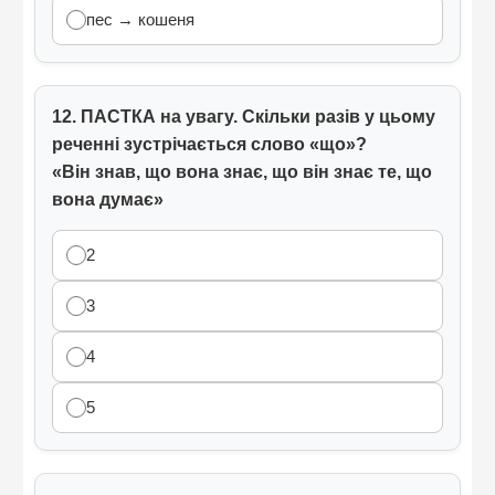
пес → кошеня
12. ПАСТКА на увагу. Скільки разів у цьому
реченні зустрічається слово «що»?
«Він знав, що вона знає, що він знає те, що
вона думає»
2
3
4
5