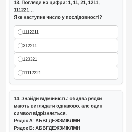
13. Погляди на цифри: 1, 11, 21, 1211,
111221…
Яке наступне число у послідовності?
1112211
312211
123321
11112221
14. Знайди відмінність: обидва рядки
мають виглядати однаково, але один
символ відрізняється.
Рядок A: АБВГДЕЖЗИІКЛМН
Рядок Б: АБВГДЕЖЗИІКЛМН