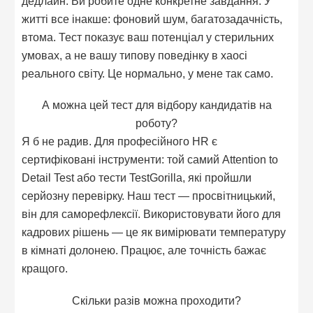
дедлайн. Ви робите одне конкретне завдання. У
житті все інакше: фоновий шум, багатозадачність,
втома. Тест показує ваш потенціал у стерильних
умовах, а не вашу типову поведінку в хаосі
реального світу. Це нормально, у мене так само.
А можна цей тест для відбору кандидатів на
роботу?
Я б не радив. Для професійного HR є
сертифіковані інструменти: той самий Attention to
Detail Test або тести TestGorilla, які пройшли
серйозну перевірку. Наш тест — просвітницький,
він для саморефлексії. Використовувати його для
кадрових рішень — це як вимірювати температуру
в кімнаті долонею. Працює, але точність бажає
кращого.
Скільки разів можна проходити?