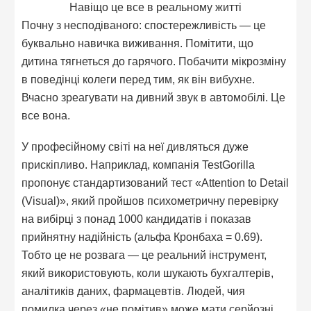
Навіщо це все в реальному житті
Почну з несподіваного: спостережливість — це
буквально навичка виживання. Помітити, що
дитина тягнеться до гарячого. Побачити мікрозміну
в поведінці колеги перед тим, як він вибухне.
Вчасно зреагувати на дивний звук в автомобілі. Це
все вона.
У професійному світі на неї дивляться дуже
прискіпливо. Наприклад, компанія TestGorilla
пропонує стандартизований тест «Attention to Detail
(Visual)», який пройшов психометричну перевірку
на вибірці з понад 1000 кандидатів і показав
прийнятну надійність (альфа Кронбаха = 0.69).
Тобто це не розвага — це реальний інструмент,
який використовують, коли шукають бухгалтерів,
аналітиків даних, фармацевтів. Людей, чия
помилка через «не помітив» може мати серйозні