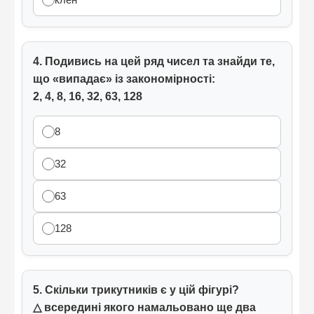
4. Подивись на цей ряд чисел та знайди те,
що «випадає» із закономірності:
2, 4, 8, 16, 32, 63, 128
8
32
63
128
5. Скільки трикутників є у цій фігурі?
△ всередині якого намальовано ще два