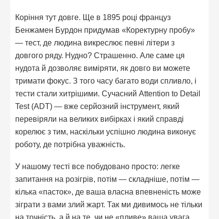
Коріння тут довге. Ще в 1895 році француз
Бенжамен Бурдон придумав «Коректурну пробу»
— тест, де людина викреслює певні літери з
довгого ряду. Нудно? Страшенно. Але саме ця
нудота й дозволяє виміряти, як довго ви можете
тримати фокус. З того часу багато води спливло, і
тести стали хитрішими. Сучасний Attention to Detail
Test (ADT) — вже серйозний інструмент, який
перевіряли на великих вибірках і який справді
корелює з тим, наскільки успішно людина виконує
роботу, де потрібна уважність.
У нашому тесті все побудовано просто: легке
запитання на розігрів, потім — складніше, потім —
кілька «пасток», де ваша власна впевненість може
зіграти з вами злий жарт. Так ми дивимось не тільки
на точність, а й на те, чи не «пливе» ваша увага,