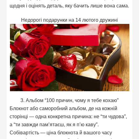
щодня і оцінять деталь, яку бачить лише вона сама.
Недорогі подарунки на 14 лютого дружині
3. Альбом “100 причин, чому я тебе кохаю”
Блокнот або саморобний альбом, де на кожній
сторінці — одна конкретна причина: не “ти чудова”,
а “ти завжди пам’ятаєш, як я п’ю каву”.
Собівартість — ціна блокнота й вашого часу