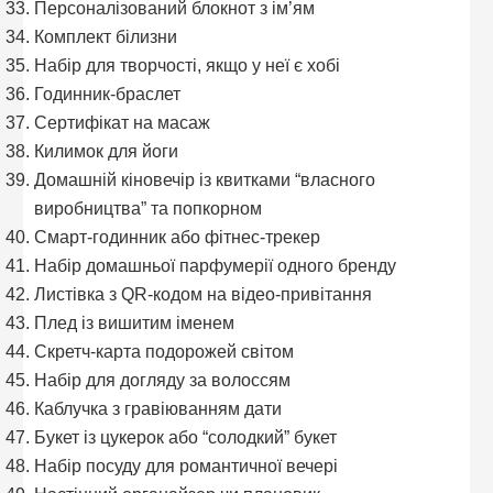
Персоналізований блокнот з ім’ям
Комплект білизни
Набір для творчості, якщо у неї є хобі
Годинник-браслет
Сертифікат на масаж
Килимок для йоги
Домашній кіновечір із квитками “власного
виробництва” та попкорном
Смарт-годинник або фітнес-трекер
Набір домашньої парфумерії одного бренду
Листівка з QR-кодом на відео-привітання
Плед із вишитим іменем
Скретч-карта подорожей світом
Набір для догляду за волоссям
Каблучка з гравіюванням дати
Букет із цукерок або “солодкий” букет
Набір посуду для романтичної вечері