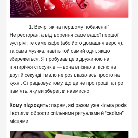
1. Вечір “як на першому побаченні”
Не ресторан, а відтворення саме вашої першої
зустрічі: те саме кафе (або його домашня версія),
та сама музика, навіть той самий одяг, якщо
збережеться. Я пробував це з дружиною на
п’ятиріччя стосунків — вона впізнала пісню на
другій секунді і мало не розплакалась просто на
кухні. Спрацьовує тому, що це не про гроші, а про
пам’ять, яку ви зберегли навмисно.
Кому підходить:
парам, які разом уже кілька років
і встигли обрости спільними ритуалами й “своїми”
місцями.