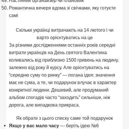
Настінний органайзер чи плановик
Романтична вечеря вдома зі свічками, яку готуєте
самі
Скільки українці витрачають на 14 лютого і чи
варто орієнтуватись на це
За різними дослідженнями останніх років середні
витрати українців на День святого Валентина
коливались від приблизно 1500 гривень на людину,
залежно від року й курсу. Але орієнтуватись на
“середню суму по ринку” — погана ідея: значення
має не сума, а те, чи подарунок влучає в характер
конкретної людини. Дешевий, але продуманий
альбом спогадів часто “заходить” сильніше, ніж
дорога, але випадкова прикраса.
Як обрати з цього списку саме той подарунок
Якщо у вас мало часу
— беріть ідею №6