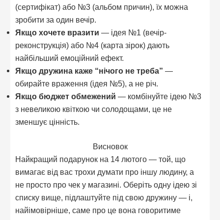
(сертифікат) або №3 (альбом причин), їх можна
зробити за один вечір.
Якщо хочете вразити
— ідея №1 (вечір-
реконструкція) або №4 (карта зірок) дають
найбільший емоційний ефект.
Якщо дружина каже “нічого не треба”
—
обирайте враження (ідея №5), а не річ.
Якщо бюджет обмежений
— комбінуйте ідею №3
з невеликою квіткою чи солодощами, це не
зменшує цінність.
Висновок
Найкращий подарунок на 14 лютого — той, що
вимагає від вас трохи думати про іншу людину, а
не просто про чек у магазині. Оберіть одну ідею зі
списку вище, підлаштуйте під свою дружину — і,
найімовірніше, саме про це вона говоритиме