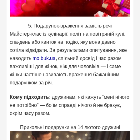
5. Подарунок-враження замість речі
Майстер-клас із кулінарії, політ на повітряній кулі,
спа-день або квиток на подію, яку вона давно
хотіла відвідати. За результатами опитування, яке
наводить
molbuk.ua
, спільний досвід і час разом
важливіші для жінок, ніж для чоловіків — і саме
жінки частіше називають враження бажанішим
подарунком за річ.
Кому підходить:
дружинам, які кажуть “мені нічого
не потрібно” — бо їм справді нічого й не бракує,
окрім часу разом.
Прикольні подарунки на 14 лютого дружині