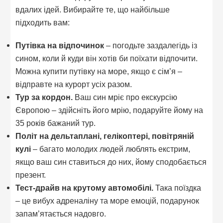
вдалих ідей. Вибирайте те, що найбільше
підходить вам:
Путівка на відпочинок
– погодьте заздалегідь із
сином, коли й куди він хотів би поїхати відпочити.
Можна купити путівку на море, якщо є сім’я –
відправте на курорт усіх разом.
Тур за кордон.
Ваш син мріє про екскурсію
Європою – здійсніть його мрію, подаруйте йому на
35 років бажаний тур.
Політ на дельтаплані, гелікоптері, повітряній
кулі
– багато молодих людей люблять екстрим,
якщо ваш син ставиться до них, йому сподобається
презент.
Тест-драйв на крутому автомобілі.
Така поїздка
– це вибух адреналіну та море емоцій, подарунок
запам’ятається надовго.