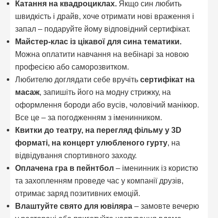
Катання на квадроциклах.
Якщо син любить
швидкість і драйв, хоче отримати нові враження і
запал – подаруйте йому відповідний сертифікат.
Майстер-клас із цікавої для сина тематики.
Можна оплатити навчання на вебінарі за новою
професією або саморозвитком.
Любителю доглядати себе вручіть
сертифікат на
масаж
, запишіть його на модну стрижку, на
оформлення бороди або вусів, чоловічий манікюр.
Все це – за погодженням з іменинником.
Квитки до театру, на перегляд фільму у 3D
форматі, на концерт улюбленого гурту
, на
відвідування спортивного заходу.
Оплачена гра в пейнтбол
– іменинник із користю
та захопленням проведе час у компанії друзів,
отримає заряд позитивних емоцій.
Влаштуйте свято для ювіляра
– замовте вечерю