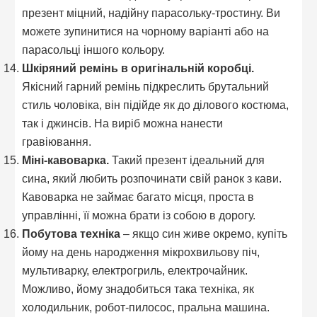
презент міцний, надійну парасольку-тростину. Ви
можете зупинитися на чорному варіанті або на
парасольці іншого кольору.
Шкіряний ремінь в оригінальній коробці.
Якісний гарний ремінь підкреслить брутальний
стиль чоловіка, він підійде як до ділового костюма,
так і джинсів. На виріб можна нанести
гравіювання.
Міні-кавоварка.
Такий презент ідеальний для
сина, який любить розпочинати свій ранок з кави.
Кавоварка не займає багато місця, проста в
управлінні, її можна брати із собою в дорогу.
Побутова техніка
– якщо син живе окремо, купіть
йому на день народження мікрохвильову піч,
мультиварку, електрогриль, електрочайник.
Можливо, йому знадобиться така техніка, як
холодильник, робот-пилосос, пральна машина.