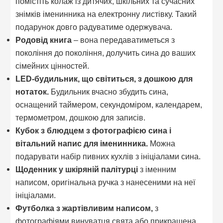
помістіть колаж із дитячих, шкільних та сучасних
знімків іменинника на електронну листівку. Такий
подарунок довго радуватиме одержувача.
Родовід книга
– вона передаватиметься з
покоління до покоління, долучить сина до ваших
сімейних цінностей.
LED-будильник, що світиться, з дошкою для
нотаток.
Будильник вчасно збудить сина,
оснащений таймером, секундоміром, календарем,
термометром, дошкою для записів.
Кубок з блюдцем з фотографією сина і
вітальний напис для іменинника.
Можна
подарувати набір пивних кухлів з ініціалами сина.
Щоденник у шкіряній палітурці
з іменним
написом, оригінальна ручка з нанесеними на неї
ініціалами.
Футболка з жартівливим написом,
з
фотографіями винуватця свята або прикрашена