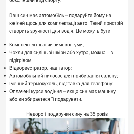
бокс, інший вид спорту.
Ваш син має автомобіль – подаруйте йому на
ювілей щось для комплектації авто. Такий пристрій
створить зручності для водія. Це можуть бути:
Комплект літньої чи зимової гуми;
Чохли для сидінь зі шкіри або хутра, можна – з
підігрівом;
Відеореєстратор, навігатор;
Автомобільний пилосос для прибирання салону;
Іменний термокухоль, підставка для телефону;
Оплачені курси водіння – якщо син має машину
або ви збираєтеся її подарувати.
Недорогі подарунки сину на 35 років