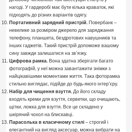
нагоді. У гардеробі має бути кілька краваток, які
підходять до різних варіантів одягу.
Портативний зарядний пристрій.
Повербанк –
невелике за розміром джерело для заряджання
телефону, планшета, бездротових навушників та
інших гаджетів. Такий пристрій допоможе вашому
сину завжди залишатися на зв’язку.
Цифрова рамка.
Вона здатна зберігати багато
фотографій, у неї можна завантажити знімки з
найцікавішими моментами життя. Така фоторамка
стильно виглядає, підійде до будь-якого інтер’єру.
Набір для чищення взуття.
До його складу
входять креми для взуття, серветки, що очищають,
щітки, ложка для взуття. Все це складено у
шкіряний чохол на блискавці.
Парасолька в класичному стилі
– строгий і
елегантний на вигляд аксесуар, можна вибрати на