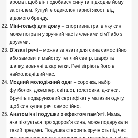
аромат, щоб він подобався сину та підходив йому
за стилем. Купуйте одеколон гарної якості від
відомого бренду.
Міні-гольф для дому
– спортивна гра, в яку син
може пограти у зручний час із членами сім’ї або з
друзями.
В’язані речі
– можна зв’язати для сина самостійно
або замовити майстру теплий светр, шарф та
шапку, вовняні шкарпетки. Речі зігріють його в
найхолодніший час.
Модний молодіжний одяг
– сорочка, набір
футболок, джемпер, світшот, толстовка, джинси.
Вручіть подарунковий сертифікат у магазин одягу,
щоб син купив речі самостійно.
Анатомічні подушки з ефектом пам’яті.
Мама,
яка піклується про здоров’я сина, може подарувати
такий предмет. Подушка створить зручність під час