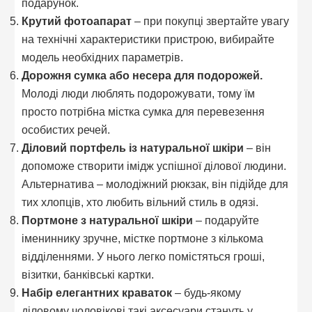
подарунок.
Крутий фотоапарат
– при покупці звертайте увагу
на технічні характеристики пристрою, вибирайте
модель необхідних параметрів.
Дорожня сумка або несера для подорожей.
Молоді люди люблять подорожувати, тому їм
просто потрібна містка сумка для перевезення
особистих речей.
Діловий портфель із натуральної шкіри
– він
допоможе створити імідж успішної ділової людини.
Альтернатива – молодіжний рюкзак, він підійде для
тих хлопців, хто любить вільний стиль в одязі.
Портмоне з натуральної шкіри
– подаруйте
імениннику зручне, містке портмоне з кількома
відділеннями. У нього легко помістяться гроші,
візитки, банківські картки.
Набір елегантних краваток
– будь-якому
діловому чоловікові такі аксесуари стануть у