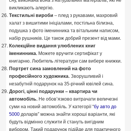
сну, виконана вона з натуральних матеріалів, які не
викликають алергію.
Текстильні вироби
– плед з рукавами, махровий
халат з вишитими ініціалами, постільна білизна,
подушка з фото іменинника та вітальним написом,
набір рушників. Це також добрий презент від мами.
Колекційне видання улюблених книг
іменинника.
Можете вручити сертифікат у
книгарню. Любитель літератури сам вибере книжки.
Портрет сина замовлений на фото
професійного художника.
Зворушливий і
незабутній подарунок на 35-річний ювілей сина.
Дорогі, цінні подарунки – квартира чи
автомобіль.
Не обов’язково витрачати величезні
суми на новий автомобіль. У категорії “
бу авто до
5000
доларів” можна знайти хороші варіанти, які
будуть відмінно служити й стануть вигідним
вибором. Такий подарунок підійде для практичного