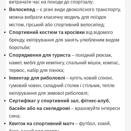
витрачати час на походи до спортзалу;
Велосипед
– є різні види двоколісного транспорту,
можна вибрати класичну модель для поїздок
містом, гірський або спортивний велосипед;
Спортивний костюм та кросівки
від відомого
бренду, екіпірування для занять улюбленим видом
боротьби;
Спорядження для туриста
– похідний рюкзак,
намет, меблі для кемпінгу, спальний мішок, компас,
термос, набір для пікніка;
Інвентар для риболовлі
– купіть новий спінінг,
гумовий човен, складний столик і стільчик, тепле
екіпірування для зимової риболовлі;
Сертифікат у спортивний зал, фітнес-клуб,
басейн або на скеледромі
– враховуйте інтереси
сина;
Квиток на спортивний матч
– футбол, хокей,