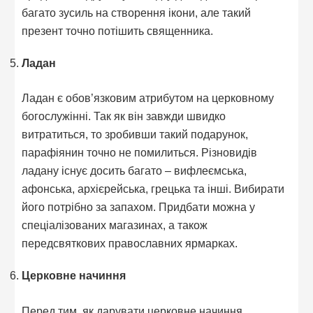
багато зусиль на створення ікони, але такий
презент точно потішить священника.
Ладан
Ладан є обов’язковим атрибутом на церковному
богослужінні. Так як він завжди швидко
витратиться, то зробивши такий подарунок,
парафіянин точно не помилиться. Різновидів
ладану існує досить багато – вифлеємська,
афонська, архієрейська, грецька та інші. Вибирати
його потрібно за запахом. Придбати можна у
спеціалізованих магазинах, а також
передсвяткових православних ярмарках.
Церковне начиння
Перед тим, як дарувати церковне начиння,