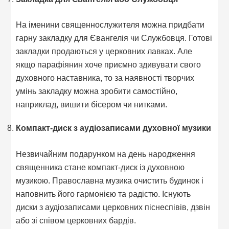
На іменини священнослужителя можна придбати
гарну закладку для Євангелія чи Службовця. Готові
закладки продаються у церковних лавках. Але
якщо парафіянин хоче приємно здивувати свого
духовного наставника, то за наявності творчих
умінь закладку можна зробити самостійно,
наприклад, вишити бісером чи нитками.
Компакт-диск з аудіозаписами духовної музики
Незвичайним подарунком на день народження
священника стане компакт-диск із духовною
музикою. Православна музика очистить будинок і
наповнить його гармонією та радістю. Існують
диски з аудіозаписами церковних піснеспівів, дзвін
або зі співом церковних бардів.