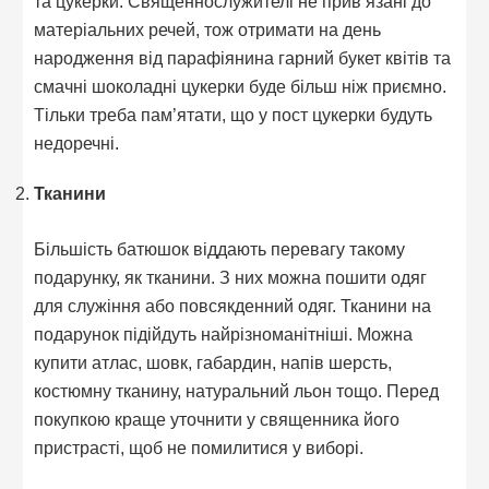
та цукерки. Священнослужителі не прив’язані до
матеріальних речей, тож отримати на день
народження від парафіянина гарний букет квітів та
смачні шоколадні цукерки буде більш ніж приємно.
Тільки треба пам’ятати, що у пост цукерки будуть
недоречні.
Тканини
Більшість батюшок віддають перевагу такому
подарунку, як тканини. З них можна пошити одяг
для служіння або повсякденний одяг. Тканини на
подарунок підійдуть найрізноманітніші. Можна
купити атлас, шовк, габардин, напів шерсть,
костюмну тканину, натуральний льон тощо. Перед
покупкою краще уточнити у священника його
пристрасті, щоб не помилитися у виборі.