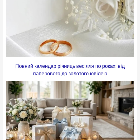
Повний календар річниць весілля по роках: від
паперового до золотого ювілею