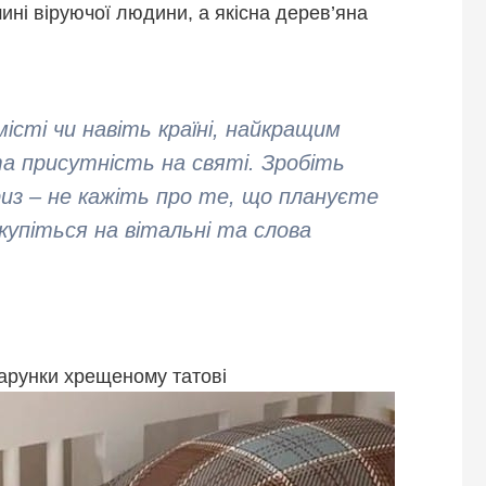
шині віруючої людини, а якісна дерев’яна
істі чи навіть країні, найкращим
а присутність на святі. Зробіть
из – не кажіть про те, що плануєте
скупіться на вітальні та слова
арунки хрещеному татові