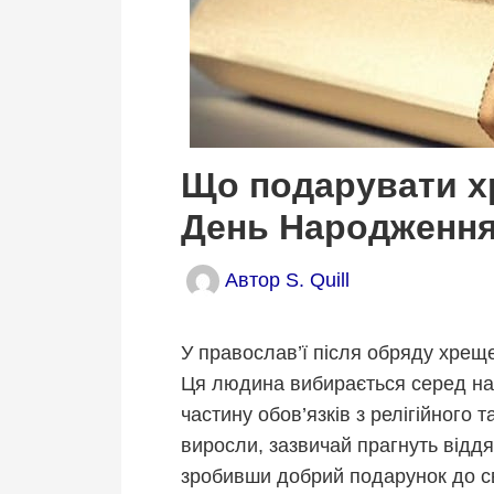
Що подарувати х
День Народженн
Автор
S. Quill
У православ’ї після обряду хрещ
Ця людина вибирається серед най
частину обов’язків з релігійного 
виросли, зазвичай прагнуть відд
зробивши добрий подарунок до свя