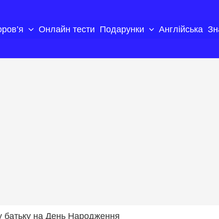
оров’я
Онлайн тести
Подарунки
Англійська
Зн
 батьку на День Народження