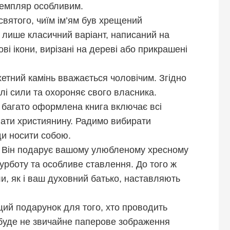
земпляр особливим.
святого, чиїм ім’ям був хрещений
 лише класичний варіант, написаний на
ові ікони, вирізані на дереві або прикрашені
тний камінь вважається чоловічим. Згідно
злі сили та охороняє свого власника.
багато оформлена книга включає всі
знати християнину. Радимо вибирати
ди носити собою.
.
Він подарує вашому улюбленому хресному
урботу та особливе ставлення. До того ж
и, як і ваш духовний батько, наставляють
й подарунок для того, хто проводить
 буде не звичайне паперове зображення