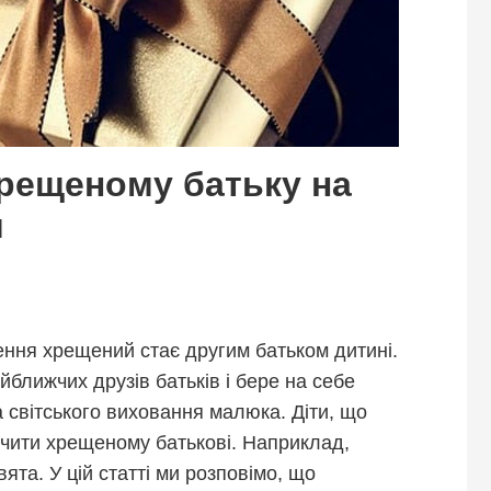
рещеному батьку на
я
ення хрещений стає другим батьком дитині.
ближчих друзів батьків і бере на себе
та світського виховання малюка. Діти, що
ячити хрещеному батькові. Наприклад,
та. У цій статті ми розповімо, що