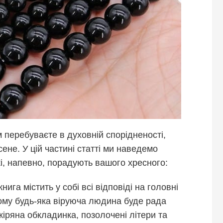
м перебуваєте в духовній спорідненості,
ене. У цій частині статті ми наведемо
і, напевно, порадують вашого хресного:
нига містить у собі всі відповіді на головні
тому будь-яка віруюча людина буде рада
Шкіряна обкладинка, позолочені літери та