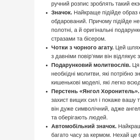
ручний розпис зроблять такий ек
Значок.
Найкраще підійде образ 
обдарований. Причому підійде не
полотні, а й оригінальні подарунк
стразами та бісером.
Чотки з чорного агату.
Цей шляхе
з давніми повір’ями він відлякує 
Подарунковий молитвослів.
Ця 
необхідні молитви, які потрібно 
кишенькові моделі, які легко всю
Перстень «Янгол Хоронитель»
захист вищих сил і покаже вашу т
він дуже символічний, адже ангел
та оберігають людей.
Автомобільний значок.
Найкращи
багато часу за кермом. Нехай це