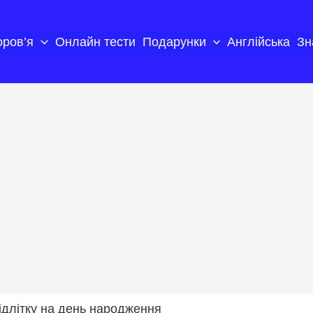
оров’я
Онлайн тести
Подарунки
Англійська
Зн
ідлітку на день народження