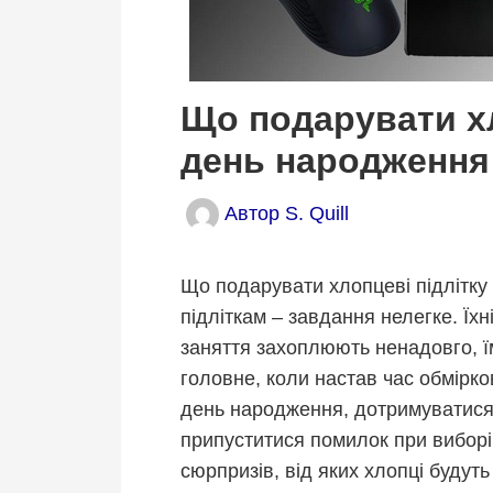
Що подарувати хл
день народження
Автор
S. Quill
Що подарувати хлопцеві підлітк
підліткам – завдання нелегке. Їх
заняття захоплюють ненадовго, їм
головне, коли настав час обмірко
день народження, дотримуватися 
припуститися помилок при виборі п
сюрпризів, від яких хлопці будуть 