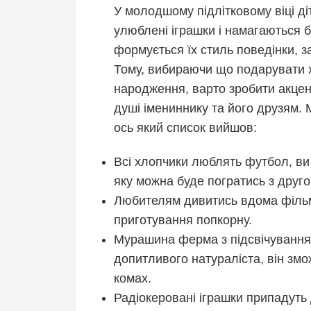
У молодшому підлітковому віці ді
улюблені іграшки і намагаються 
формується їх стиль поведінки, з
Тому, вибираючи що подарувати хл
народження, варто зробити акцент
душі імениннику та його друзям. М
ось який список вийшов:
Всі хлопчики люблять футбол, ви 
яку можна буде погратись з друго
Любителям дивитись вдома фільм
приготування попкорну.
Мурашина ферма з підсвічування
допитливого натураліста, він змо
комах.
Радіокеровані іграшки припадуть д