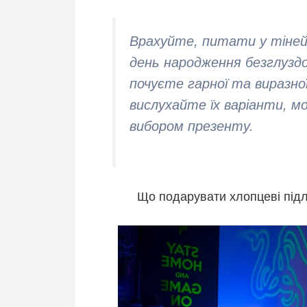
Врахуйте, питати у тіней
день народження безглузд
почуєте гарної та виразної 
вислухайте їх варіанти, м
вибором презенту.
Що подарувати хлопцеві підл