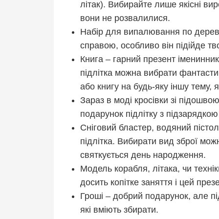
літак). Вибирайте лише якісні ви
вони не розвалилися.
Набір для випалювання по дерев
справою, особливо він підійде т
Книга – гарний презент іменинник
підлітка можна вибрати фантастик
або книгу на будь-яку іншу тему, 
Зараз в моді кросівки зі підошвою
подарунок підлітку з підзарядкою
Сніговий бластер, водяний пістол
підлітка. Вибирати вид зброї можн
святкується день народження.
Модель корабля, літака, чи технік
досить копітке заняття і цей през
Гроші – добрий подарунок, але п
які вміють збирати.