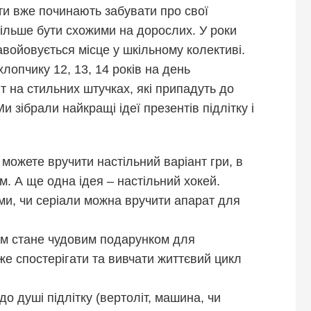
ти вже починають забувати про свої
більше бути схожими на дорослих. У роки
авойовується місце у шкільному колективі.
опчику 12, 13, 14 років на день
 на стильних штучках, які припадуть до
и зібрали найкращі ідеї презентів підлітку і
можете вручити настільний варіант гри, в
м. А ще одна ідея – настільний хокей.
и, чи серіали можна вручити апарат для
м стане чудовим подарунком для
же спостерігати та вивчати життєвий цикл
о душі підлітку (вертоліт, машина, чи