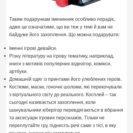
Таким подарункам іменинник особливо порадіє,
адже це означатиме, що ви теж у темі й вам не
байдуже його захоплення. Що можна подарувати:
Іменні ігрові девайси.
Різну літературу на ігрову тематику, наприклад,
книги з мотивів популярних відеоігор, комікси,
артбуки.
Домашній одяг із принтами його улюблених героїв.
Костюми, маски, гоночні шоломи, які перекочували
з віртуального світу до реального. Косплей – так
сьогодні називається захоплення, коли
шанувальники кіберігор перевдягаються в вбрання
та аксесуари ігрових персонажів. Тільки не
переплутайте гру, піднесіть речі саме з тієї, в яку
він грає, інакше він засмутиться.