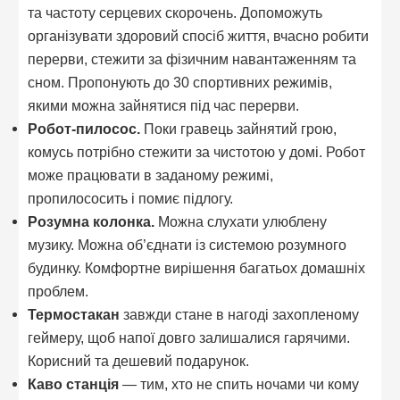
та частоту серцевих скорочень. Допоможуть
організувати здоровий спосіб життя, вчасно робити
перерви, стежити за фізичним навантаженням та
сном. Пропонують до 30 спортивних режимів,
якими можна зайнятися під час перерви.
Робот-пилосос.
Поки гравець зайнятий грою,
комусь потрібно стежити за чистотою у домі. Робот
може працювати в заданому режимі,
пропилососить і помиє підлогу.
Розумна колонка.
Можна слухати улюблену
музику. Можна об’єднати із системою розумного
будинку. Комфортне вирішення багатьох домашніх
проблем.
Термостакан
завжди стане в нагоді захопленому
геймеру, щоб напої довго залишалися гарячими.
Корисний та дешевий подарунок.
Каво станція
— тим, хто не спить ночами чи кому