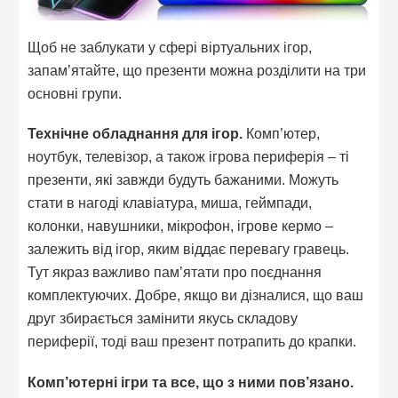
Щоб не заблукати у сфері віртуальних ігор,
запам’ятайте, що презенти можна розділити на три
основні групи.
Технічне обладнання для ігор.
Комп’ютер,
ноутбук, телевізор, а також ігрова периферія – ті
презенти, які завжди будуть бажаними. Можуть
стати в нагоді клавіатура, миша, геймпади,
колонки, навушники, мікрофон, ігрове кермо –
залежить від ігор, яким віддає перевагу гравець.
Тут якраз важливо пам’ятати про поєднання
комплектуючих. Добре, якщо ви дізналися, що ваш
друг збирається замінити якусь складову
периферії, тоді ваш презент потрапить до крапки.
Комп’ютерні ігри та все, що з ними пов’язано.