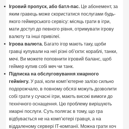
Ігровий пропуск, або батл-пас.
Це абонемент, за
яким гравець може скористатися послугами будь-
якого геймерського сервісу: місяць грати в ігри,
мати доступ до певного рівня, отримувати ігрову
валюту та інші привілеї.
Ігрова валюта.
Багато ігор мають таку, щоби
гравці купували на неї різні об’єкти: кораблі, танки,
мечі. Ви можете поповнити ігровий баланс, щоб
геймер купив собі меч чи танк.
Підписка на обслуговування хмарного
геймінгу.
У разі, коли комп’ютерне залізо сильно
подорожчало, в повному обсязі можуть дозволити
собі грати у сучасні ігри, мають високі вимоги до
технічного оснащення. Цю проблему вирішують
хмарні послуги. Суть полягає в тому, що гра
відбувається не на комп’ютері гравця, а на
віддаленому сервері IT-компанії. Можна грати хоч