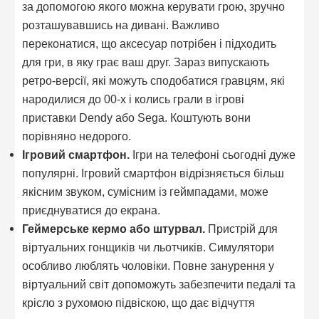
за допомогою якого можна керувати грою, зручно
розташувавшись на дивані. Важливо
переконатися, що аксесуар потрібен і підходить
для гри, в яку грає ваш друг. Зараз випускають
ретро-версії, які можуть сподобатися гравцям, які
народилися до 00-х і колись грали в ігрові
приставки Dendy або Sega. Коштують вони
порівняно недорого.
Ігровий смартфон.
Ігри на телефоні сьогодні дуже
популярні. Ігровий смартфон відрізняється більш
якісним звуком, сумісним із геймпадами, може
приєднуватися до екрана.
Геймерське кермо або штурвал.
Пристрій для
віртуальних гонщиків чи льотчиків. Симулятори
особливо люблять чоловіки. Повне занурення у
віртуальний світ допоможуть забезпечити педалі та
крісло з рухомою підвіскою, що дає відчуття