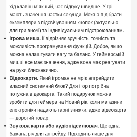
хід клавіш м’якший, час відгуку швидше. У грі
мають значення частки секунди. Можна підібрати
екземпляри з підсвічуванням кнопок (актуально
для гри вночі) та індивідуальним підстроюванням.
Ігрова миша.
Її відрізняє зручність, точність та
можливість програмування функцій. Добре, якщо
можна налаштувати вагу та баланс. У геймерській
мишці все має значення, адже вона має реагувати
на рухи блискавично.
Відеокарти.
Який ігроман не мріє апгрейдити
власний системний блок? Для ігор потрібна
потужна відеокарта. Такий подарунок можна
зробити для геймера на Новий рік, коли магазини
електроніки надають гарні знижки, адже відеокарта
— дорогий товар.
Звукова карта або аудіопідсилювач.
Ще одна
бажана річ для апгрейду. Підходить лише для