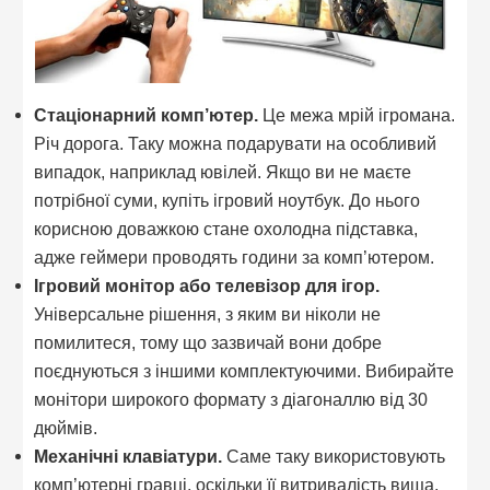
Стаціонарний комп’ютер.
Це межа мрій ігромана.
Річ дорога. Таку можна подарувати на особливий
випадок, наприклад ювілей. Якщо ви не маєте
потрібної суми, купіть ігровий ноутбук. До нього
корисною доважкою стане охолодна підставка,
адже геймери проводять години за комп’ютером.
Ігровий монітор або телевізор для ігор.
Універсальне рішення, з яким ви ніколи не
помилитеся, тому що зазвичай вони добре
поєднуються з іншими комплектуючими. Вибирайте
монітори широкого формату з діагоналлю від 30
дюймів.
Механічні клавіатури.
Саме таку використовують
комп’ютерні гравці, оскільки її витривалість вища,