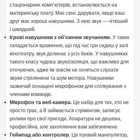
стаціонарних комп’ютерів, встановлюється на
материнську плату. Має сенс дарувати, якщо ваш
друг має хороші навушники. З нею звук — чіткіший
і швидший.
Ігрові навушники з об’ємним звучанням.
У таких
складається враження, що під час гри сидиш у залі
кінотеатру, звук долинає з усіх боків. У навушниках
такого класу чудова звукоізоляція, що важливо для
оточуючих, адже їм зовсім не хочеться слухати
звуки стрілянини та шум мотора. Навушники
зазвичай оснащені мікрофоном для спілкування з
членами команди.
Мікрофон та веб-камера.
Це набір для тих, хто не
просто грає, а й займається стрімінгом, записує
ролики про свої пригоди. Апаратура не дешева,
професійна, але захоплення вам забезпечене.
Геймпад або контролер.
Це ігровий маніпулятор,