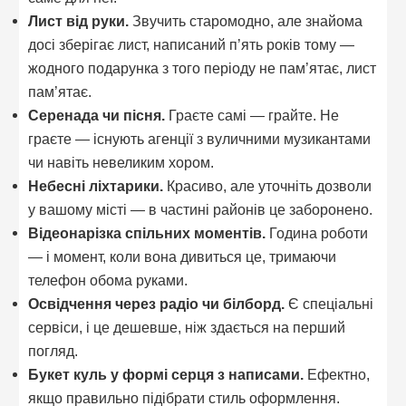
Лист від руки.
Звучить старомодно, але знайома
досі зберігає лист, написаний п’ять років тому —
жодного подарунка з того періоду не пам’ятає, лист
пам’ятає.
Серенада чи пісня.
Граєте самі — грайте. Не
граєте — існують агенції з вуличними музикантами
чи навіть невеликим хором.
Небесні ліхтарики.
Красиво, але уточніть дозволи
у вашому місті — в частині районів це заборонено.
Відеонарізка спільних моментів.
Година роботи
— і момент, коли вона дивиться це, тримаючи
телефон обома руками.
Освідчення через радіо чи білборд.
Є спеціальні
сервіси, і це дешевше, ніж здається на перший
погляд.
Букет куль у формі серця з написами.
Ефектно,
якщо правильно підібрати стиль оформлення.