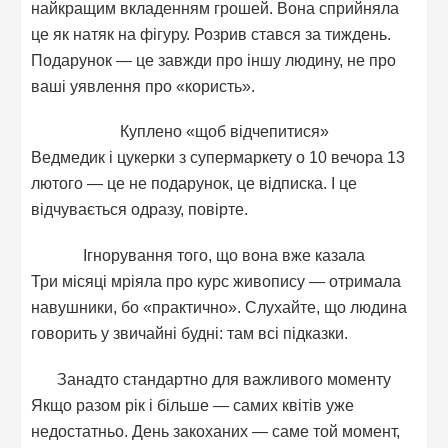
найкращим вкладенням грошей. Вона сприйняла
це як натяк на фігуру. Розрив стався за тиждень.
Подарунок — це завжди про іншу людину, не про
ваші уявлення про «користь».
Куплено «щоб відчепитися»
Ведмедик і цукерки з супермаркету о 10 вечора 13
лютого — це не подарунок, це відписка. І це
відчувається одразу, повірте.
Ігнорування того, що вона вже казала
Три місяці мріяла про курс живопису — отримала
навушники, бо «практично». Слухайте, що людина
говорить у звичайні будні: там всі підказки.
Занадто стандартно для важливого моменту
Якщо разом рік і більше — самих квітів уже
недостатньо. День закоханих — саме той момент,