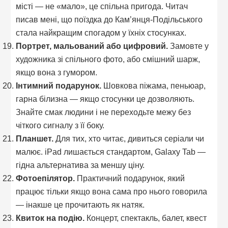
місті — не «мало», це спільна пригода. Читач
писав мені, що поїздка до Кам’янця-Подільського
стала найкращим спогадом у їхніх стосунках.
Портрет, мальований або цифровий.
Замовте у
художника зі спільного фото, або смішний шарж,
якщо вона з гумором.
Інтимний подарунок.
Шовкова піжама, пеньюар,
гарна білизна — якщо стосунки це дозволяють.
Знайте смак людини і не переходьте межу без
чіткого сигналу з її боку.
Планшет.
Для тих, хто читає, дивиться серіали чи
малює. iPad лишається стандартом, Galaxy Tab —
гідна альтернатива за меншу ціну.
Фотоепілятор.
Практичний подарунок, який
працює тільки якщо вона сама про нього говорила
— інакше це прочитають як натяк.
Квиток на подію.
Концерт, спектакль, балет, квест