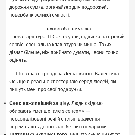
дорожня сумка, органайзер для подорожей,
повербанк великої ємності.
Технолюб і геймерка
Ігрова гарнітура, ПК-аксесуари, підписка на ігровий
сервіс, спеціальна клавіатура чи миша. Таких
дівчат більше, ніж прийнято думати, і вони точно
оцінять.
Що зараз в тренді на День святого Валентина
Ось що я реально спостерігаю серед людей, які
пишуть мені про свої подарунки.
Сенс важливіший за ціну.
Люди свідомо
обирають «менше, але з сенсом» —
персоналізовані речі й спільні враження
перемагають дорогі, але безликі подарунки.
Підтримка українського.
Вишита сукня чи блуза