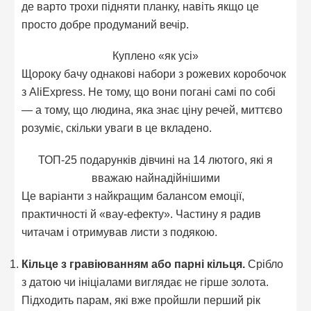
де варто трохи підняти планку, навіть якщо це
просто добре продуманий вечір.
Куплено «як усі»
Щороку бачу однакові набори з рожевих коробочок
з AliExpress. Не тому, що вони погані самі по собі
— а тому, що людина, яка знає ціну речей, миттєво
розуміє, скільки уваги в це вкладено.
ТОП-25 подарунків дівчині на 14 лютого, які я
вважаю найнадійнішими
Це варіанти з найкращим балансом емоції,
практичності й «вау-ефекту». Частину я радив
читачам і отримував листи з подякою.
Кільце з гравіюванням або парні кільця.
Срібло
з датою чи ініціалами виглядає не гірше золота.
Підходить парам, які вже пройшли перший рік