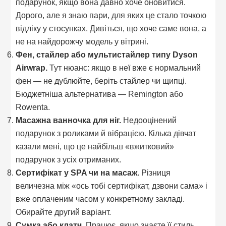
подарунок, якщо вона давно хоче оновитися.
Дорого, але я знаю пари, для яких це стало точкою
відліку у стосунках. Дивіться, що хоче саме вона, а
не на найдорожчу модель у вітрині.
Фен, стайлер або мультистайлер типу Dyson
Airwrap.
Тут нюанс: якщо в неї вже є нормальний
фен — не дублюйте, беріть стайлер чи щипці.
Бюджетніша альтернатива — Remington або
Rowenta.
Масажна ванночка для ніг.
Недооцінений
подарунок з роликами й вібрацією. Кілька дівчат
казали мені, що це найбільш «вжитковий»
подарунок з усіх отриманих.
Сертифікат у SPA чи на масаж.
Різниця
величезна між «ось тобі сертифікат, дзвони сама» і
вже оплаченим часом у конкретному закладі.
Обирайте другий варіант.
Сумка або клатч.
Працює, якщо знаєте її стиль.