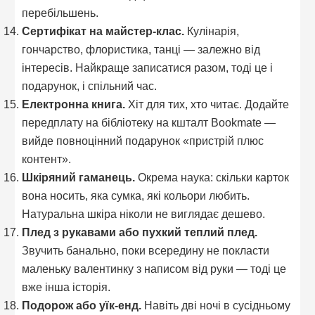
перебільшень.
Сертифікат на майстер-клас.
Кулінарія,
гончарство, флористика, танці — залежно від
інтересів. Найкраще записатися разом, тоді це і
подарунок, і спільний час.
Електронна книга.
Хіт для тих, хто читає. Додайте
передплату на бібліотеку на кшталт Bookmate —
вийде повноцінний подарунок «пристрій плюс
контент».
Шкіряний гаманець.
Окрема наука: скільки карток
вона носить, яка сумка, які кольори любить.
Натуральна шкіра ніколи не виглядає дешево.
Плед з рукавами або пухкий теплий плед.
Звучить банально, поки всередину не покласти
маленьку валентинку з написом від руки — тоді це
вже інша історія.
Подорож або уїк-енд.
Навіть дві ночі в сусідньому