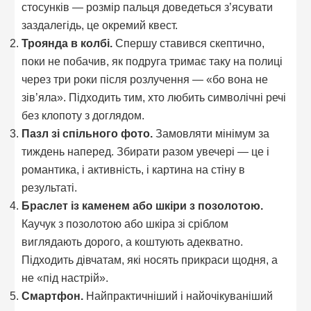
стосунків — розмір пальця доведеться з’ясувати
заздалегідь, це окремий квест.
Троянда в колбі.
Спершу ставився скептично,
поки не побачив, як подруга тримає таку на полиці
через три роки після розлучення — «бо вона не
зів’яла». Підходить тим, хто любить символічні речі
без клопоту з доглядом.
Пазл зі спільного фото.
Замовляти мінімум за
тиждень наперед. Збирати разом увечері — це і
романтика, і активність, і картина на стіну в
результаті.
Браслет із каменем або шкіри з позолотою.
Каучук з позолотою або шкіра зі сріблом
виглядають дорого, а коштують адекватно.
Підходить дівчатам, які носять прикраси щодня, а
не «під настрій».
Смартфон.
Найпрактичніший і найочікуваніший