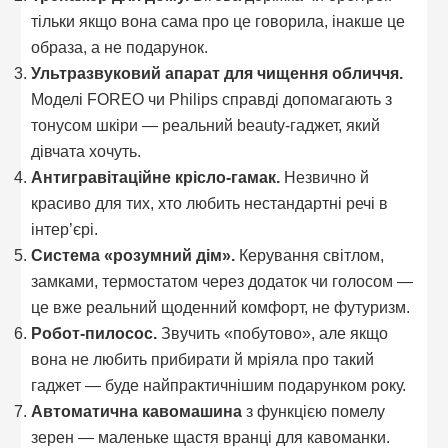
тільки якщо вона сама про це говорила, інакше це
образа, а не подарунок.
Ультразвуковий апарат для чищення обличчя.
Моделі FOREO чи Philips справді допомагають з
тонусом шкіри — реальний beauty-гаджет, який
дівчата хочуть.
Антигравітаційне крісло-гамак.
Незвично й
красиво для тих, хто любить нестандартні речі в
інтер’єрі.
Система «розумний дім».
Керування світлом,
замками, термостатом через додаток чи голосом —
це вже реальний щоденний комфорт, не футуризм.
Робот-пилосос.
Звучить «побутово», але якщо
вона не любить прибирати й мріяла про такий
гаджет — буде найпрактичнішим подарунком року.
Автоматична кавомашина
з функцією помелу
зерен — маленьке щастя вранці для кавоманки.