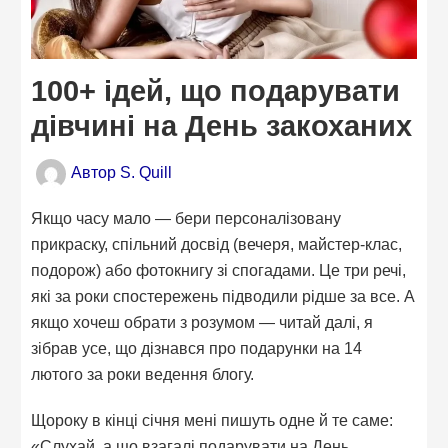
100+ ідей, що подарувати
дівчині на День закоханих
Автор
S. Quill
Якщо часу мало — бери персоналізовану
прикраску, спільний досвід (вечеря, майстер-клас,
подорож) або фотокнигу зі спогадами. Це три речі,
які за роки спостережень підводили рідше за все. А
якщо хочеш обрати з розумом — читай далі, я
зібрав усе, що дізнався про подарунки на 14
лютого за роки ведення блогу.
Щороку в кінці січня мені пишуть одне й те саме:
«Слухай, а що взагалі подарувати на День