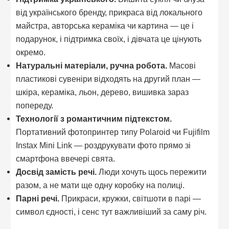
від українського бренду, прикраса від локального
майстра, авторська кераміка чи картина — це і
подарунок, і підтримка своїх, і дівчата це цінують
окремо.
Натуральні матеріали, ручна робота.
Масові
пластикові сувеніри відходять на другий план —
шкіра, кераміка, льон, дерево, вишивка зараз
попереду.
Технології з романтичним підтекстом.
Портативний фотопринтер типу Polaroid чи Fujifilm
Instax Mini Link — роздрукувати фото прямо зі
смартфона ввечері свята.
Досвід замість речі.
Люди хочуть щось пережити
разом, а не мати ще одну коробку на полиці.
Парні речі.
Прикраси, кружки, світшоти в парі —
символ єдності, і сенс тут важливіший за саму річ.