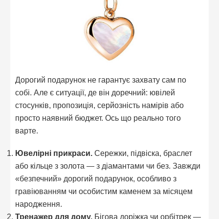
Дорогий подарунок не гарантує захвату сам по
собі. Але є ситуації, де він доречний: ювілей
стосунків, пропозиція, серйозність намірів або
просто наявний бюджет. Ось що реально того
варте.
Ювелірні прикраси.
Сережки, підвіска, браслет
або кільце з золота — з діамантами чи без. Завжди
«безпечний» дорогий подарунок, особливо з
гравіюванням чи особистим каменем за місяцем
народження.
Тренажер для дому.
Бігова доріжка чи орбітрек —