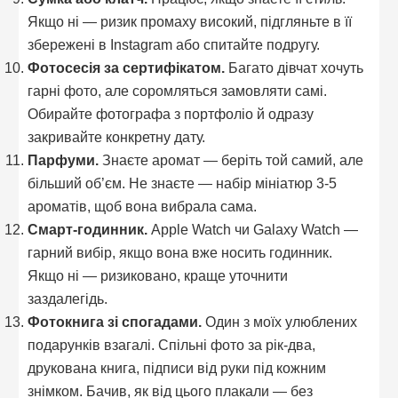
Якщо ні — ризик промаху високий, підгляньте в її
збережені в Instagram або спитайте подругу.
Фотосесія за сертифікатом.
Багато дівчат хочуть
гарні фото, але соромляться замовляти самі.
Обирайте фотографа з портфоліо й одразу
закривайте конкретну дату.
Парфуми.
Знаєте аромат — беріть той самий, але
більший об’єм. Не знаєте — набір мініатюр 3-5
ароматів, щоб вона вибрала сама.
Смарт-годинник.
Apple Watch чи Galaxy Watch —
гарний вибір, якщо вона вже носить годинник.
Якщо ні — ризиковано, краще уточнити
заздалегідь.
Фотокнига зі спогадами.
Один з моїх улюблених
подарунків взагалі. Спільні фото за рік-два,
друкована книга, підписи від руки під кожним
знімком. Бачив, як від цього плакали — без