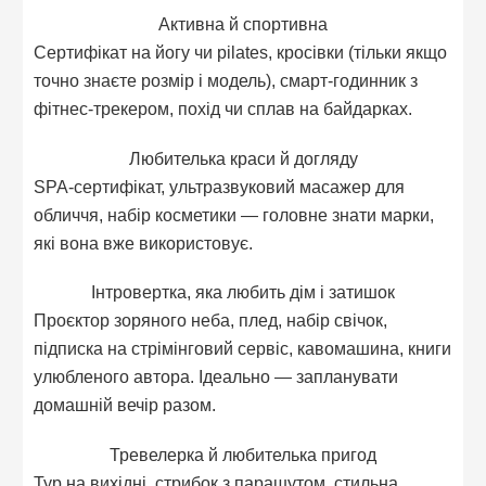
Активна й спортивна
Сертифікат на йогу чи pilates, кросівки (тільки якщо
точно знаєте розмір і модель), смарт-годинник з
фітнес-трекером, похід чи сплав на байдарках.
Любителька краси й догляду
SPA-сертифікат, ультразвуковий масажер для
обличчя, набір косметики — головне знати марки,
які вона вже використовує.
Інтровертка, яка любить дім і затишок
Проєктор зоряного неба, плед, набір свічок,
підписка на стрімінговий сервіс, кавомашина, книги
улюбленого автора. Ідеально — запланувати
домашній вечір разом.
Тревелерка й любителька пригод
Тур на вихідні, стрибок з парашутом, стильна