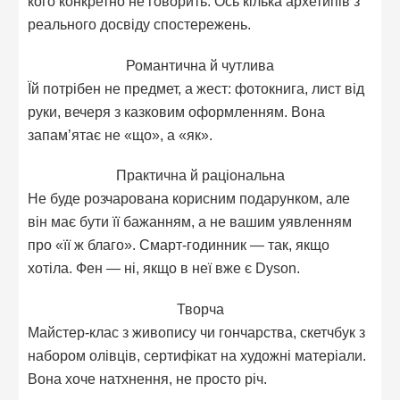
кого конкретно не говорить. Ось кілька архетипів з
реального досвіду спостережень.
Романтична й чутлива
Їй потрібен не предмет, а жест: фотокнига, лист від
руки, вечеря з казковим оформленням. Вона
запам’ятає не «що», а «як».
Практична й раціональна
Не буде розчарована корисним подарунком, але
він має бути її бажанням, а не вашим уявленням
про «її ж благо». Смарт-годинник — так, якщо
хотіла. Фен — ні, якщо в неї вже є Dyson.
Творча
Майстер-клас з живопису чи гончарства, скетчбук з
набором олівців, сертифікат на художні матеріали.
Вона хоче натхнення, не просто річ.