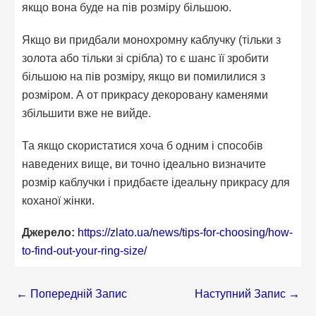
якщо вона буде на пів розміру більшою.
Якщо ви придбали монохромну каблучку (тільки з
золота або тільки зі срібла) то є шанс її зробити
більшою на пів розміру, якщо ви помилилися з
розміром. А от прикрасу декоровану каменями
збільшити вже не вийде.
Та якщо скористатися хоча б одним і способів
наведених вище, ви точно ідеально визначите
розмір каблучки і придбаєте ідеальну прикрасу для
коханої жінки.
Джерело:
https://zlato.ua/news/tips-for-choosing/how-
to-find-out-your-ring-size/
←
Попередній Запис
Наступний Запис
→