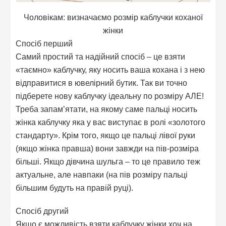
Чоловікам: визначаємо розмір каблучки коханої
жінки
Спосіб перший
Самий простий та надійний спосіб – це взяти
«таємно» каблучку, яку носить ваша кохана і з нею
відправитися в ювелірний бутик. Так ви точно
підберете нову каблучку ідеальну по розміру АЛЕ!
Треба запам’ятати, на якому саме пальці носить
жінка каблучку яка у вас виступає в ролі «золотого
стандарту». Крім того, якщо це пальці лівої руки
(якщо жінка правша) вони завжди на пів-розміра
більші. Якщо дівчина шульга – то це правило теж
актуальне, але навпаки (на пів розміру пальці
більшим будуть на правій руці).
Спосіб другий
Якщо є можливість взяти каблучку жінки хоч на