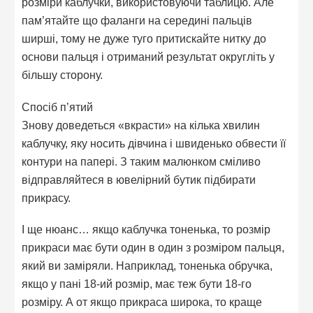
розміри каблучки, використовуючи таблицю. Але
пам’ятайте що фаланги на середині пальців
ширші, тому не дуже туго притискайте нитку до
основи пальця і отриманий результат округліть у
більшу сторону.
Спосіб п’ятий
Знову доведеться «вкрасти» на кілька хвилин
каблучку, яку носить дівчина і швиденько обвести її
контури на папері. З таким малюнком сміливо
відправляйтеся в ювелірний бутик підбирати
прикрасу.
І ще нюанс… якщо каблучка тоненька, то розмір
прикраси має бути один в один з розміром пальця,
який ви заміряли. Наприклад, тоненька обручка,
якщо у пані 18-ий розмір, має теж бути 18-го
розміру. А от якщо прикраса широка, то краще