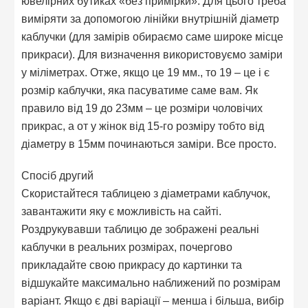
ювелірних бутиках «без примірки». Для цього треба
виміряти за допомогою лінійки внутрішній діаметр
каблучки (для замірів обираємо саме широке місце
прикраси). Для визначення використовуємо заміри
у міліметрах. Отже, якщо це 19 мм., то 19 – це і є
розмір каблучки, яка пасуватиме саме вам. Як
правило від 19 до 23мм – це розміри чоловічих
прикрас, а от у жінок від 15-го розміру тобто від
діаметру в 15мм починаються заміри. Все просто.
Спосіб другий
Скористайтеся таблицею з діаметрами каблучок,
завантажити яку є можливість на сайті.
Роздрукувавши таблицю де зображені реальні
каблучки в реальних розмірах, почергово
прикладайте свою прикрасу до картинки та
відшукайте максимально наближений по розмірам
варіант. Якщо є дві варіації – менша і більша, вибір