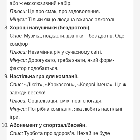
або ж ексклюзивний набір.
Плюси:
Це про смак, про задоволення.
Мінуси:
Тільки якщо людина вживає алкоголь.
Хороші навушники (бездротові).
Опис:
Музика, подкасти, дзвінки – без дротів. Оце
комфорт.
Плюси:
Незамінна річ у сучасному світі.
Мінуси:
Дорогувато, треба знати, який форм-
фактор подобається.
Настільна гра для компанії.
Опис:
«Діксіт», «Каркассон», «Кодові імена». Це ж
завжди весело!
Плюси:
Соціалізація, сміх, нові спогади.
Мінуси:
Потрібна компанія, яка любить настільні
ігри.
Абонемент у спортзал/басейн.
Опис:
Турбота про здоров’я. Нехай це буде