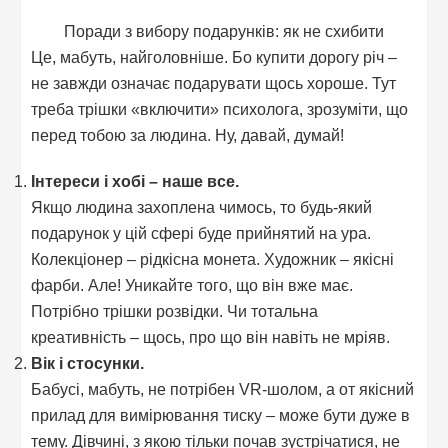
Поради з вибору подарунків: як не схибити
Це, мабуть, найголовніше. Бо купити дорогу річ –
не завжди означає подарувати щось хороше. Тут
треба трішки «включити» психолога, зрозуміти, що
перед тобою за людина. Ну, давай, думай!
Інтереси і хобі – наше все.
Якщо людина захоплена чимось, то будь-який
подарунок у цій сфері буде прийнятий на ура.
Колекціонер – рідкісна монета. Художник – якісні
фарби. Але! Уникайте того, що він вже має.
Потрібно трішки розвідки. Чи тотальна
креативність – щось, про що він навіть не мріяв.
Вік і стосунки.
Бабусі, мабуть, не потрібен VR-шолом, а от якісний
прилад для вимірювання тиску – може бути дуже в
тему. Дівчині, з якою тільки почав зустрічатися, не