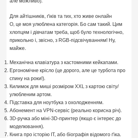
але можливо).
Для айтішників, ґіків та тих, хто живе онлайн
О, це моя улюблена категорія. Бо сам такий. Цим
хлопцям і дівчатам треба, щоб було технологічно,
прикольно і, звісно, з RGB-підсвічуванням! Ну,
майже.
Механічна клавіатура з кастомними кейкапами.
Ергономічне крісло (це дорого, але це турбота про
спину на роки!).
Килимок для миші розміром XXL з картою світу/
улюбленим артом.
Підставка для ноутбука з охолодженням.
Абонемент на VPN-сервіс (реально корисна річ).
3D-ручка або міні-3D-принтер (якщо є інтерес до
моделювання).
Книга про історію IT, або біографія відомого ґіка.