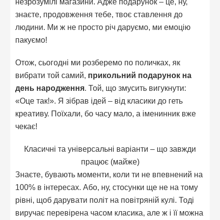
незрозумілі магазини. Адже подарунок – це, ну,
знаєте, продовження тебе, твоє ставлення до
людини. Ми ж не просто річ даруємо, ми емоцію
пакуємо!
Отож, сьогодні ми розберемо по поличках, як
вибрати той самий,
прикольний подарунок на
день народження
. Той, що змусить вигукнути:
«Оце так!». Я зібрав ідей – від класики до геть
креативу. Поїхали, бо часу мало, а іменинник вже
чекає!
Класичні та універсальні варіанти – що завжди
працює (майже)
Знаєте, бувають моменти, коли ти не впевнений на
100% в інтересах. Або, ну, стосунки ще не на тому
рівні, щоб дарувати політ на повітряній кулі. Тоді
виручає перевірена часом класика, але ж і її можна