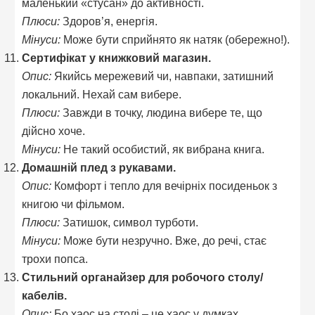
маленький «стусан» до активності.
Плюси:
Здоров’я, енергія.
Мінуси:
Може бути сприйнято як натяк (обережно!).
Сертифікат у книжковий магазин.
Опис:
Якийсь мережевий чи, навпаки, затишний
локальний. Нехай сам вибере.
Плюси:
Завжди в точку, людина вибере те, що
дійсно хоче.
Мінуси:
Не такий особистий, як вибрана книга.
Домашній плед з рукавами.
Опис:
Комфорт і тепло для вечірніх посиденьок з
книгою чи фільмом.
Плюси:
Затишок, символ турботи.
Мінуси:
Може бути незручно. Вже, до речі, стає
трохи попса.
Стильний органайзер для робочого столу/
кабелів.
Опис:
Бо хаос на столі – це хаос у думках.