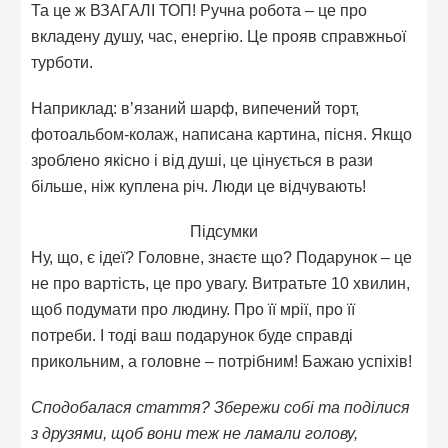
Та це ж ВЗАГАЛІ ТОП! Ручна робота – це про
вкладену душу, час, енергію. Це прояв справжньої
турботи.
Наприклад: в’язаний шарф, випечений торт,
фотоальбом-колаж, написана картина, пісня. Якщо
зроблено якісно і від душі, це цінується в рази
більше, ніж куплена річ. Люди це відчувають!
Підсумки
Ну, що, є ідеї? Головне, знаєте що? Подарунок – це
не про вартість, це про увагу. Витратьте 10 хвилин,
щоб подумати про людину. Про її мрії, про її
потреби. І тоді ваш подарунок буде справді
прикольним, а головне – потрібним! Бажаю успіхів!
Сподобалася стаття? Збережи собі та поділися
з друзями, щоб вони теж не ламали голову,