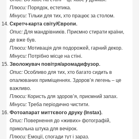
Плюси:
Порядок, естетика.
Мінуси:
Тільки для тих, хто працює за столом.
Скретч-карта світу/Європи.
Опис:
Для мандрівників. Приємно стирати країни,
де вже був.
Плюси:
Мотивація для подорожей, гарний декор.
Мінуси:
Потрібно місце на стіні.
Зволожувач повітря/аромадифузор.
Опис:
Особливо для тих, хто багато сидить в
опалюваних приміщеннях. Здоров’я легень – це
важливо.
Плюси:
Користь для здоров’я, приємний запах.
Мінуси:
Треба періодично чистити.
Фотоапарат миттєвого друку (Instax).
Опис:
Повернення до «живих» фотографій,
прикольна штука для вечірок.
Плюси:
Емоції, спогади тут і зараз.