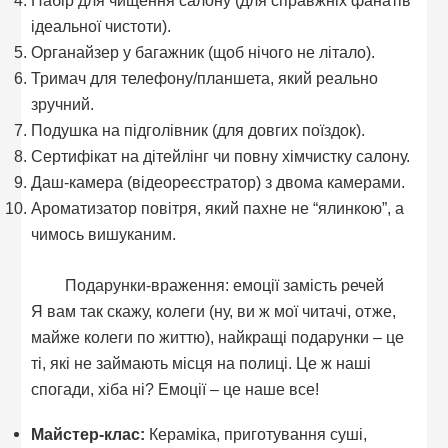
Набір для чищення салону (для справжніх фанатів
ідеальної чистоти).
Органайзер у багажник (щоб нічого не літало).
Тримач для телефону/планшета, який реально
зручний.
Подушка на підголівник (для довгих поїздок).
Сертифікат на дітейлінг чи повну хімчистку салону.
Даш-камера (відеореєстратор) з двома камерами.
Ароматизатор повітря, який пахне не “ялинкою”, а
чимось вишуканим.
Подарунки-враження: емоції замість речей
Я вам так скажу, колеги (ну, ви ж мої читачі, отже,
майже колеги по життю), найкращі подарунки – це
ті, які не займають місця на полиці. Це ж наші
спогади, хіба ні? Емоції – це наше все!
Майстер-клас:
Кераміка, приготування суші,