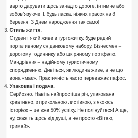
варто дарувати щось занадто дороге, інтимне або
зобов’язуюче. І, будь ласка, ніяких прасок на 8
березня. З Днем народження так само!
Стиль життя.
Студент, який живе в гуртожитку, буде радий
портативному сніданковому набору. Бізнесмен –
дорогому годиннику або шкіряному портфелю.
Мандрівник – надійному туристичному
спорядженню. Дивіться, як людина живе, а не що
вона «має». Практичність часто переважає пафос.
Упаковка і подача.
Серйозно. Навіть найпростіша річ, упакована
креативно, з прикольною листівкою, з якоюсь
історією – це вже 50% успіху. Не полінуйтеся! А ще,
ну, скажіть щось від душі, а не просто «Вітаю,
тримай».