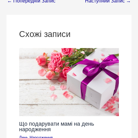
←
Попередній Запис
Наступний Запис
→
Схожі записи
Що подарувати мамі на день
народження
День Народження