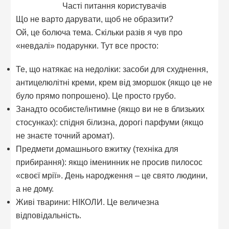
Часті питання користувачів
Що не варто дарувати, щоб не образити?
Ой, це болюча тема. Скільки разів я чув про
«невдалі» подарунки. Тут все просто:
Те, що натякає на недоліки: засоби для схуднення,
антицелюлітні креми, крем від зморшок (якщо це не
було прямо попрошено). Це просто грубо.
Занадто особисте/інтимне (якщо ви не в близьких
стосунках): спідня білизна, дорогі парфуми (якщо
не знаєте точний аромат).
Предмети домашнього вжитку (техніка для
прибирання): якщо іменинник не просив пилосос
«своєї мрії». День народження – це свято людини,
а не дому.
Живі тварини: НІКОЛИ. Це величезна
відповідальність.