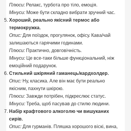
Плюси:
Релакс, турбота про тіло, емоція.
Мінуси:
Може бути складно вибрати зручний час.
Хороший, реально якісний термос або
термокружка.
Опис:
Для поїздок, прогулянок, офісу. Кава/чай
залишаються гарячими годинами.
Плюси:
Практично, довговічність.
Мінуси:
Це все-таки більше функціональний, ніж
емоційний подарунок.
Стильний шкіряний гаманець/кардхолдер.
Опис:
Ну, класика. Але він має бути реально
якісним, пахнути шкірою.
Плюси:
Завжди потрібен, підкреслює статус.
Мінуси:
Треба, щоб пасував до стилю людини.
Набір крафтового алкоголю чи вишуканих
сирів.
Опис:
Для гурманів. Пляшка хорошого віскі, вина,