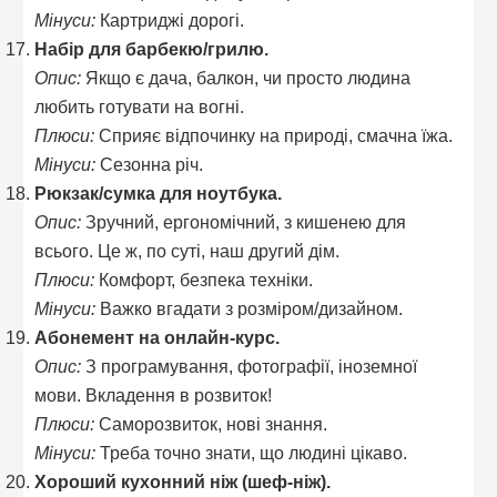
Мінуси:
Картриджі дорогі.
Набір для барбекю/грилю.
Опис:
Якщо є дача, балкон, чи просто людина
любить готувати на вогні.
Плюси:
Сприяє відпочинку на природі, смачна їжа.
Мінуси:
Сезонна річ.
Рюкзак/сумка для ноутбука.
Опис:
Зручний, ергономічний, з кишенею для
всього. Це ж, по суті, наш другий дім.
Плюси:
Комфорт, безпека техніки.
Мінуси:
Важко вгадати з розміром/дизайном.
Абонемент на онлайн-курс.
Опис:
З програмування, фотографії, іноземної
мови. Вкладення в розвиток!
Плюси:
Саморозвиток, нові знання.
Мінуси:
Треба точно знати, що людині цікаво.
Хороший кухонний ніж (шеф-ніж).