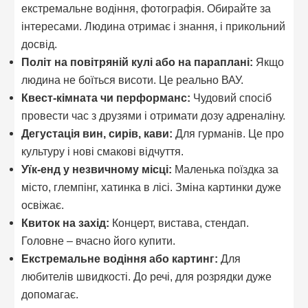
екстремальне водіння, фотографія. Обирайте за
інтересами. Людина отримає і знання, і прикольний
досвід.
Політ на повітряній кулі або на параплані:
Якщо
людина не боїться висоти. Це реально ВАУ.
Квест-кімната чи перформанс:
Чудовий спосіб
провести час з друзями і отримати дозу адреналіну.
Дегустація вин, сирів, кави:
Для гурманів. Це про
культуру і нові смакові відчуття.
Уїк-енд у незвичному місці:
Маленька поїздка за
місто, глемпінг, хатинка в лісі. Зміна картинки дуже
освіжає.
Квиток на захід:
Концерт, вистава, стендап.
Головне – вчасно його купити.
Екстремальне водіння або картинг:
Для
любителів швидкості. До речі, для розрядки дуже
допомагає.