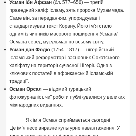
Усман ібн Аффан
(бл. 577–656) — третій
праведний халіф ісламу, зять пророка Мухаммада.
Саме він, за переданням, упорядкував і
стандартизував текст Корану. Його ім’я стало
одним із чинників масового поширення Усмана/
Османа серед мусульман по всьому світу.
Усман дан Фодіо
(1754–1817) — нігерійський
ісламський реформатор і засновник Сокотського
халіфату на території сучасної Нігерії. Одна з
ключових постатей в африканській ісламській
традиції.
Осман Орсал
— відомий турецький
фотожурналіст, чиї роботи публікувалися у великих
міжнародних виданнях.
Як ім’я Осман сприймається сьогодні
Це ім’я несе виразне культурне навантаження. У
турецькому суспільстві воно апелює до