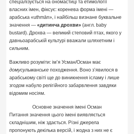
спеціалізується на ономастиці та етимології
власних імен, фіксує: коренева форма імені —
арабська «uthmān», і найбільш визнане буквальне
значення —
«дитинча дрохви»
(англ. baby
bustard). Дрохва — великий степовий птах, якого у
давньоарабській культурі вважали шляхетним і
сильним.
Важливо розуміти: ім’я Усман/Осман має
домусульманське
походження. Воно з’явилося в
арабському світі ще до виникнення ісламу і лише
згодом набуло релігійного забарвлення завдяки
відомим носіям.
Основне значення імені Осман
Питання значення цього імені виявляється
складнішим, ніж здається. Різні джерела
пропонують декілька версій, і жодна з них не є