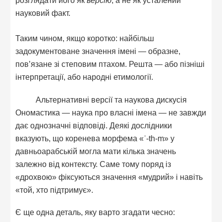
розглядати його як
версію
, а не як усталений
науковий факт.
Таким чином, якщо коротко: найбільш
задокументоване значення імені — образне,
пов’язане зі степовим птахом. Решта — або пізніші
інтерпретації, або народні етимології.
Альтернативні версії та наукова дискусія
Ономастика — наука про власні імена — не завжди
дає однозначні відповіді. Деякі дослідники
вказують, що коренева морфема «ʿ-th-m» у
давньоарабській могла мати кілька значень
залежно від контексту. Саме тому поряд із
«дрохвою» фіксуються значення «мудрий» і навіть
«той, хто підтримує».
Є ще одна деталь, яку варто згадати чесно: