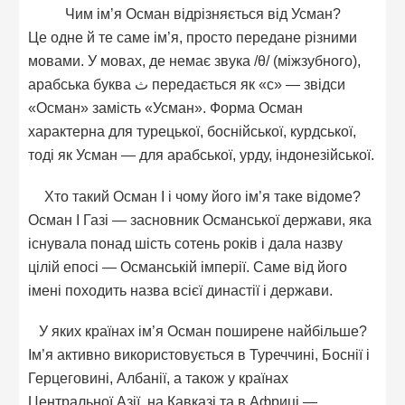
Чим ім’я Осман відрізняється від Усман?
Це одне й те саме ім’я, просто передане різними
мовами. У мовах, де немає звука /θ/ (міжзубного),
арабська буква ث передається як «с» — звідси
«Осман» замість «Усман». Форма Осман
характерна для турецької, боснійської, курдської,
тоді як Усман — для арабської, урду, індонезійської.
Хто такий Осман I і чому його ім’я таке відоме?
Осман I Газі — засновник Османської держави, яка
існувала понад шість сотень років і дала назву
цілій епосі — Османській імперії. Саме від його
імені походить назва всієї династії і держави.
У яких країнах ім’я Осман поширене найбільше?
Ім’я активно використовується в Туреччині, Боснії і
Герцеговині, Албанії, а також у країнах
Центральної Азії, на Кавказі та в Африці —