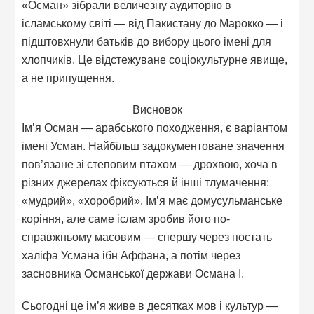
«Осман» зібрали величезну аудиторію в
ісламському світі — від Пакистану до Марокко — і
підштовхнули батьків до вибору цього імені для
хлопчиків. Це відстежуване соціокультурне явище,
а не припущення.
Висновок
Ім’я Осман — арабського походження, є варіантом
імені Усман. Найбільш задокументоване значення
пов’язане зі степовим птахом — дрохвою, хоча в
різних джерелах фіксуються й інші тлумачення:
«мудрий», «хоробрий». Ім’я має домусульманське
коріння, але саме іслам зробив його по-
справжньому масовим — спершу через постать
халіфа Усмана ібн Аффана, а потім через
засновника Османської держави Османа I.
Сьогодні це ім’я живе в десятках мов і культур —