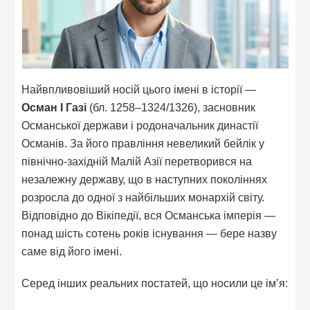
Найвпливовіший носій цього імені в історії —
Осман I Газі
(бл. 1258–1324/1326), засновник
Османської держави і родоначальник династії
Османів. За його правління невеликий бейлік у
північно-західній Малій Азії перетворився на
незалежну державу, що в наступних поколіннях
розросла до одної з найбільших монархій світу.
Відповідно до Вікіпедії, вся Османська імперія —
понад шість сотень років існування — бере назву
саме від його імені.
Серед інших реальних постатей, що носили це ім’я: