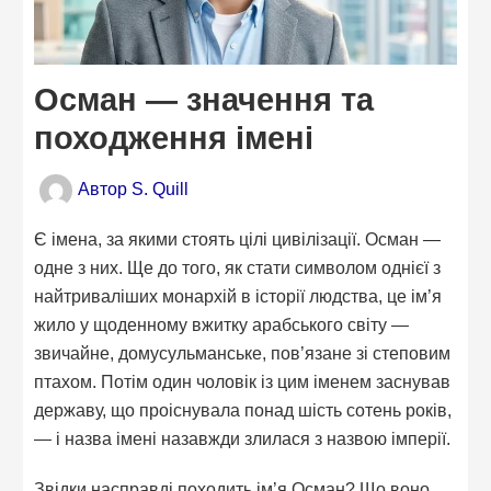
Осман — значення та
походження імені
Автор
S. Quill
Є імена, за якими стоять цілі цивілізації. Осман —
одне з них. Ще до того, як стати символом однієї з
найтриваліших монархій в історії людства, це ім’я
жило у щоденному вжитку арабського світу —
звичайне, домусульманське, пов’язане зі степовим
птахом. Потім один чоловік із цим іменем заснував
державу, що проіснувала понад шість сотень років,
— і назва імені назавжди злилася з назвою імперії.
Звідки насправді походить ім’я Осман? Що воно