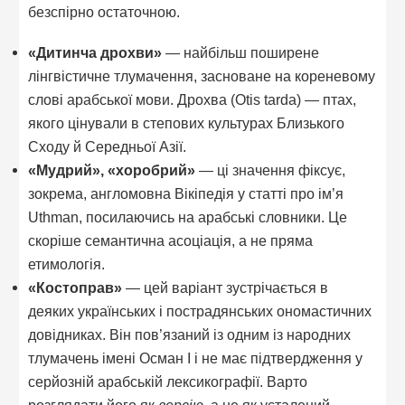
безспірно остаточною.
«Дитинча дрохви»
— найбільш поширене
лінгвістичне тлумачення, засноване на кореневому
слові арабської мови. Дрохва (Otis tarda) — птах,
якого цінували в степових культурах Близького
Сходу й Середньої Азії.
«Мудрий», «хоробрий»
— ці значення фіксує,
зокрема, англомовна Вікіпедія у статті про ім’я
Uthman, посилаючись на арабські словники. Це
скоріше семантична асоціація, а не пряма
етимологія.
«Костоправ»
— цей варіант зустрічається в
деяких українських і пострадянських ономастичних
довідниках. Він пов’язаний із одним із народних
тлумачень імені Осман I і не має підтвердження у
серйозній арабській лексикографії. Варто