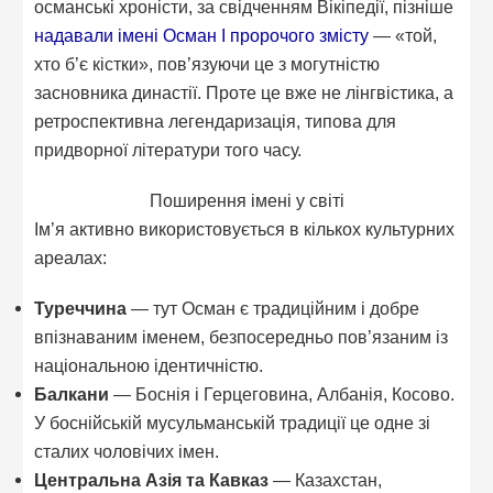
османські хроністи, за свідченням Вікіпедії, пізніше
надавали імені Осман I пророчого змісту
— «той,
хто б’є кістки», пов’язуючи це з могутністю
засновника династії. Проте це вже не лінгвістика, а
ретроспективна легендаризація, типова для
придворної літератури того часу.
Поширення імені у світі
Ім’я активно використовується в кількох культурних
ареалах:
Туреччина
— тут Осман є традиційним і добре
впізнаваним іменем, безпосередньо пов’язаним із
національною ідентичністю.
Балкани
— Боснія і Герцеговина, Албанія, Косово.
У боснійській мусульманській традиції це одне зі
сталих чоловічих імен.
Центральна Азія та Кавказ
— Казахстан,