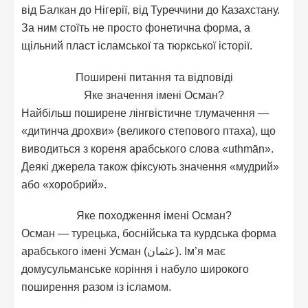
від Балкан до Нігерії, від Туреччини до Казахстану.
За ним стоїть не просто фонетична форма, а
щільний пласт ісламської та тюркської історії.
Поширені питання та відповіді
Яке значення імені Осман?
Найбільш поширене лінгвістичне тлумачення —
«дитинча дрохви» (великого степового птаха), що
виводиться з кореня арабського слова «uthmān».
Деякі джерела також фіксують значення «мудрий»
або «хоробрий».
Яке походження імені Осман?
Осман — турецька, боснійська та курдська форма
арабського імені Усман (عثمان). Ім’я має
домусульманське коріння і набуло широкого
поширення разом із ісламом.