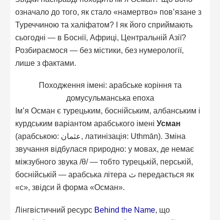
означало до того, як стало «намертво» пов’язане з
Туреччиною та халіфатом? І як його сприймають
сьогодні — в Боснії, Африці, Центральній Азії?
Розбираємося — без містики, без нумерології,
лише з фактами.
Походження імені: арабське коріння та
домусульманська епоха
Ім’я Осман є турецьким, боснійським, албанським і
курдським варіантом арабського імені
Усман
(арабською: عثمان, латинізація: Uthmān). Зміна
звучання відбулася природно: у мовах, де немає
міжзубного звука /θ/ — тобто турецькій, перській,
боснійській — арабська літера ث передається як
«с», звідси й форма «Осман».
Лінгвістичний ресурс
Behind the Name
, що