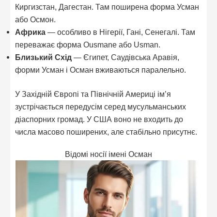
Киргизстан, Дагестан. Там поширена форма Усман
або Осмон.
Африка
— особливо в Нігерії, Гані, Сенегалі. Там
переважає форма Ousmane або Usman.
Близький Схід
— Єгипет, Саудівська Аравія,
форми Усман і Осман вживаються паралельно.
У Західній Європі та Північній Америці ім’я
зустрічається передусім серед мусульманських
діаспорних громад. У США воно не входить до
числа масово поширених, але стабільно присутнє.
Відомі носії імені Осман