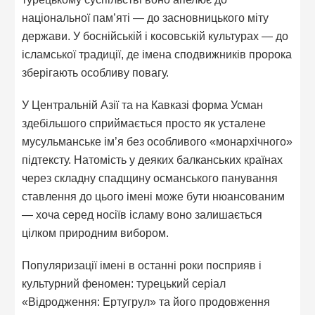
національної пам’яті — до засновницького міту
держави. У боснійській і косовській культурах — до
ісламської традиції, де імена сподвижників пророка
зберігають особливу повагу.
У Центральній Азії та на Кавказі форма Усман
здебільшого сприймається просто як усталене
мусульманське ім’я без особливого «монархічного»
підтексту. Натомість у деяких балканських країнах
через складну спадщину османського панування
ставлення до цього імені може бути нюансованим
— хоча серед носіїв ісламу воно залишається
цілком природним вибором.
Популяризації імені в останні роки посприяв і
культурний феномен: турецький серіал
«Відродження: Ертугрул» та його продовження