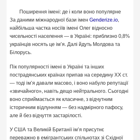
Поширення імені: де і коли воно популярне
За даними міжнародної бази імен
Genderize.io
,
найбільша частка носіїв імені Олег відносно
чисельності населення — в Україні: приблизно 0,8%
українців носять це ім’я. Далі йдуть Молдова та
Білорусь.
Пік популярності імені в Україні та інших
пострадянських країнах припав на середину XX ст.
— тоді ім’я давали масово, і воно набуло репутації
«звичайного», навіть дещо нейтрального. Сьогодні
воно сприймається як класичне, з відчутним
історичним відлунням — без надмірного пафосу,
але й без відчуття застарілості.
У США та Великій Британії ім’я присутнє
переважно в емігрантських спільнотах зі Східної