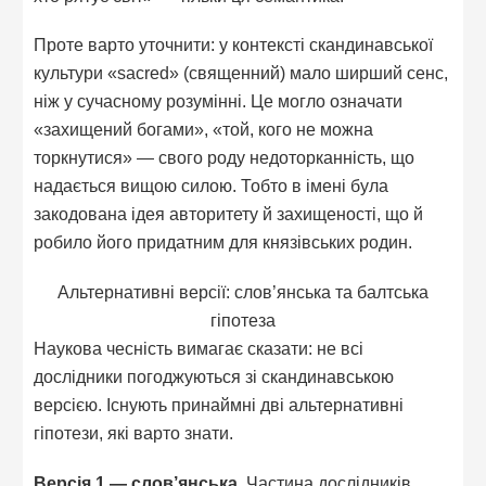
Проте варто уточнити: у контексті скандинавської
культури «sacred» (священний) мало ширший сенс,
ніж у сучасному розумінні. Це могло означати
«захищений богами», «той, кого не можна
торкнутися» — свого роду недоторканність, що
надається вищою силою. Тобто в імені була
закодована ідея авторитету й захищеності, що й
робило його придатним для князівських родин.
Альтернативні версії: слов’янська та балтська
гіпотеза
Наукова чесність вимагає сказати: не всі
дослідники погоджуються зі скандинавською
версією. Існують принаймні дві альтернативні
гіпотези, які варто знати.
Версія 1 — слов’янська.
Частина дослідників