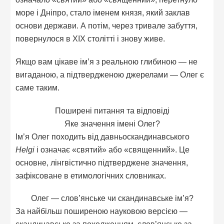
море і Дніпро, стало іменем князя, який заклав
основи держави. А потім, через тривале забуття,
повернулося в XIX столітті і знову живе.
Якщо вам цікаве ім’я з реальною глибиною — не
вигаданою, а підтвердженою джерелами — Олег є
саме таким.
Поширені питання та відповіді
Яке значення імені Олег?
Ім’я Олег походить від давньоскандинавського
Helgi
і означає «святий» або «священний». Це
основне, лінгвістично підтверджене значення,
зафіксоване в етимологічних словниках.
Олег — слов’янське чи скандинавське ім’я?
За найбільш поширеною науковою версією —