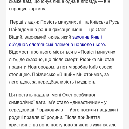
скаже вам, що існує лише одна відповідь — він
спрощує картину.
Перші згадки: Повість минулих літ та Київська Русь
Найвідоміша рання фіксація імені — це Олег
Віщий, варязький князь, який
захопив Київ і
об’єднав слов’янські племена навколо нього
.
Відомості про нього містяться в «Повісті минулих
літ», де сказано, що після смерті Рюрика він став
правити Новгородом, а потім зробив Київ своєю
столицею. Прізвисько «Віщий» він отримав, за
легендою, за передбачливість і мудрість.
Ця постать надала імені Олег особливої
символічної ваги. Ім’я стало «династичним» у
середовищі Рюриковичів — його носили нащадки і
родичі правлячої родини. Після прийняття
християнства воно поступово зникло з ужитку, але