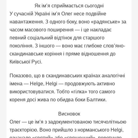
Як ім’я сприймається сьогодні
У сучасній Україні ім’я Олег несе подвійне
навантаження. З одного боку, воно «радянське» за
часом масового поширення — і це накладає
певний соціальний відтінок для старшого
покоління. З іншого — воно має глибоке слов’яно-
скандинавське коріння і пряме відношення до
Київської Русі.
Показово, що в скандинавських країнах аналогічні
імена — Helge, Helgi — продовжують активно
використовуватися. Тобто «гілка» того самого
кореня досі жива по обидва боки Балтики.
Висновок
Олег — це ім’я з задокументованою тисячолітньою
траєкторією. Воно прийшло з норманського Helgi,
означало «святий» або «священний», перетнуло