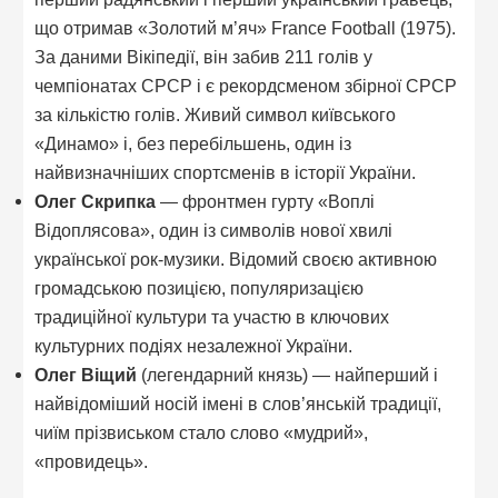
що отримав «Золотий м’яч» France Football (1975).
За даними Вікіпедії, він забив 211 голів у
чемпіонатах СРСР і є рекордсменом збірної СРСР
за кількістю голів. Живий символ київського
«Динамо» і, без перебільшень, один із
найвизначніших спортсменів в історії України.
Олег Скрипка
— фронтмен гурту «Воплі
Відоплясова», один із символів нової хвилі
української рок-музики. Відомий своєю активною
громадською позицією, популяризацією
традиційної культури та участю в ключових
культурних подіях незалежної України.
Олег Віщий
(легендарний князь) — найперший і
найвідоміший носій імені в слов’янській традиції,
чиїм прізвиськом стало слово «мудрий»,
«провидець».