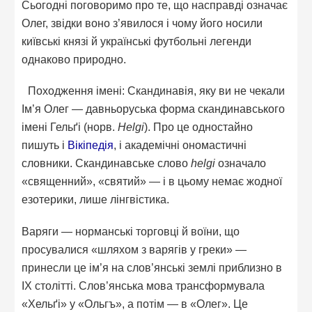
Сьогодні поговоримо про те, що насправді означає
Олег, звідки воно з’явилося і чому його носили
київські князі й українські футбольні легенди
однаково природно.
Походження імені: Скандинавія, яку ви не чекали
Ім’я Олег — давньоруська форма скандинавського
імені Гельґі (норв.
Helgi
). Про це одностайно
пишуть і
Вікіпедія
, і академічні ономастичні
словники. Скандинавське слово
helgi
означало
«священний», «святий» — і в цьому немає жодної
езотерики, лише лінгвістика.
Варяги — норманські торговці й воїни, що
просувалися «шляхом з варягів у греки» —
принесли це ім’я на слов’янські землі приблизно в
IX столітті. Слов’янська мова трансформувала
«Хельґі» у «Ольгъ», а потім — в «Олег». Це