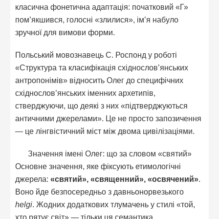
класична фонетична адаптація: початковий «Г»
пом’якшився, голосні «злилися», ім’я набуло
зручної для вимови форми.
Польський мовознавець С. Роспонд у роботі
«Структура та класифікація східнослов’янських
антропонімів» відносить Олег до специфічних
східнослов’янських іменних архетипів,
стверджуючи, що деякі з них «підтверджуються
античними джерелами». Це не просто запозичення
— це лінгвістичний міст між двома цивілізаціями.
Значення імені Олег: що за словом «святий»
Основне значення, яке фіксують етимологічні
джерела:
«святий», «священний», «освячений»
.
Воно йде безпосередньо з давньонорвезького
helgi
. Жодних додаткових тлумачень у стилі «той,
хто рятує світ» — тільки ця семантика.