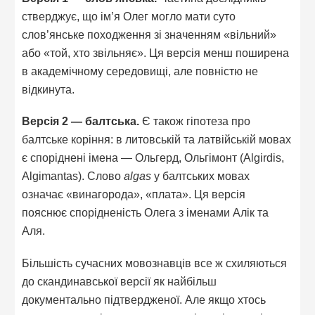
стверджує, що ім’я Олег могло мати суто
слов’янське походження зі значенням «вільний»
або «той, хто звільняє». Ця версія менш поширена
в академічному середовищі, але повністю не
відкинута.
Версія 2 — балтська.
Є також гіпотеза про
балтське коріння: в литовській та латвійській мовах
є споріднені імена — Ольгерд, Ольгімонт (Algirdis,
Algimantas). Слово
algas
у балтських мовах
означає «винагорода», «плата». Ця версія
пояснює спорідненість Олега з іменами Алік та
Аля.
Більшість сучасних мовознавців все ж схиляються
до скандинавської версії як найбільш
документально підтвердженої. Але якщо хтось