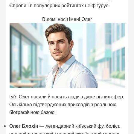
Європи і в популярних рейтингах не фігурує.
Відомі носії імені Олег
Ім’я Олег носили й носять люди з дуже різних сфер.
Ось кілька підтверджених прикладів з реальною
біографічною базою:
Олег Блохін
— легендарний київський футболіст,
перший радянський і перший український гравець,