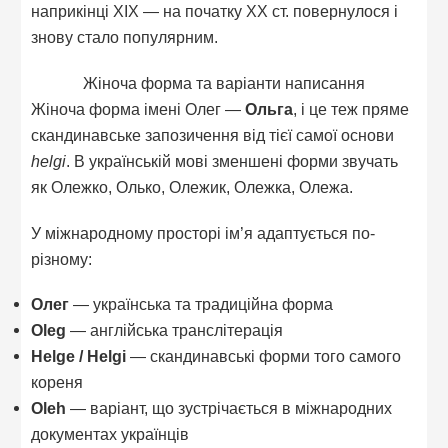
наприкінці XIX — на початку XX ст. повернулося і
знову стало популярним.
Жіноча форма та варіанти написання
Жіноча форма імені Олег —
Ольга
, і це теж пряме
скандинавське запозичення від тієї самої основи
helgi
. В українській мові зменшені форми звучать
як Олежко, Олько, Олежик, Олежка, Олежа.
У міжнародному просторі ім’я адаптується по-
різному:
Олег
— українська та традиційна форма
Oleg
— англійська транслітерація
Helge / Helgi
— скандинавські форми того самого
кореня
Oleh
— варіант, що зустрічається в міжнародних
документах українців