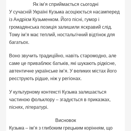
Як ім’я сприймається сьогодні
У сучасній Україні Кузьма асоціюється насамперед
із Андрієм Кузьменком. Його пісні, гумор і
громадянська позиція залишили яскравий слід.
Тому ім’я має теплий, ностальгічний відтінок для
багатьох.
Воно звучить традиційно, навіть старомодно, але
саме це приваблює батьків, які шукають рідкісне,
автентичне українське ім’я. У великих містах його
реєструють рідше, ніж у регіонах.
У культурному контексті Кузьма залишається
частиною фольклору – згадується в приказках,
піснях, літературі.
Висновок
Кузьма – ім’я з глибоким грецьким корінням, що