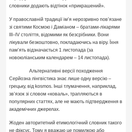
словники додають відтінок «прикрашений».
У православній традиції ім’я нерозривно пов’язане
зі святими Космою і Даміаном – братами-лікарями
III–IV століття, відомими як безсрібники. Вони
лікували безкоштовно, покладаючись на віру. Їхня
пам’ять відзначається 1 листопада (за
новоюліанським календарем – 14 листопада).
Альтернативні версії походження
Серйозна лінгвістика знає лише одну версію –
грецьку, від kosmos. Інші тлумачення, наприклад,
зв’язок зі словом «коваль», трапляються в
популярних статтях, але не мають підтвердження в
академічних джерелах.
Жоден авторитетний етимологічний словник такого
не фіксує. Тому я вважаю це помилкою або