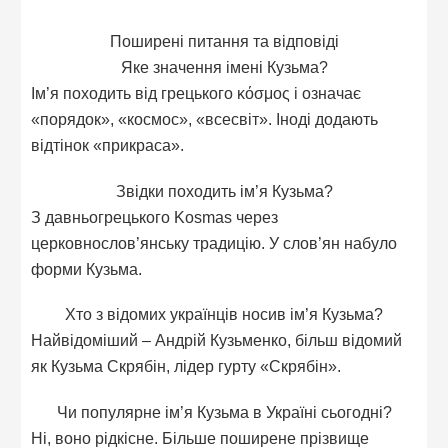
Поширені питання та відповіді
Яке значення імені Кузьма?
Ім’я походить від грецького κόσμος і означає
«порядок», «космос», «всесвіт». Іноді додають
відтінок «прикраса».
Звідки походить ім’я Кузьма?
З давньогрецького Kosmas через
церковнослов’янську традицію. У слов’ян набуло
форми Кузьма.
Хто з відомих українців носив ім’я Кузьма?
Найвідоміший – Андрій Кузьменко, більш відомий
як Кузьма Скрябін, лідер гурту «Скрябін».
Чи популярне ім’я Кузьма в Україні сьогодні?
Ні, воно рідкісне. Більше поширене прізвище