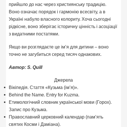
прийшло до нас через християнську традицію.
Воно означає порядок і гармонію всесвіту, а в
Україні набуло власного колориту. Хоча сьогодні
рідкісне, воно зберігає історичну цінність і асоціації
з видатними постатями.
Якщо ви розглядаєте це ім’я для дитини – воно
точно не загубиться серед тисяч однакових.
Автор: S. Quill
Джерела
Вікіпедія. Стаття «Кузьма (ім’я)».
Behind the Name. Entry for Kuzma.
Етимологічний словник української мови (Горох).
Запис про Кузьма.
Православний церковний календар (пам’ять
святих Косми і Даміана).