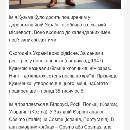
Ім’я Кузьма було досить поширеним у
дореволюційній Україні, особливо в сільській
місцевості. Воно входило до календарних імен,
пов’язаних зі святими.
Сьогодні в Україні воно рідкісне. За даними
реєстрів, у повоєнні роки (наприклад, 1947)
Кузьмою називали більше хлопчиків, ніж зараз.
Нині – до кількох сотень носіїв по країні. Прізвище
Кузьменко, утворене від цього імені, набагато
поширеніше – понад 35 тисяч осіб.
Ім’я трапляється в Білорусі, Росії, Польщі (Kosma),
Угорщині (Kozma). У Західній Європі аналог –
Cosimo (Італія) чи Cosme (Іспанія, Португалія). В
англомовних країнах – Cosmo або Cosmas, але