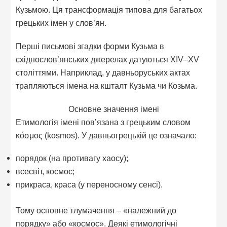
Кузьмою. Ця трансформація типова для багатьох
грецьких імен у слов’ян.
Перші письмові згадки форми Кузьма в
східнослов’янських джерелах датуються XIV–XV
століттями. Наприклад, у давньоруських актах
трапляються імена на кшталт Кузьма чи Козьма.
Основне значення імені
Етимологія імені пов’язана з грецьким словом
κόσμος (kosmos). У давньогрецькій це означало:
порядок (на противагу хаосу);
всесвіт, космос;
прикраса, краса (у переносному сенсі).
Тому основне тлумачення – «належний до
порядку» або «космос». Деякі етимологічні