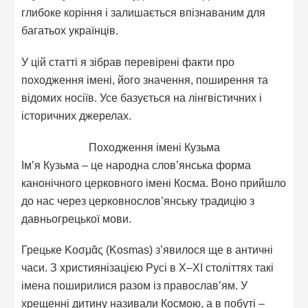
глибоке коріння і залишається впізнаваним для
багатьох українців.
У цій статті я зібрав перевірені факти про
походження імені, його значення, поширення та
відомих носіїв. Усе базується на лінгвістичних і
історичних джерелах.
Походження імені Кузьма
Ім’я Кузьма – це народна слов’янська форма
канонічного церковного імені Косма. Воно прийшло
до нас через церковнослов’янську традицію з
давньогрецької мови.
Грецьке Κοσμᾶς (Kosmas) з’явилося ще в античні
часи. З християнізацією Русі в X–XI століттях такі
імена поширилися разом із православ’ям. У
хрещенні дитину називали Космою, а в побуті –