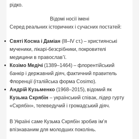
рідко.
Відомі носії імені
Серед реальних історичних і сучасних постатей:
Святі Косма і Даміан
(III–IV ст.) – християнські
мученики, лікарі-безсрібники, покровителі
медицини в православ’ї.
Козімо Медічі
(1389–1464) – флорентійський
банкір і державний діяч, фактичний правитель
Флоренції (італійська форма Cosimo).
Андрій Кузьменко
(1968–2015), відомий як
Кузьма Скрябін
– український співак, лідер гурту
«Скрябін», телеведучий і громадський діяч.
В Україні саме Кузьма Скрябін зробив ім’я
впізнаваним для молодших поколінь.