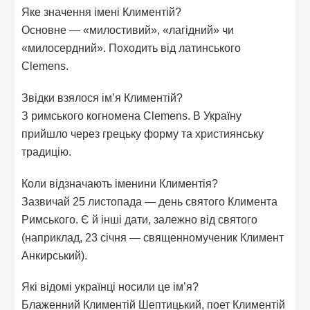
Яке значення імені Климентій?
Основне — «милостивий», «лагідний» чи
«милосердний». Походить від латинського
Clemens.
Звідки взялося ім’я Климентій?
З римського когномена Clemens. В Україну
прийшло через грецьку форму та християнську
традицію.
Коли відзначають іменини Климентія?
Зазвичай 25 листопада — день святого Климента
Римського. Є й інші дати, залежно від святого
(наприклад, 23 січня — священномученик Климент
Анкирський).
Які відомі українці носили це ім’я?
Блаженний Климентій Шептицький, поет Климентій