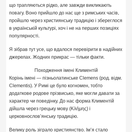
що трапляються рідко, але завжди викликають
повагу. Воно прийшло до нас ще з римських часів,
пройшло через християнську традицію і збереглося
в українській культурі, хоч і не на перших позиціях
популярності.
Я зібрав тут усе, що вдалося перевірити в надійних
джерелах. Жодних прикрас — тільки факти.
Походження імені Климентій
Корінь імені — пізньолатинське Clemens (род. відм.
Clementis). У Римі це було когномен, тобто
додаткове родове прізвисько, яке могли давати за
характер чи поведінку. До нас форма Климентій
дійшла через грецьку мову (Κλήμης) і
церковнослов’янську традицію.
Велику роль зіграло християнство. Ім’я стало