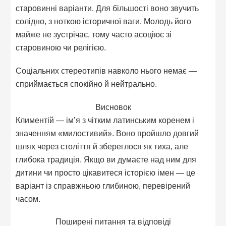
старовинні варіанти. Для більшості воно звучить
солідно, з ноткою історичної ваги. Молодь його
майже не зустрічає, тому часто асоціює зі
старовиною чи релігією.
Соціальних стереотипів навколо нього немає —
сприймається спокійно й нейтрально.
Висновок
Климентій — ім’я з чітким латинським коренем і
значенням «милостивий». Воно пройшло довгий
шлях через століття й збереглося як тиха, але
глибока традиція. Якщо ви думаєте над ним для
дитини чи просто цікавитеся історією імен — це
варіант із справжньою глибиною, перевірений
часом.
Поширені питання та відповіді