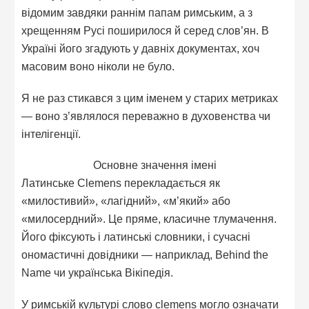
відомим завдяки раннім папам римським, а з
хрещенням Русі поширилося й серед слов’ян. В
Україні його згадують у давніх документах, хоч
масовим воно ніколи не було.
Я не раз стикався з цим іменем у старих метриках
— воно з’являлося переважно в духовенства чи
інтелігенції.
Основне значення імені
Латинське Clemens перекладається як
«милостивий», «лагідний», «м’який» або
«милосердний». Це пряме, класичне тлумачення.
Його фіксують і латинські словники, і сучасні
ономастичні довідники — наприклад, Behind the
Name чи українська Вікіпедія.
У римській культурі слово clemens могло означати