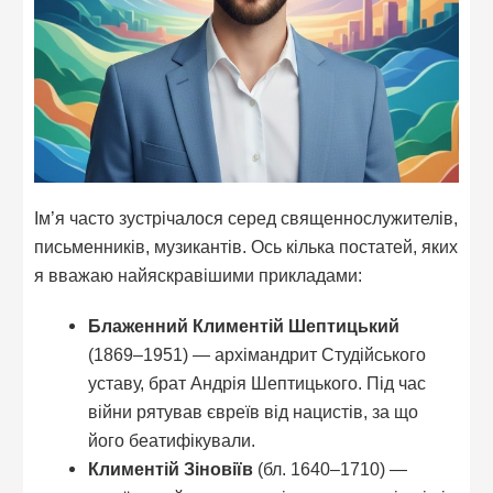
Ім’я часто зустрічалося серед священнослужителів,
письменників, музикантів. Ось кілька постатей, яких
я вважаю найяскравішими прикладами:
Блаженний Климентій Шептицький
(1869–1951) — архімандрит Студійського
уставу, брат Андрія Шептицького. Під час
війни рятував євреїв від нацистів, за що
його беатифікували.
Климентій Зіновіїв
(бл. 1640–1710) —