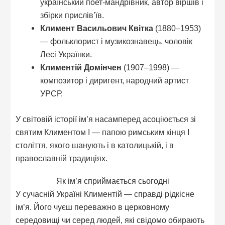
український поет-мандрівник, автор віршів і
збірки прислів’їв.
Климент Васильович Квітка
(1880–1953)
— фольклорист і музикознавець, чоловік
Лесі Українки.
Климентій Домінчен
(1907–1998) —
композитор і диригент, народний артист
УРСР.
У світовій історії ім’я насамперед асоціюється зі
святим Климентом I — папою римським кінця I
століття, якого шанують і в католицькій, і в
православній традиціях.
Як ім’я сприймається сьогодні
У сучасній Україні Климентій — справді рідкісне
ім’я. Його чуєш переважно в церковному
середовищі чи серед людей, які свідомо обирають