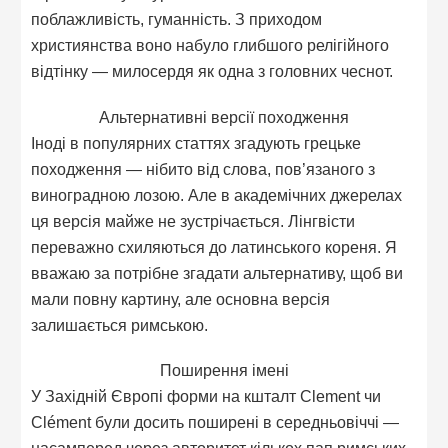
поблажливість, гуманність. З приходом
християнства воно набуло глибшого релігійного
відтінку — милосердя як одна з головних чеснот.
Альтернативні версії походження
Іноді в популярних статтях згадують грецьке
походження — нібито від слова, пов’язаного з
виноградною лозою. Але в академічних джерелах
ця версія майже не зустрічається. Лінгвісти
переважно схиляються до латинського кореня. Я
вважаю за потрібне згадати альтернативу, щоб ви
мали повну картину, але основна версія
залишається римською.
Поширення імені
У Західній Європі форми на кшталт Clement чи
Clément були досить поширені в середньовіччі —