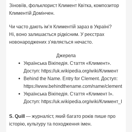
Зіновіїв, фольклорист Климент Квітка, композитор
Климентій Домінчен.
Чи часто дають ім’я Климентій зараз в Україні?
Ні, воно залишається рідкісним. У реєстрах
новонароджених з’являється нечасто.
Джерела
Українська Вікіпедія. Стаття «Климент».
Доступ: https://uk.wikipedia.org/wiki/Климент
Behind the Name. Entry for Clement. Доступ:
https://www.behindthename.com/name/clement
Українська Вікіпедія. Стаття «Климент I».
Доступ: https://uk.wikipedia.org/wiki/Климент_I
S. Quill
— журналіст, який багато років пише про
історію, культуру та походження імен.