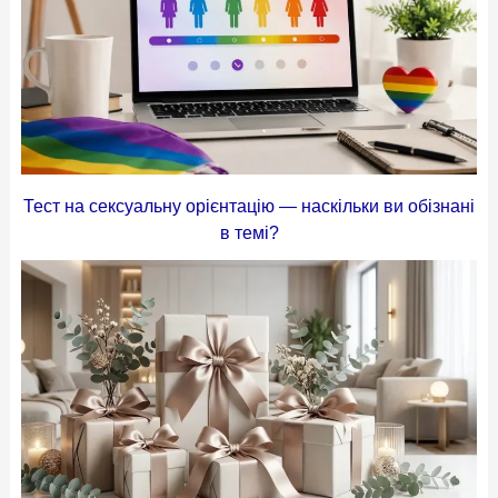
Тест на сексуальну орієнтацію — наскільки ви обізнані
в темі?