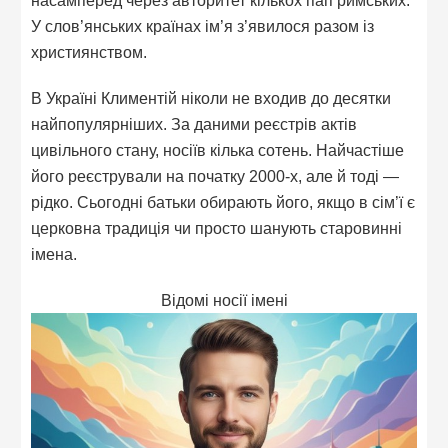
насамперед через авторитет кількох пап римських.
У слов’янських країнах ім’я з’явилося разом із
християнством.
В Україні Климентій ніколи не входив до десятки
найпопулярніших. За даними реєстрів актів
цивільного стану, носіїв кілька сотень. Найчастіше
його реєстрували на початку 2000-х, але й тоді —
рідко. Сьогодні батьки обирають його, якщо в сім’ї є
церковна традиція чи просто шанують старовинні
імена.
Відомі носії імені