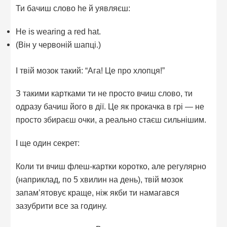
Ти бачиш слово he й уявляєш:
He is wearing a red hat.
(Він у червоній шапці.)
І твій мозок такий: “Ага! Це про хлопця!”
З такими картками ти не просто вчиш слово, ти
одразу бачиш його в дії. Це як прокачка в грі — не
просто збираєш очки, а реально стаєш сильнішим.
І ще один секрет:
Коли ти вчиш флеш-картки коротко, але регулярно
(наприклад, по 5 хвилин на день), твій мозок
запам’ятовує краще, ніж якби ти намагався
зазубрити все за годину.