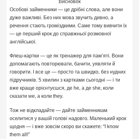
Висновок
Особові займенники — це дрібні слова, але вони
дуже важливі. Без них мова звучить дивно, а
речення стають громіздкими. Саме тому вивчити їх
— це перший крок до справжньої розмовної
англійської.
Флеш-картки — це як тренажер для пам’яті. Вони
допомагають повторювати, бачити, уявляти й
говорити. І все це — просто та швидко, без нудних
підручників. 5 хвилин з картками сьогодні — і ти
вже краще орієнтуєшся, де he, а де she, коли
сказати we, а коли they.
Тож не відкладайте — дайте займенникам
оселитися у вашій голові надовго. Маленький крок
щодня — і вже зовсім скоро ви скажете: “I know
them all!”