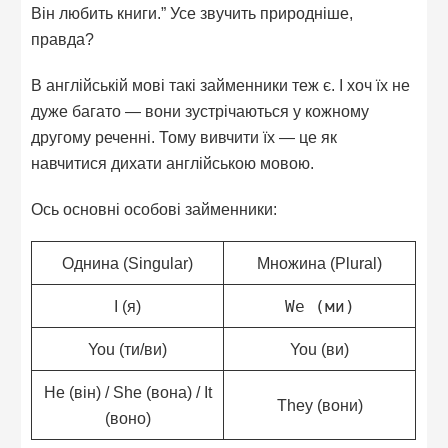
Він любить книги.” Усе звучить природніше,
правда?
В англійській мові такі займенники теж є. І хоч їх не
дуже багато — вони зустрічаються у кожному
другому реченні. Тому вивчити їх — це як
навчитися дихати англійською мовою.
Ось основні особові займенники:
Однина (Singular)
Множина (Plural)
I (я)
We (ми)
You (ти/ви)
You (ви)
He (він) / She (вона) / It
They (вони)
(воно)