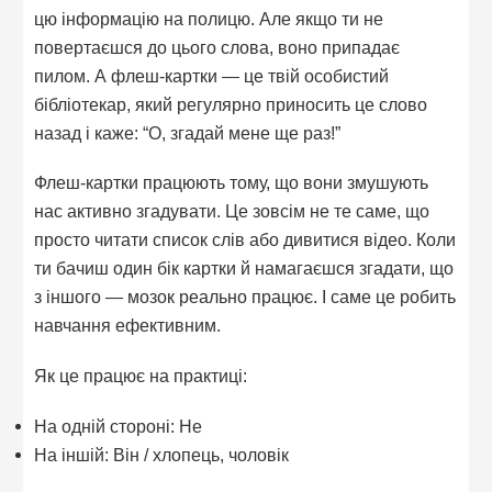
цю інформацію на полицю. Але якщо ти не
повертаєшся до цього слова, воно припадає
пилом. А флеш-картки — це твій особистий
бібліотекар, який регулярно приносить це слово
назад і каже: “О, згадай мене ще раз!”
Флеш-картки працюють тому, що вони змушують
нас активно згадувати. Це зовсім не те саме, що
просто читати список слів або дивитися відео. Коли
ти бачиш один бік картки й намагаєшся згадати, що
з іншого — мозок реально працює. І саме це робить
навчання ефективним.
Як це працює на практиці:
На одній стороні: He
На іншій: Він / хлопець, чоловік