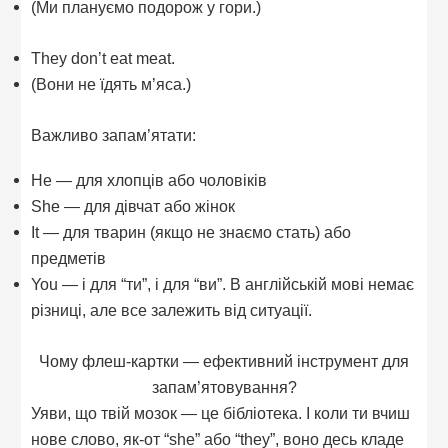
(Ми плануємо подорож у гори.)
They don’t eat meat.
(Вони не їдять м’яса.)
Важливо запам’ятати:
He — для хлопців або чоловіків
She — для дівчат або жінок
It — для тварин (якщо не знаємо стать) або
предметів
You — і для “ти”, і для “ви”. В англійській мові немає
різниці, але все залежить від ситуації.
Чому флеш-картки — ефективний інструмент для
запам’ятовування?
Уяви, що твій мозок — це бібліотека. І коли ти вчиш
нове слово, як-от “she” або “they”, воно десь кладе