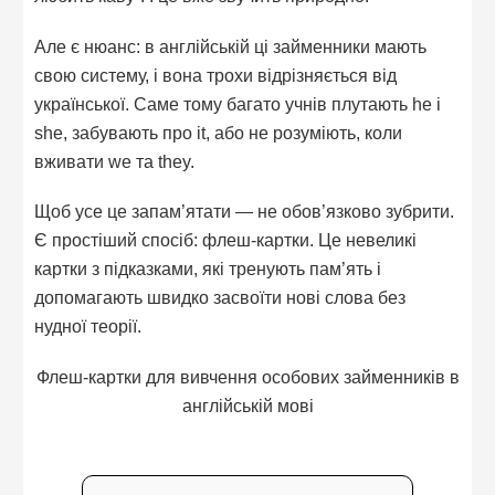
Але є нюанс: в англійській ці займенники мають
свою систему, і вона трохи відрізняється від
української. Саме тому багато учнів плутають he і
she, забувають про it, або не розуміють, коли
вживати we та they.
Щоб усе це запам’ятати — не обов’язково зубрити.
Є простіший спосіб: флеш-картки. Це невеликі
картки з підказками, які тренують пам’ять і
допомагають швидко засвоїти нові слова без
нудної теорії.
Флеш-картки для вивчення особових займенників в
англійській мові