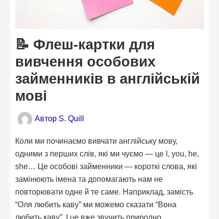
📝 Флеш-картки для
вивчення особових
займенників в англійській
мові
Автор
S. Quill
Коли ми починаємо вивчати англійську мову,
одними з перших слів, які ми чуємо — це I, you, he,
she… Це особові займенники — короткі слова, які
замінюють імена та допомагають нам не
повторювати одне й те саме. Наприклад, замість
“Оля любить каву” ми можемо сказати “Вона
любить каву”. І це вже звучить природно.