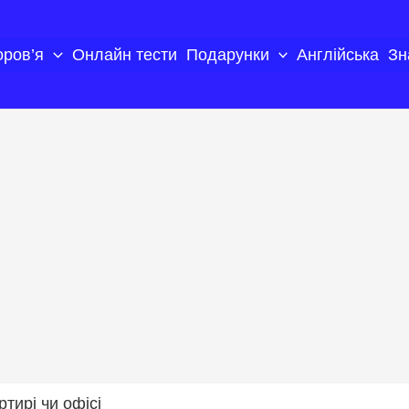
оров’я
Онлайн тести
Подарунки
Англійська
Зн
ртирі чи офісі