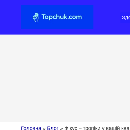
Перейти
до
Зд
вмісту
Головна
»
Блог
»
Фікус – тропіки у вашій ква