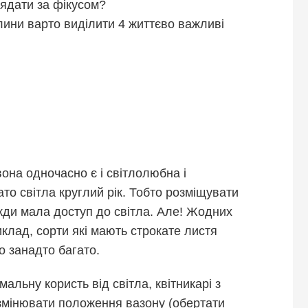
ядати за фікусом?
слини варто виділити 4 життєво важливі
вона одночасно є і світлолюбна і
то світла круглий рік. Тобто розміщувати
жди мала доступ до світла. Але! Жодних
клад, сорти які мають строкате листя
о занадто багато.
льну користь від світла, квітникарі з
змінювати положення вазону (обертати