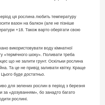
 період ця рослина любить температуру
сити вазон на балкон (але не пізніше
ератури +18. Також варто оберігати свою
жано використовувати воду кімнатної
у «термічного шоку». Поливати треба
цес що не залити грунт. Оскільки рослина
ійна. Та це не привід заливати квітку. Краще
 Цього буде достатньо.
во для зелених рослин в період з березня
ти за «дозуванням», бо занадто багато
дити рослині.