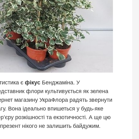
тистика є
фікус
Бенджаміна. У
едставник флори культивується як зелена
тернет магазину УкраФлора радять звернути
гу. Вона ідеально впишеться у будь-яке
’єру розкішності та екзотичності. А ще цю
 презент нікого не залишить байдужим.