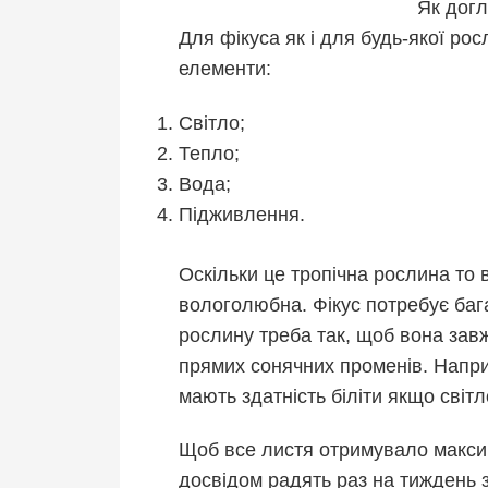
Як догл
Для фікуса як і для будь-якої ро
елементи:
Світло;
Тепло;
Вода;
Підживлення.
Оскільки це тропічна рослина то 
вологолюбна. Фікус потребує бага
рослину треба так, щоб вона зав
прямих сонячних променів. Напри
мають здатність біліти якщо світл
Щоб все листя отримувало максима
досвідом радять раз на тиждень 