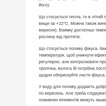
його).
Що стосується тепла, то в літній
вище за +22°C. Можна також вино
вересня). Взимку достатньо темп
рослину від протягів.
Що стосується поливу фікуса, ба
температури, щоб уникнути ефект
регулярно, але контролювати про
тропічна, волога їй потрібна пост
щодня обприскуйте листя фікуса.
У воду для поливу додають добри
по вересень. Але треба слідкува
поживних елементів можуть зашко