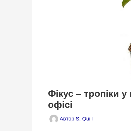
Фікус – тропіки у
офісі
Автор
S. Quill