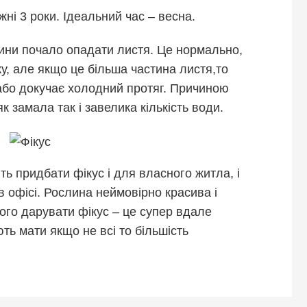
ні 3 роки. Ідеальний час – весна.
лини почало опадати листя. Це нормально,
у, але якщо це більша частина листя,то
 або докучає холодний протяг. Причиною
 замала так і завелика кількість води.
ь придбати фікус і для власного житла, і
 офісі. Рослина неймовірно красива і
 того дарувати фікус – це супер вдале
ть мати якщо не всі то більшість