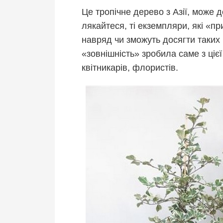
Це тропічне дерево з Азії, може д
лякайтеся, ті екземпляри, які «пр
навряд чи зможуть досягти таких
«зовнішність» зробила саме з ціє
квітникарів, флористів.