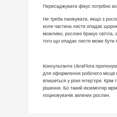
Пересаджувати фікус потрібно кож
Не треба панікувати, якщо з рос
коли частина листя опадає щорок
можливо, рослині бракує світла,
того що опадає листя може бути як
Консультанти UkraFlora пропонуют
для оформлення робочого місця в
впишеться у різні інтер’єри. Крім
рішення. Бо такий екземпляр мрію
поціновувачів зелених рослин.