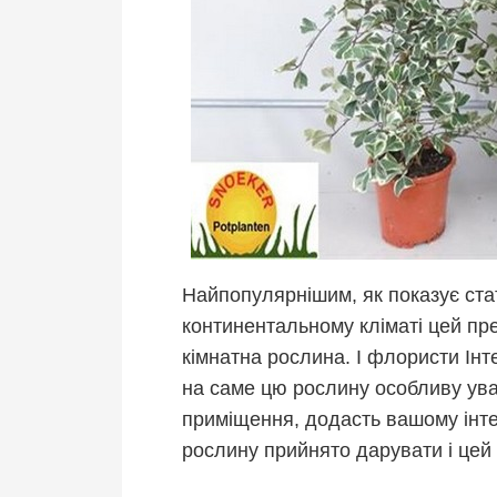
Найпопулярнішим, як показує ста
континентальному кліматі цей пр
кімнатна рослина. І флористи Ін
на саме цю рослину особливу ува
приміщення, додасть вашому інтер
рослину прийнято дарувати і цей