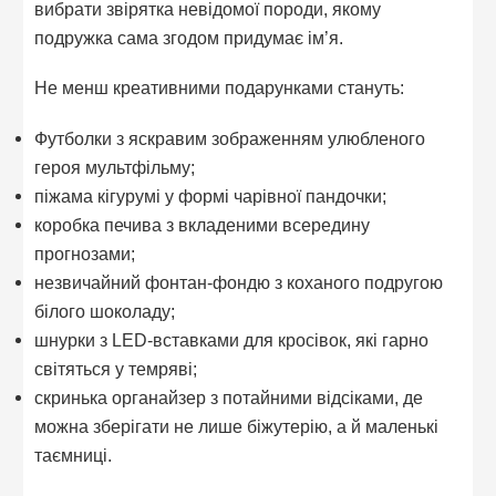
вибрати звірятка невідомої породи, якому
подружка сама згодом придумає ім’я.
Не менш креативними подарунками стануть:
Футболки з яскравим зображенням улюбленого
героя мультфільму;
піжама кігурумі у формі чарівної пандочки;
коробка печива з вкладеними всередину
прогнозами;
незвичайний фонтан-фондю з коханого подругою
білого шоколаду;
шнурки з LED-вставками для кросівок, які гарно
світяться у темряві;
скринька органайзер з потайними відсіками, де
можна зберігати не лише біжутерію, а й маленькі
таємниці.