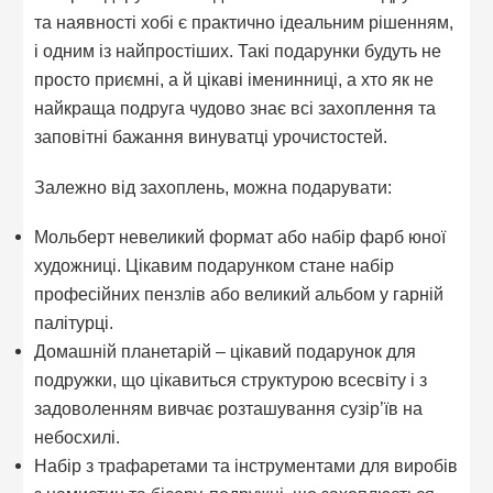
та наявності хобі є практично ідеальним рішенням,
і одним із найпростіших. Такі подарунки будуть не
просто приємні, а й цікаві іменинниці, а хто як не
найкраща подруга чудово знає всі захоплення та
заповітні бажання винуватці урочистостей.
Залежно від захоплень, можна подарувати:
Мольберт невеликий формат або набір фарб юної
художниці. Цікавим подарунком стане набір
професійних пензлів або великий альбом у гарній
палітурці.
Домашній планетарій – цікавий подарунок для
подружки, що цікавиться структурою всесвіту і з
задоволенням вивчає розташування сузір’їв на
небосхилі.
Набір з трафаретами та інструментами для виробів