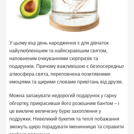
У цьому віці день народження є для дівчаток
найулюбленішим та найяскравішим святом,
наповненим очікуваннями сюрпризів та
подарунків. Причому важливішою є безпосередньо
атмосфера свята, переповнена позитивними
емоціями та щирими словами привітань від друзів.
Можна запакувати недорогий подарунок у гарну
обгортку, прикрасивши його розкішним бантом – і
це викличе величезну бурю захоплення у
подружки. Невеликий букетик та теплі побажання
зможуть щиро порадувати іменинницю та справити