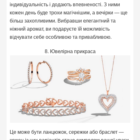
індивідуальність і додають впевненості. З ними
кожен день буде трохи магічнішим, а вечірки — ще
більш захопливими. Вибравши елегантний та
ніжний аромат, ви подаруєте їй можливість
відчувати себе особливою та привабливою.
8. Ювелірна прикраса
Це може бути ланцюжок, сережки або браслет —
кожен із цих варіантів стане символом вашої уваги