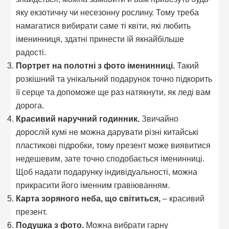
яку екзотичну чи несезонну рослину. Тому треба
намагатися вибирати саме ті квіти, які любить
іменинниця, здатні принести їй якнайбільше
радості.
Портрет на полотні з фото іменинниці.
Такий
розкішний та унікальний подарунок точно підкорить
її серце та допоможе ще раз натякнути, як леді вам
дорога.
Красивий наручний годинник.
Звичайно
дорослій кумі не можна дарувати різні китайські
пластикові підробки, тому презент може виявитися
недешевим, зате точно сподобається іменинниці.
Щоб надати подарунку індивідуальності, можна
прикрасити його іменним гравіюванням.
Карта зоряного неба, що світиться,
– красивий
презент.
Подушка з фото.
Можна вибрати гарну