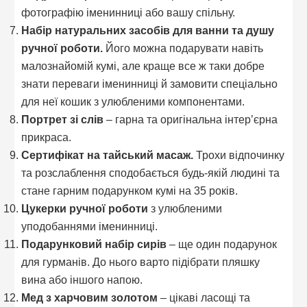
фотографію іменинниці або вашу спільну.
Набір натуральних засобів для ванни та душу
ручної роботи.
Його можна подарувати навіть
малознайомій кумі, але краще все ж таки добре
знати переваги іменинниці й замовити спеціально
для неї кошик з улюбленими компонентами.
Портрет зі слів
– гарна та оригінальна інтер’єрна
прикраса.
Сертифікат на тайський масаж.
Трохи відпочинку
та розслаблення сподобається будь-якій людині та
стане гарним подарунком кумі на 35 років.
Цукерки ручної роботи
з улюбленими
уподобаннями іменинниці.
Подарунковий набір сирів
– ще один подарунок
для гурманів. До нього варто підібрати пляшку
вина або іншого напою.
Мед з харчовим золотом
– цікаві ласощі та