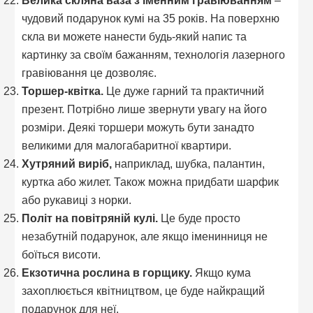
Велика скляна ваза з іменним гравіюванням
–
чудовий подарунок кумі на 35 років. На поверхню
скла ви можете нанести будь-який напис та
картинку за своїм бажанням, технологія лазерного
гравіювання це дозволяє.
Торшер-квітка.
Це дуже гарний та практичний
презент. Потрібно лише звернути увагу на його
розміри. Деякі торшери можуть бути занадто
великими для малогабаритної квартири.
Хутряний виріб,
наприклад, шубка, палантин,
куртка або жилет. Також можна придбати шарфик
або рукавиці з норки.
Політ на повітряній кулі.
Це буде просто
незабутній подарунок, але якщо іменинниця не
боїться висоти.
Екзотична рослина в горщику.
Якщо кума
захоплюється квітництвом, це буде найкращий
подарунок для неї.