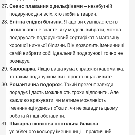
Сеанс плавання з дельфінами
– незабутній
подарунок для всіх, хто любить тварин.
Елітна спідня білизна.
Якщо ви сумніваєтеся в
розмірі або не знаєте, яку модель вибрати, можна
подарувати подарунковий сертифікат з магазину
хорошої нижньої білизни. Він дозволить іменинниці
самій вибрати собі ідеальний подарунок і точно не
розчарує.
Кавоварка.
Якщо ваша кума справжня кавоманка,
то таким подарунком ви її просто ощасливите.
Романтична подорож.
Такий презент завжди
порадує і дасть можливість трохи відпочити. Але
важливо врахувати, чи матиме можливість
іменинниці кудись поїхати, чи не завадить цьому
робота й інші обставини.
Шикарна шовкова постільна білизна
улюбленого кольору іменинниці – практичний