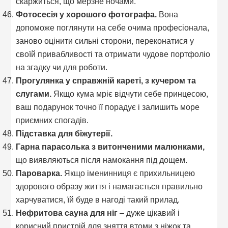
скаржиться, що мерзне ночами.
Фотосесія у хорошого фотографа.
Вона
допоможе поглянути на себе очима професіонала,
заново оцінити сильні сторони, переконатися у
своїй привабливості та отримати чудове портфоліо
на згадку чи для роботи.
Прогулянка у справжній кареті, з кучером та
слугами.
Якщо кума мріє відчути себе принцесою,
ваш подарунок точно її порадує і залишить море
приємних спогадів.
Підставка для біжутерії.
Гарна парасолька з витонченими малюнками,
що виявляються після намокання під дощем.
Пароварка.
Якщо іменинниця є прихильницею
здорового образу життя і намагається правильно
харчуватися, їй буде в нагоді такий прилад.
Нефритова сауна для ніг
– дуже цікавий і
корисний пристрій для зняття втоми з ніжок та