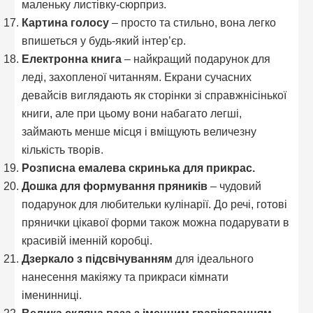
маленьку листівку-сюрприз.
Картина голосу
– просто та стильно, вона легко
впишеться у будь-який інтер’єр.
Електронна книга
– найкращий подарунок для
леді, захопленої читанням. Екрани сучасних
девайсів виглядають як сторінки зі справжнісінької
книги, але при цьому вони набагато легші,
займають менше місця і вміщують величезну
кількість творів.
Розписна емалева скринька для прикрас.
Дошка для формування пряників
– чудовий
подарунок для любительки кулінарії. До речі, готові
прянички цікавої форми також можна подарувати в
красивій іменній коробці.
Дзеркало з підсвічуванням
для ідеального
нанесення макіяжу та прикраси кімнати
іменинниці.