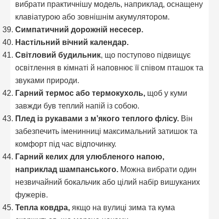
вибрати практичнішу модель, наприклад, оснащену
клавіатурою або зовнішнім акумулятором.
Симпатичний дорожній несесер.
Настільний вічний календар.
Світловий будильник
, що поступово підвищує
освітлення в кімнаті й наповнює її співом пташок та
звуками природи.
Гарний термос або термокухоль,
щоб у куми
завжди був теплий напій із собою.
Плед із рукавами з м’якого теплого флісу.
Він
забезпечить іменинниці максимальний затишок та
комфорт під час відпочинку.
Гарний келих для улюбленого напою,
наприклад шампанського.
Можна вибрати один
незвичайний бокальчик або цілий набір вишуканих
фужерів.
Тепла ковдра,
якщо на вулиці зима та кума