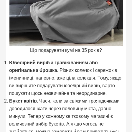
Що подарувати кумі на 35 років?
Ювелірний виріб з гравіюванням або
оригінальна брошка.
Різних колечок і сережок в
іменинниці, напевно, вже ціла колекція. Тому, якщо
ви вирішите подарувати ювелірний виріб, варто
пошукати щось незвичайне та неординарне.
Букет квітів.
Часи, коли за свіжими трояндочками
доводилося їхати через половину міста, давно
минули. Тепер у кожному квітковому магазині є
величезний вибір букетів. А якщо чогось не
знайдеться, можна замовити й вам привезуть будь-