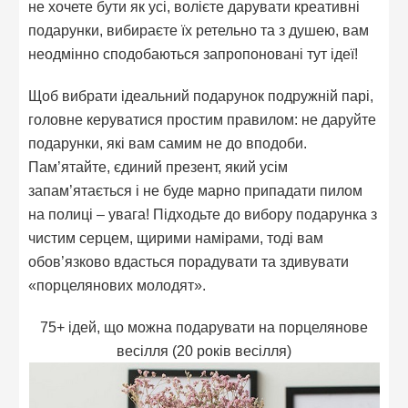
не хочете бути як усі, волієте дарувати креативні
подарунки, вибираєте їх ретельно та з душею, вам
неодмінно сподобаються запропоновані тут ідеї!
Щоб вибрати ідеальний подарунок подружній парі,
головне керуватися простим правилом: не даруйте
подарунки, які вам самим не до вподоби.
Пам’ятайте, єдиний презент, який усім
запам’ятається і не буде марно припадати пилом
на полиці – увага! Підходьте до вибору подарунка з
чистим серцем, щирими намірами, тоді вам
обов’язково вдасться порадувати та здивувати
«порцелянових молодят».
75+ ідей, що можна подарувати на порцелянове
весілля (20 років весілля)