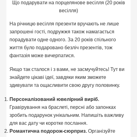
Що подарувати на порцелянове весілля (20 років
весілля)
На річницю весілля презенти вручають не лише
запрошені гості, подружжя також намагається
порадувати одне одного. За 20 років спільного
життя було подаровано безліч презентів, тож
фантазія може вичерпатися.
Якщо так сталося і з вами, не засмучуйтесь! Тут ви
знайдете цікаві ідеї, завдяки яким зможете
здивувати та ощасливити свою другу половинку.
Персоналізований ювелірний виріб.
Гравірування на браслеті, персні або запонках
зробить подарунок унікальним. Напишіть важливу
для вас дату чи коротке послання.
Романтична подорож-сюрприз.
Організуйте