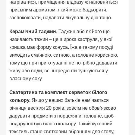
нагріватися, приміщення відразу ж наповниться
приємним ароматом, який може бадьорити,
заспокоювати, надавати лікувальну дію тощо.
Керамічний таджин.
Таджин або як його ще
називають тажин – це широка каструля, у якої
кришка має форму конуса. Їжа в такому посуді
виходить смачною, ситною, а головне корисною,
тому що при приготуванні не потрібно додавати
жиру або води, всі інгредієнти тушкуються у
власному соку.
Скатертина та комплект серветок білого
кольору.
Якщо у ваших батьків намічається
річниця весілля 20 років, зовсім не обов’язково
дарувати предмети з порцеляни, головне, щоб
подарунок був білого кольору. Такий кухонний
текстиль стане святковим вбранням для столу,