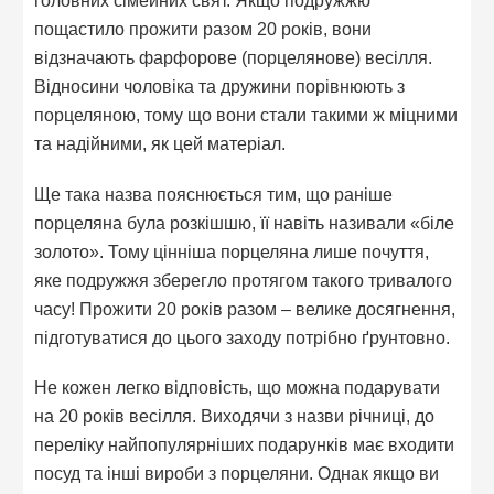
пощастило прожити разом 20 років, вони
відзначають фарфорове (порцелянове) весілля.
Відносини чоловіка та дружини порівнюють з
порцеляною, тому що вони стали такими ж міцними
та надійними, як цей матеріал.
Ще така назва пояснюється тим, що раніше
порцеляна була розкішшю, її навіть називали «біле
золото». Тому цінніша порцеляна лише почуття,
яке подружжя зберегло протягом такого тривалого
часу! Прожити 20 років разом – велике досягнення,
підготуватися до цього заходу потрібно ґрунтовно.
Не кожен легко відповість, що можна подарувати
на 20 років весілля. Виходячи з назви річниці, до
переліку найпопулярніших подарунків має входити
посуд та інші вироби з порцеляни. Однак якщо ви