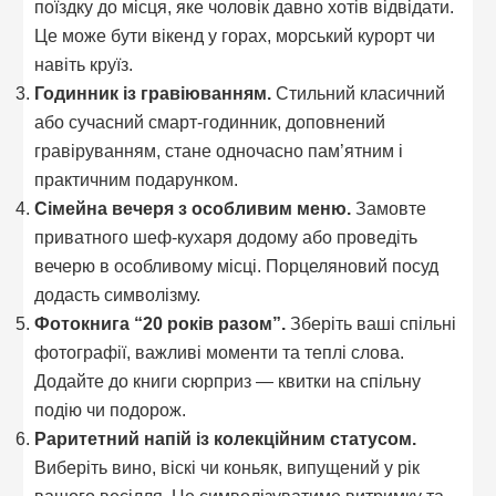
поїздку до місця, яке чоловік давно хотів відвідати.
Це може бути вікенд у горах, морський курорт чи
навіть круїз.
Годинник із гравіюванням.
Стильний класичний
або сучасний смарт-годинник, доповнений
гравіруванням, стане одночасно пам’ятним і
практичним подарунком.
Сімейна вечеря з особливим меню.
Замовте
приватного шеф-кухаря додому або проведіть
вечерю в особливому місці. Порцеляновий посуд
додасть символізму.
Фотокнига “20 років разом”.
Зберіть ваші спільні
фотографії, важливі моменти та теплі слова.
Додайте до книги сюрприз — квитки на спільну
подію чи подорож.
Раритетний напій із колекційним статусом.
Виберіть вино, віскі чи коньяк, випущений у рік
вашого весілля. Це символізуватиме витримку та