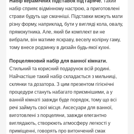
Набір керамічних підставок під гаряче.
Такий
набір сприяє відмінному настрою, а приготовлені
страви будуть ще смачніші. Підставки можуть мати
різну форму, наприклад, бути у вигляді кола, овалу,
прямокутника. Але, який би комплект ви не
вибрали, він матиме яскраву, веселу колірну гаму,
тому внесе родзинку в дизайн будь-якої кухні.
Порцеляновий набір для ванної кімнати.
Стильний та корисний подарунок всій родині.
Найчастіше такий набір складається з мильниці,
склянки та дозатора. З цим презентом гігієнічні
процедури стануть набагато приємнішими, а у
ванній кімнаті завжди буде порядок, тому що всі
речі займуть свої місця. Аксесуари для ванної,
виготовлені з порцеляни, завжди елегантно
виглядають, створюють атмосферу легкості у
приміщенні, говорять про витончений смак