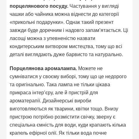
порцелянового посуду.
Частування у вигляді
чашки або чайника можна віднести до категорії
«прикольні подарунки». Однак такий презент
завжди буде доречним і надовго запам’ятається. Ці
ласощі можна з упевненістю назвати
кондитерським витвором мистецтва, тому що всі
деталі виглядають дуже барвисто та натурально.
Порцелянова аромалампа.
Можете не
сумніватися у своєму виборі, тому що це недорого
та оригінально. Така лампа не тільки цікава
прикраса інтер’єру, але й пристрій для
ароматерапії. Дизайнерські вироби
виготовляються як тварини, квітки тощо. Внизу
пристрою потрібно розмістити свічку, зверху є
спеціальна ємність для води, куди крапають кілька
крапель ефірної олії. Як тільки вода почне