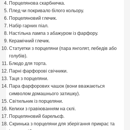
Порцелянова скарбничка.
Плед чи покривало білого кольору.
Порцеляновий глечик.
Набір гарних піал.
Настільна лампа з абажуром із фарфору.
Керамічний глечик.
Статуетки з порцеляни (пара янголят, лебедів або
голубів).
Блюдо для торта.
Парні фарфорові свічники.
Таця з порцеляни.
Пара фарфорових чашок (вони вважаються
символом домашнього затишку).
Світильник із порцеляни.
Келихи з гравіюванням на склі.
Порцеляновий барельєф.
Скринька з порцеляни для зберігання прикрас та