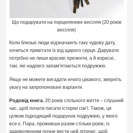
Що подарувати на порцелянове весілля (20 років
весілля)
Коли близькі люди відзначають таку чудову дату,
хочеться привітати їх від щирого серця. Дарувати
потрібно не лише красиві презенти, а й корисні,
такі, які надовго запам’ятаються подружжю.
Якщо не можете вигадати нічого цікавого, зверніть
увагу на запропоновані варіанти.
Родовід книга.
20 років спільного життя – слушний
час, щоб почати писати історію сім’ї. Також, це
цілком підходящий подарунок подружжю, у якого
все є. Пара, проживши разом стільки років, із
задоволенням почне вести цей літопис, щоб