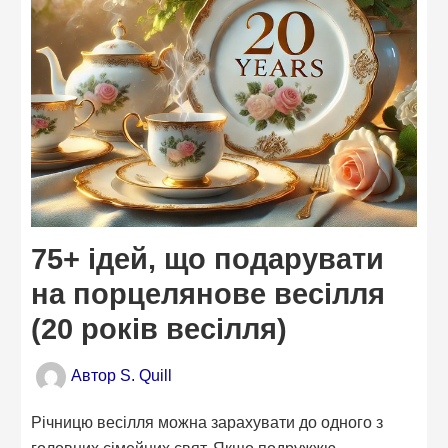
75+ ідей, що подарувати
на порцелянове весілля
(20 років весілля)
Автор
S. Quill
Річницю весілля можна зарахувати до одного з
головних сімейних свят. Якщо подружжю