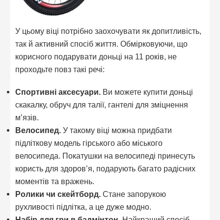
У цьому віці потрібно заохочувати як допитливість,
так й активний спосіб життя. Обмірковуючи, що
корисного подарувати доньці на 11 років, не
проходьте повз такі речі:
Спортивні аксесуари.
Ви можете купити доньці
скакалку, обруч для талії, гантелі для зміцнення
м’язів.
Велосипед.
У такому віці можна придбати
підліткову модель гірського або міського
велосипеда. Покатушки на велосипеді принесуть
користь для здоров’я, подарують багато радісних
моментів та вражень.
Ролики чи скейтборд.
Стане запорукою
рухливості підлітка, а це дуже модно.
Набір для гри в бадмінтон.
Найкращий спосіб