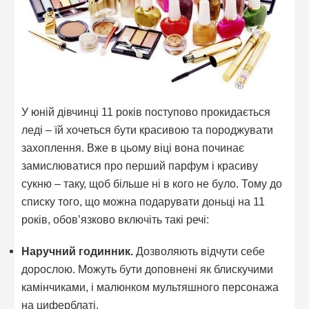
У юній дівчинці 11 років поступово прокидається
леді – їй хочеться бути красивою та породжувати
захоплення. Вже в цьому віці вона починає
замислюватися про перший парфум і красиву
сукню – таку, щоб більше ні в кого не було. Тому до
списку того, що можна подарувати доньці на 11
років, обов’язково включіть такі речі:
Наручний годинник.
Дозволяють відчути себе
дорослою. Можуть бути доповнені як блискучими
камінчиками, і малюнком мультяшного персонажа
на циферблаті.