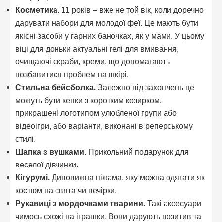
Косметика.
11 років – вже не той вік, коли доречно
дарувати набори для молодої феї. Це мають бути
якісні засоби у гарних баночках, як у мами. У цьому
віці для доньки актуальні гелі для вмивання,
очищаючі скраби, креми, що допомагають
позбавитися проблем на шкірі.
Стильна бейсболка.
Залежно від захоплень це
можуть бути кепки з коротким козирком,
прикрашені логотипом улюбленої групи або
відеоігри, або варіанти, виконані в реперському
стилі.
Шапка з вушками.
Прикольний подарунок для
веселої дівчинки.
Кігурумі.
Дивовижна піжама, яку можна одягати як
костюм на свята чи вечірки.
Рукавиці з мордочками тварини.
Такі аксесуари
чимось схожі на іграшки. Вони дарують позитив та