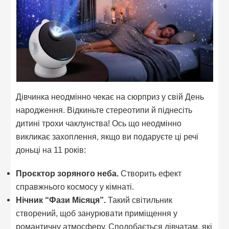
Дівчинка неодмінно чекає на сюрприз у свій День
народження. Відкиньте стереотипи й піднесіть
дитині трохи чаклунства! Ось що неодмінно
викликає захоплення, якщо ви подаруєте ці речі
доньці на 11 років:
Проєктор зоряного неба.
Створить ефект
справжнього космосу у кімнаті.
Нічник “Фази Місяця”.
Такий світильник
створений, щоб занурювати приміщення у
романтичну атмосферу. Сподобається дівчатам, які