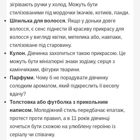
зігрівають ручки у холод. Можуть бути
стилізованими під мордочки їжачків, котиків, панди.
Шпилька для волосся.
Якщо у доньки довге
волосся, є сенс піднести їй красиву прикрасу для
волосся у вигляді квітки, метелика або, навпаки,
стилізоване під старовину.
Кулон.
Дівчинка захопиться такою прикрасою. Це
можуть бути мініатюрні знаки зодіаку, серця з
камінчиками, фігурки тварини.
Парфуми.
Чому б не порадувати дівчинку
солодким ароматом, який підкреслить її веселу
вдачу?
Толстовка або футболка з прикольним
написом.
Молодіжний стиль передбачає епатаж,
протест проти правил, а в 11 років дівчинці
хочеться бути схожою на улюблену героїню із
серіалу чи співачку.