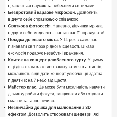
цікавляться наукою та небесними світилами.
Бездротовий караоке мікрофон.
Дозволить
відчути себе справжньою співачкою.
Святкова фотосесія.
Напевно, дівчинка мріяла
відчути себе моделлю – настав час її порадувати!
Поїздка до іншого міста.
У 11 років саме час
пізнавати світ поза рідної місцевості. Цікава
екскурсія подарує незабутні враження.
Квиток на концерт улюбленого гурту.
У цьому
віці дівчаткам властиво закохуватися в артистів, і
можливість відвідати концерт улюбленця здатна
підняти їх на 7 небо від щастя.
Майстер клас.
Це може бути можливість навчити
дівчинку робити фокуси, танцювати або готувати
смачне та гарне печиво.
Незвичайна дошка для малювання з 3D
ефектом.
Дозволить створювати шедеври, які