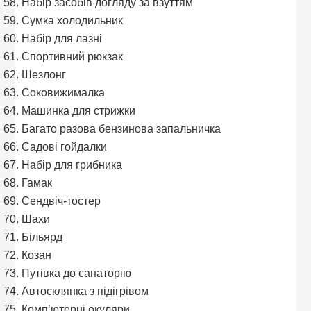
Набір засобів догляду за взуттям
Сумка холодильник
Набір для лазні
Спортивний рюкзак
Шезлонг
Соковижималка
Машинка для стрижки
Багато разова бензинова запальничка
Садові гойдалки
Набір для грибника
Гамак
Сендвіч-тостер
Шахи
Більярд
Козан
Путівка до санаторію
Автосклянка з підігрівом
Комп’ютерні окуляри