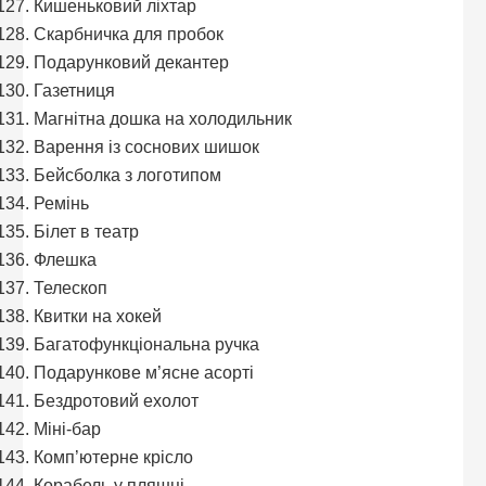
Кишеньковий ліхтар
Скарбничка для пробок
Подарунковий декантер
Газетниця
Магнітна дошка на холодильник
Варення із соснових шишок
Бейсболка з логотипом
Ремінь
Білет в театр
Флешка
Телескоп
Квитки на хокей
Багатофункціональна ручка
Подарункове м’ясне асорті
Бездротовий ехолот
Міні-бар
Комп’ютерне крісло
Корабель у пляшці