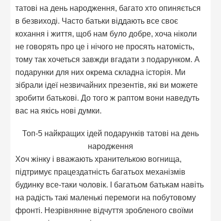
татові на день народження, багато хто опиняється
в безвиході. Часто батьки віддають все своє
кохання і життя, щоб нам було добре, хоча ніколи
не говорять про це і нічого не просять натомість,
тому так хочеться завжди вгадати з подарунком. А
подарунки для них окрема складна історія. Ми
зібрали ідеї незвичайних презентів, які ви можете
зробити батькові. До того ж раптом вони наведуть
вас на якісь нові думки.
Топ-5 найкращих ідей подарунків татові на день
народження
Хоч жінку і вважають хранителькою вогнища,
підтримує працездатність багатьох механізмів
будинку все-таки чоловік. І багатьом батькам навіть
на радість такі маленькі перемоги на побутовому
фронті. Незрівнянне відчуття зробленого своїми