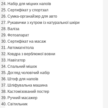
Набір для міцних напоїв
Сертифікат у спортзал
Сумка-органайзер для авто
Рукавички з хутром із натуральної шкіри
Валіза
Фотоапарат
Сертифікат на масаж
Автомагнітола
Ковдра з верблюжої вовни
Навігатор
Спальний мішок
Догляд чоловічий набір
Штоф для напоїв
Шліфувальна машина
Кастомізований постер
Ручний масажер
Світильник