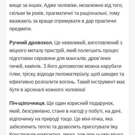
вище за інших. Адже чоловіки, незалежно від того,
скільки їм років, прагматичні та раціональні, тому
вважають за краще отримувати в дар практичні
предмети.
Ручний дровокол.
Це невеликий, виготовлений з
міцного металу пристрій, який полегшить процес
підготовки сировини для мангалів, дров’яних
печей, камінів. З його допомогою можна нарубати
гілки, тріску, відходи пиломатеріалу, щоб швидко та
ефективно розпалити вогонь. Такий інструмент має
бути в арсеналі кожного чоловіка!
Піч-щіпочниця.
Ще один корисний подарунок,
який, безсумнівно, стане в нагоді у побуті, на дачі,
відпочинку на природі тощо. Це міні-пічка, яка
забезпечить тепло та дозволить приготувати їжу.
Конструкція компактна, легка, але при цьому міцна.