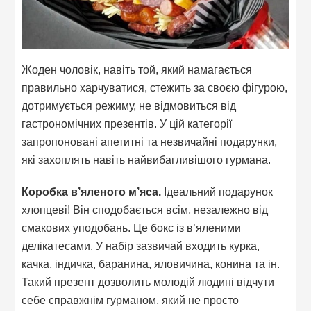
Жоден чоловік, навіть той, який намагається
правильно харчуватися, стежить за своєю фігурою,
дотримується режиму, не відмовиться від
гастрономічних презентів. У цій категорії
запропоновані апетитні та незвичайні подарунки,
які захоплять навіть найвибагливішого гурмана.
Коробка в’яленого м’яса.
Ідеальний подарунок
хлопцеві! Він сподобається всім, незалежно від
смакових уподобань. Це бокс із в’яленими
делікатесами. У набір зазвичай входить курка,
качка, індичка, баранина, яловичина, конина та ін.
Такий презент дозволить молодій людині відчути
себе справжнім гурманом, який не просто