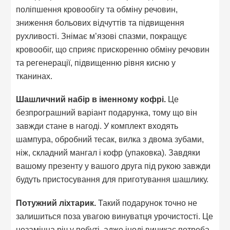
поліпшення кровообігу та обміну речовин,
зниження больових відчуттів та підвищення
рухливості. Знімає м’язові спазми, покращує
кровообіг, що сприяє прискоренню обміну речовин
та регенерації, підвищенню рівня кисню у
тканинах.
Шашличний набір в іменному кофрі.
Це
безпрограшний варіант подарунка, тому що він
завжди стане в нагоді. У комплект входять
шампура, обробний тесак, вилка з двома зубами,
ніж, складний мангал і кофр (упаковка). Завдяки
вашому презенту у вашого друга під рукою завжди
будуть пристосування для приготування шашлику.
Потужний ліхтарик.
Такий подарунок точно не
залишиться поза увагою винуватця урочистості. Це
незамінна річ у побуті, адже іноді виникає потреба