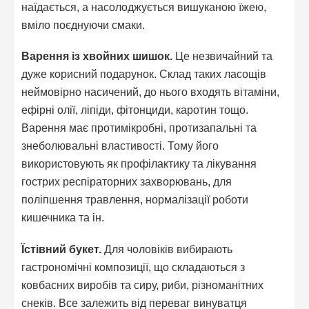
наїдається, а насолоджується вишуканою їжею,
вміло поєднуючи смаки.
Варення із хвойних шишок.
Це незвичайний та
дуже корисний подарунок. Склад таких ласощів
неймовірно насичений, до нього входять вітаміни,
ефірні олії, ліпіди, фітонциди, каротин тощо.
Варення має протимікробні, протизапальні та
знеболювальні властивості. Тому його
використовують як профілактику та лікування
гострих респіраторних захворювань, для
поліпшення травлення, нормалізації роботи
кишечника та ін.
Їстівний букет.
Для чоловіків вибирають
гастрономічні композиції, що складаються з
ковбасних виробів та сиру, риби, різноманітних
снеків. Все залежить від переваг винуватця