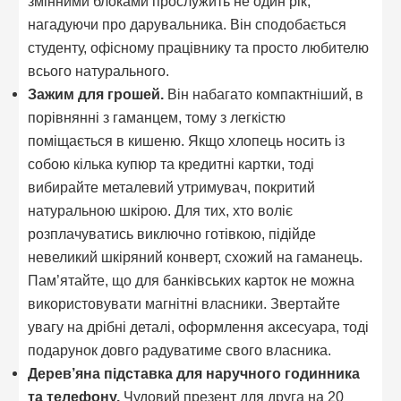
змінними блоками прослужить не один рік,
нагадуючи про дарувальника. Він сподобається
студенту, офісному працівнику та просто любителю
всього натурального.
Зажим для грошей.
Він набагато компактніший, в
порівнянні з гаманцем, тому з легкістю
поміщається в кишеню. Якщо хлопець носить із
собою кілька купюр та кредитні картки, тоді
вибирайте металевий утримувач, покритий
натуральною шкірою. Для тих, хто воліє
розплачуватись виключно готівкою, підійде
невеликий шкіряний конверт, схожий на гаманець.
Пам’ятайте, що для банківських карток не можна
використовувати магнітні власники. Звертайте
увагу на дрібні деталі, оформлення аксесуара, тоді
подарунок довго радуватиме свого власника.
Дерев’яна підставка для наручного годинника
та телефону.
Чудовий презент для друга на 20