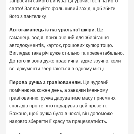
запросити самого винуватця урочистості на його
свято! Заплануйте фальшивий захід, щоб збити
його з пантелику.
Автогаманець із натуральної шкіри.
Це
гаманець водія, призначений для зберігання
автодокументів, карток, грошових купюр тощо.
Виглядає така річ дуже стильно та презентабельно.
До того ж вона дуже практична, адже зручно, коли
всі документи зберігаються в одному місці.
Перова ручка з гравіюванням.
Це чудовий
помічник на кожен день, а завдяки іменному
гравіюванню, ручка даруватиме масу приємних
спогадів про те, хто подарував цей презент.
Бажано, щоб ручка була в чохлі, він допоможе
надовго зберегти її красу та працездатність.